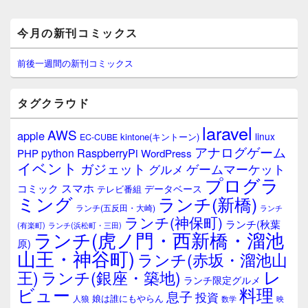
メ
今月の新刊コミックス
イ
ン
サ
前後一週間の新刊コミックス
イ
ド
バ
タグクラウド
ー
ウ
laravel
AWS
apple
ィ
linux
kintone(キントーン)
EC-CUBE
ジ
アナログゲーム
RaspberryPi
python
PHP
WordPress
ェ
イベント
ガジェット
ゲームマーケット
グルメ
ッ
プログラ
ト
スマホ
コミック
データベース
テレビ番組
エ
ミング
ランチ(新橋)
ランチ(五反田・大崎)
ランチ
リ
ランチ(神保町)
ア
ランチ(秋葉
(有楽町)
ランチ(浜松町・三田)
ランチ(虎ノ門・西新橋・溜池
原)
山王・神谷町)
ランチ(赤坂・溜池山
レ
王)
ランチ(銀座・築地)
ランチ限定グルメ
料理
ビュー
息子
投資
娘は誰にもやらん
人狼
数学
映