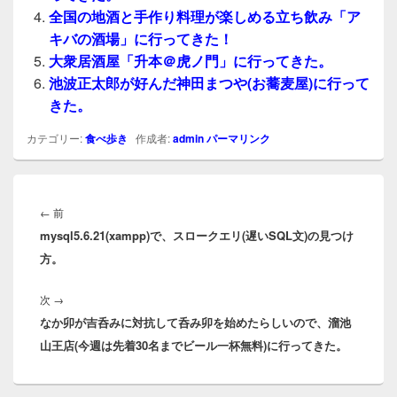
全国の地酒と手作り料理が楽しめる立ち飲み「ア
キバの酒場」に行ってきた！
大衆居酒屋「升本＠虎ノ門」に行ってきた。
池波正太郎が好んだ神田まつや(お蕎麦屋)に行って
きた。
カテゴリー:
食べ歩き
作成者:
admin
パーマリンク
投
稿
前
←
前
ナ
mysql5.6.21(xampp)で、スロークエリ(遅いSQL文)の見つけ
の
ビ
方。
投
ゲ
稿:
ー
次
次
→
シ
なか卯が吉呑みに対抗して呑み卯を始めたらしいので、溜池
の
ョ
山王店(今週は先着30名までビール一杯無料)に行ってきた。
投
ン
稿: