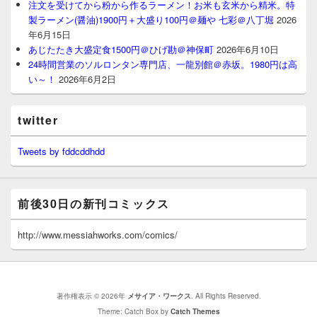
注文を受けてから粉から作るラーメン！お米も玄米から精米。特
製ラーメン(醤油)1900円＋大盛り100円＠麺や 七彩＠八丁堀
2026
年6月15日
あじたたき大盛定食1500円＠ひげ勘＠神保町
2026年6月10日
24時間営業のソルロンタン専門店、一龍別館＠赤坂。1980円は高
い～！
2026年6月2日
twitter
Tweets by fddcddhdd
前後30日の新刊コミックス
http://www.messiahworks.com/comics/
著作権表示 © 2026年
メサイア・ワークス
. All Rights Reserved.
Theme: Catch Box by
Catch Themes