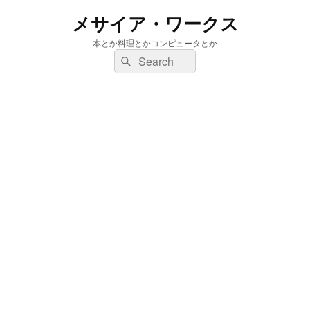
メサイア・ワークス
本とか料理とかコンピュータとか
検
検
索:
索