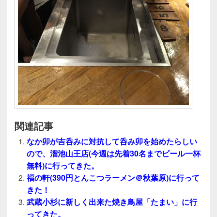
関連記事
なか卯が吉呑みに対抗して呑み卯を始めたらしい
ので、溜池山王店(今週は先着30名までビール一杯
無料)に行ってきた。
福の軒(390円とんこつラーメン＠秋葉原)に行って
きた！
武蔵小杉に新しく出来た焼き鳥屋「たまい」に行
ってきた。