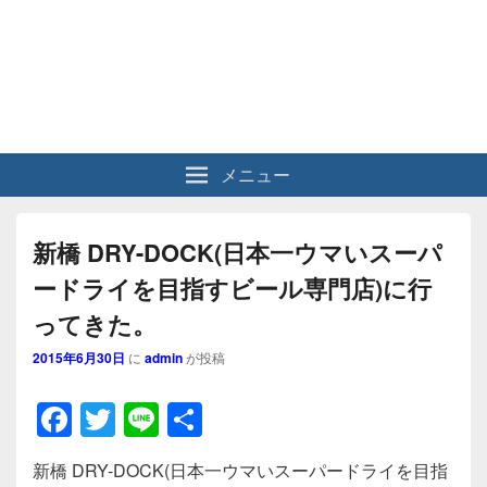
メニュー
新橋 DRY-DOCK(日本一ウマいスーパ
ードライを目指すビール専門店)に行
ってきた。
2015年6月30日
に
admin
が投稿
F
T
Li
共
a
wi
n
有
新橋 DRY-DOCK(日本一ウマいスーパードライを目指