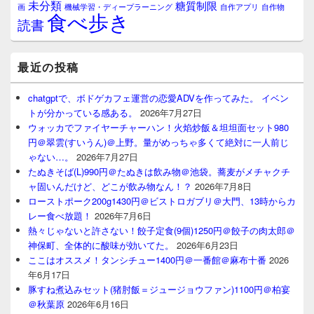
未分類
糖質制限
画
自作アプリ
自作物
機械学習・ディープラーニング
食べ歩き
読書
最近の投稿
chatgptで、ボドゲカフェ運営の恋愛ADVを作ってみた。 イベン
トが分かっている感ある。
2026年7月27日
ウォッカでファイヤーチャーハン！火焰炒飯＆坦坦面セット980
円＠翠雲(すいうん)＠上野。量がめっちゃ多くて絶対に一人前じ
ゃない…。
2026年7月27日
たぬきそば(L)990円＠たぬきは飲み物＠池袋。蕎麦がメチャクチ
ャ固いんだけど、どこが飲み物なん！？
2026年7月8日
ローストポーク200g1430円＠ビストロガブリ＠大門、13時からカ
レー食べ放題！
2026年7月6日
熱々じゃないと許さない！餃子定食(9個)1250円＠餃子の肉太郎＠
神保町、全体的に酸味が効いてた。
2026年6月23日
ここはオススメ！タンシチュー1400円＠一番館＠麻布十番
2026
年6月17日
豚すね煮込みセット(猪肘飯＝ジュージョウファン)1100円＠柏宴
＠秋葉原
2026年6月16日