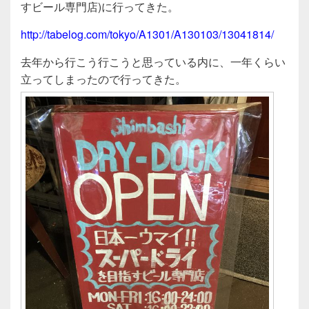
c
tt
e
すビール専門店)に行ってきた。
e
er
http://tabelog.com/tokyo/A1301/A130103/13041814/
b
o
去年から行こう行こうと思っている内に、一年くらい
立ってしまったので行ってきた。
o
k