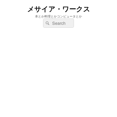
メサイア・ワークス
本とか料理とかコンピュータとか
検
検
索:
索