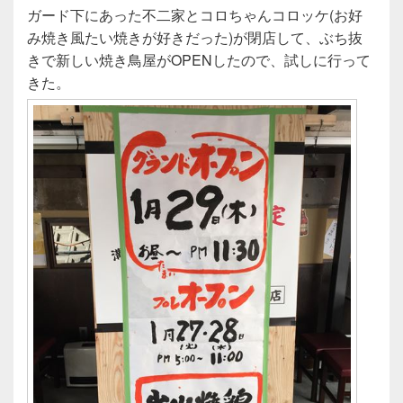
e
er
ガード下にあった不二家とコロちゃんコロッケ(お好
b
み焼き風たい焼きが好きだった)が閉店して、ぶち抜
o
きで新しい焼き鳥屋がOPENしたので、試しに行って
o
きた。
k