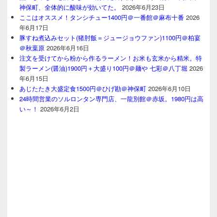
神保町、全体的に酸味が効いてた。
2026年6月23日
ここはオススメ！タンシチュー1400円＠一番館＠麻布十番
2026
年6月17日
豚すね煮込みセット(猪肘飯＝ジュージョウファン)1100円＠柏宴
＠秋葉原
2026年6月16日
注文を受けてから粉から作るラーメン！お米も玄米から精米。特
製ラーメン(醤油)1900円＋大盛り100円＠麺や 七彩＠八丁堀
2026
年6月15日
あじたたき大盛定食1500円＠ひげ勘＠神保町
2026年6月10日
24時間営業のソルロンタン専門店、一龍別館＠赤坂。1980円は高
い～！
2026年6月2日