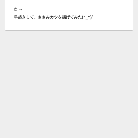
稿:
ー
次
次
→
シ
早起きして、ささみカツを揚げてみた(^_^)/
の
ョ
投
ン
稿: