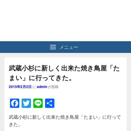
メニュー
武蔵小杉に新しく出来た焼き鳥屋「た
まい」に行ってきた。
2015年2月2日
に
admin
が投稿
F
T
Li
共
a
wi
n
有
武蔵小杉に新しく出来た焼き鳥屋「たまい」に行って
c
tt
e
きた。