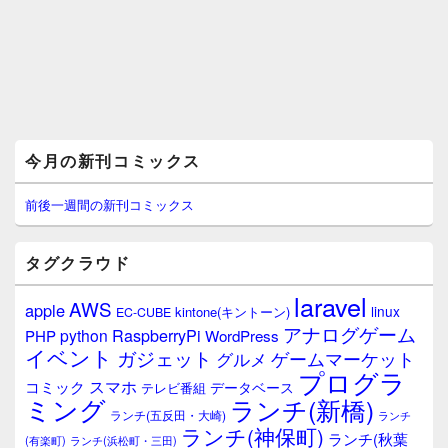
メ
今月の新刊コミックス
イ
ン
サ
前後一週間の新刊コミックス
イ
ド
バ
タグクラウド
ー
ウ
laravel
AWS
apple
ィ
linux
kintone(キントーン)
EC-CUBE
ジ
アナログゲーム
RaspberryPi
python
PHP
WordPress
ェ
イベント
ガジェット
ゲームマーケット
グルメ
ッ
プログラ
ト
スマホ
コミック
データベース
テレビ番組
エ
ミング
ランチ(新橋)
ランチ(五反田・大崎)
ランチ
リ
ランチ(神保町)
ア
ランチ(秋葉
(有楽町)
ランチ(浜松町・三田)