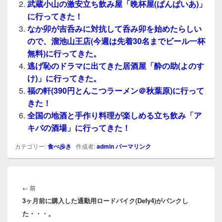
武蔵小山の激安立ち飲み屋「晩杯屋(ばんぱいあ)」
に行ってきた！
なか卯が吉呑みに対抗して呑み卯を始めたらしい
ので、溜池山王店(今週は先着30名までビール一杯
無料)に行ってきた。
逃げ恥のドラマに出てきた居酒屋「酔の助(よのす
け)」に行ってきた。
福の軒(390円とんこつラーメン＠秋葉原)に行って
きた！
全国の地酒と手作り料理が楽しめる立ち飲み「ア
キバの酒場」に行ってきた！
カテゴリー:
食べ歩き
作成者:
admin
パーマリンク
投
稿
前
←
前
ナ
3ヶ月前に購入した通勤用ロードバイク(Defy4)がパンクし
の
ビ
た・・・。
投
ゲ