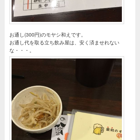
お通し(300円)のモヤシ和えです。
お通し代を取る立ち飲み屋は、安く済ませれない
な・・・。