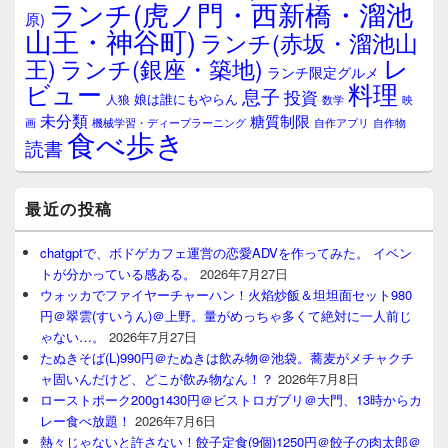
ランチ(虎ノ門・西新橋・溜池
原)
山王・神谷町)
ランチ(赤坂・溜池山
レ
王)
ランチ(銀座・築地)
ランチ限定グルメ
料理
ビュー
息子
投資
娘は誰にもやらん
人狼
数学
映
未分類
糖質制限
画
自作アプリ
自作物
機械学習・ディープラーニング
食べ歩き
読書
最近の投稿
chatgptで、ボドゲカフェ運営の恋愛ADVを作ってみた。 イベン
トが分かっている感ある。
2026年7月27日
ウォッカでファイヤーチャーハン！火焰炒飯＆坦坦面セット980
円＠翠雲(すいうん)＠上野。量がめっちゃ多くて絶対に一人前じ
ゃない…。
2026年7月27日
たぬきそば(L)990円＠たぬきは飲み物＠池袋。蕎麦がメチャクチ
ャ固いんだけど、どこが飲み物なん！？
2026年7月8日
ローストポーク200g1430円＠ビストロガブリ＠大門、13時からカ
レー食べ放題！
2026年7月6日
熱々じゃないと許さない！餃子定食(9個)1250円＠餃子の肉太郎＠