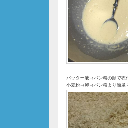
バッター液→パン粉の順で衣
小麦粉→卵→パン粉より簡単