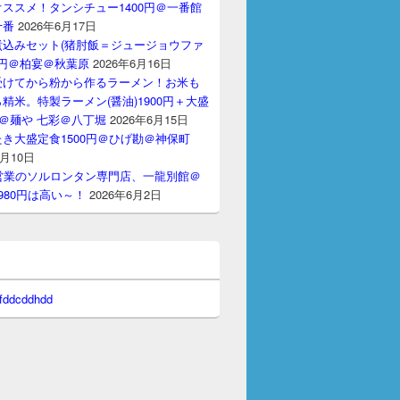
ススメ！タンシチュー1400円＠一番館
十番
2026年6月17日
煮込みセット(猪肘飯＝ジュージョウファ
00円＠柏宴＠秋葉原
2026年6月16日
受けてから粉から作るラーメン！お米も
精米。特製ラーメン(醤油)1900円＋大盛
円＠麺や 七彩＠八丁堀
2026年6月15日
き大盛定食1500円＠ひげ勘＠神保町
6月10日
間営業のソルロンタン専門店、一龍別館＠
980円は高い～！
2026年6月2日
 fddcddhdd