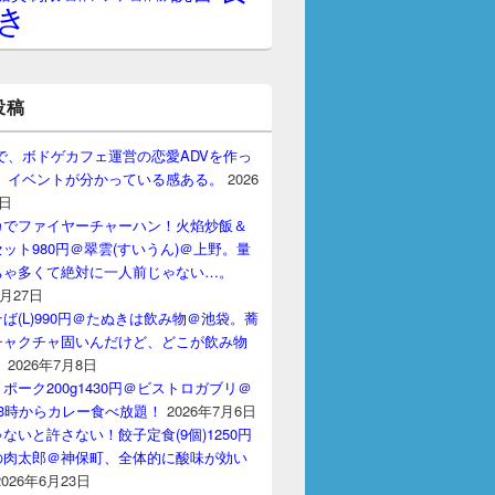
き
投稿
gptで、ボドゲカフェ運営の恋愛ADVを作っ
。 イベントが分かっている感ある。
2026
7日
カでファイヤーチャーハン！火焰炒飯＆
ット980円＠翠雲(すいうん)＠上野。量
ちゃ多くて絶対に一人前じゃない…。
7月27日
ば(L)990円＠たぬきは飲み物＠池袋。蕎
チャクチャ固いんだけど、どこが飲み物
？
2026年7月8日
ポーク200g1430円＠ビストロガブリ＠
3時からカレー食べ放題！
2026年7月6日
ないと許さない！餃子定食(9個)1250円
の肉太郎＠神保町、全体的に酸味が効い
2026年6月23日