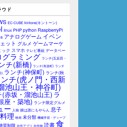
ラウド
WS
kintone(キントーン)
EC-CUBE
l
RaspberryPi
python
PHP
linux
イベン
アナログゲーム
ss
ェット
ゲームマーケ
グルメ
スマホ
ミック
データベー
テレビ番組
ログラミング
ランチ(五反田・
ンチ(新橋)
ランチ(有楽町)
ランチ
ランチ(神保町)
ランチ(秋
田)
ランチ(虎ノ門・西新
溜池山王・神谷町)
(赤坂・溜池山王)
ラ
銀座・築地)
ランチ限定グルメ
ュー
息子
娘は誰にもやらん
人狼
料理
未分類
映画
機械学習・ディープ
食
読書
糖質制限
自作アプリ
自作物