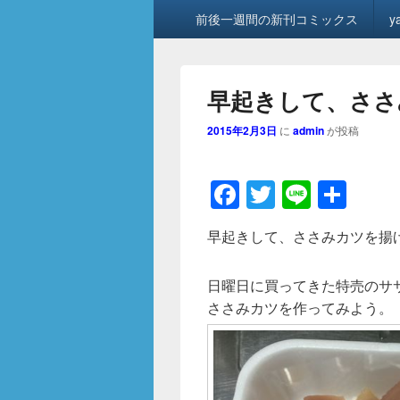
メ
前後一週間の新刊コミックス
y
イ
ン
メ
ニ
早起きして、ささみ
ュ
ー
2015年2月3日
に
admin
が投稿
F
T
Li
共
a
wi
n
有
早起きして、ささみカツを揚げて
c
tt
e
e
er
日曜日に買ってきた特売のサ
b
ささみカツを作ってみよう。
o
o
k