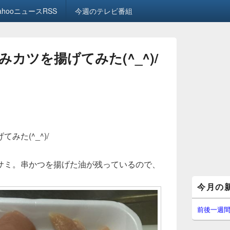
ahooニュースRSS
今週のテレビ番組
カツを揚げてみた(^_^)/
みた(^_^)/
サミ。串かつを揚げた油が残っているので、
メ
今月の
イ
ン
サ
前後一週
イ
ド