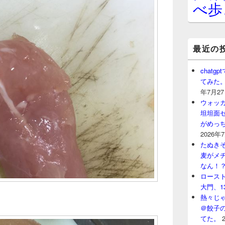
べ歩
最近の
chat
てみた
年7月2
ウォッ
坦坦面セ
がめっ
2026年
たぬきそ
麦がメ
なん！
ロースト
大門、1
熱々じゃ
＠餃子
てた。