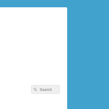
検
検
索:
索