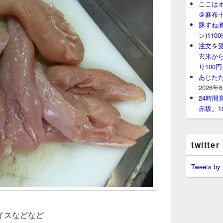
ここはオ
＠麻布
豚すね
ン)11
注文を
玄米から
り100
あじたた
2026年
24時
赤坂。1
twitter
Tweets by
イスなどなど