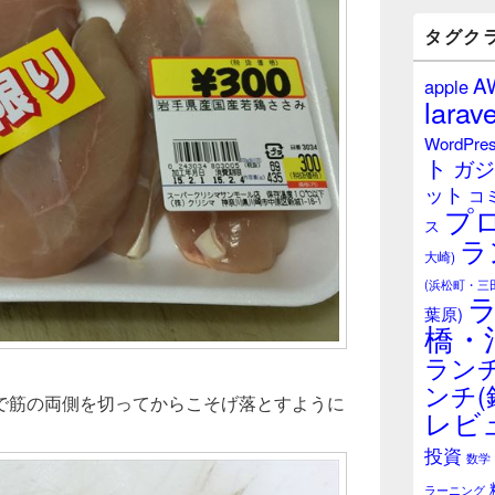
バ
ー
タグク
ウ
ィ
A
apple
ジ
larave
ェ
ッ
WordPre
ト
ト
ガジ
エ
ット
リ
コ
プ
ア
ス
ラ
大崎)
(浜松町・三
葉原)
橋・
ランチ
ンチ(
で筋の両側を切ってからこそげ落とすように
レビ
投資
数学
ラーニング