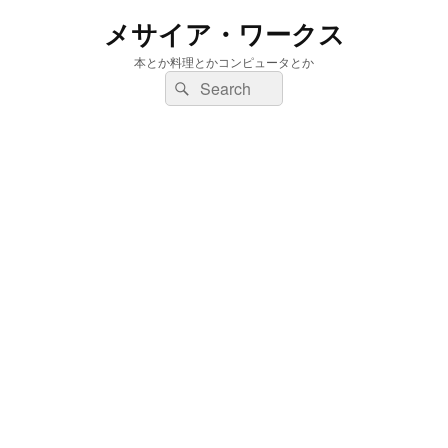
メサイア・ワークス
本とか料理とかコンピュータとか
検
検
索:
索