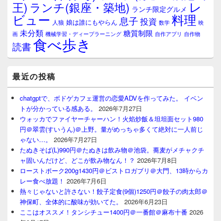
レ
王)
ランチ(銀座・築地)
ランチ限定グルメ
料理
ビュー
息子
投資
娘は誰にもやらん
人狼
数学
映
未分類
糖質制限
画
自作アプリ
自作物
機械学習・ディープラーニング
食べ歩き
読書
最近の投稿
chatgptで、ボドゲカフェ運営の恋愛ADVを作ってみた。 イベン
トが分かっている感ある。
2026年7月27日
ウォッカでファイヤーチャーハン！火焰炒飯＆坦坦面セット980
円＠翠雲(すいうん)＠上野。量がめっちゃ多くて絶対に一人前じ
ゃない…。
2026年7月27日
たぬきそば(L)990円＠たぬきは飲み物＠池袋。蕎麦がメチャクチ
ャ固いんだけど、どこが飲み物なん！？
2026年7月8日
ローストポーク200g1430円＠ビストロガブリ＠大門、13時からカ
レー食べ放題！
2026年7月6日
熱々じゃないと許さない！餃子定食(9個)1250円＠餃子の肉太郎＠
神保町、全体的に酸味が効いてた。
2026年6月23日
ここはオススメ！タンシチュー1400円＠一番館＠麻布十番
2026