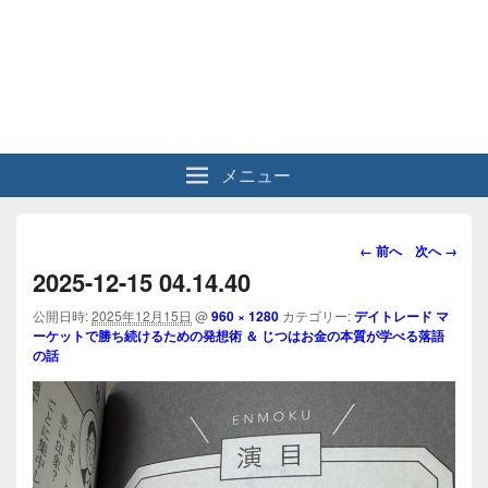
メニュー
画
← 前へ
次へ →
像
2025-12-15 04.14.40
ナ
ビ
公開日時:
2025年12月15日
@
960 × 1280
カテゴリー:
デイトレード マ
ーケットで勝ち続けるための発想術 ＆ じつはお金の本質が学べる落語
ゲ
の話
ー
シ
ョ
ン