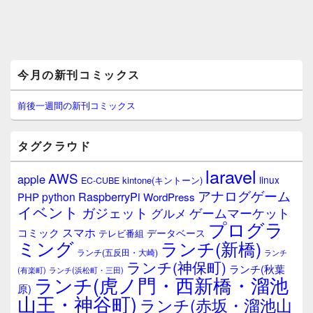
メ
今月の新刊コミックス
イ
ン
サ
前後一週間の新刊コミックス
イ
ド
バ
タグクラウド
ー
ウ
laravel
AWS
apple
ィ
linux
kintone(キントーン)
EC-CUBE
ジ
アナログゲーム
RaspberryPi
python
PHP
WordPress
ェ
イベント
ガジェット
ゲームマーケット
グルメ
ッ
プログラ
ト
スマホ
コミック
データベース
テレビ番組
エ
ミング
ランチ(新橋)
ランチ(五反田・大崎)
ランチ
リ
ランチ(神保町)
ア
ランチ(秋葉
(有楽町)
ランチ(浜松町・三田)
ランチ(虎ノ門・西新橋・溜池
原)
山王・神谷町)
ランチ(赤坂・溜池山