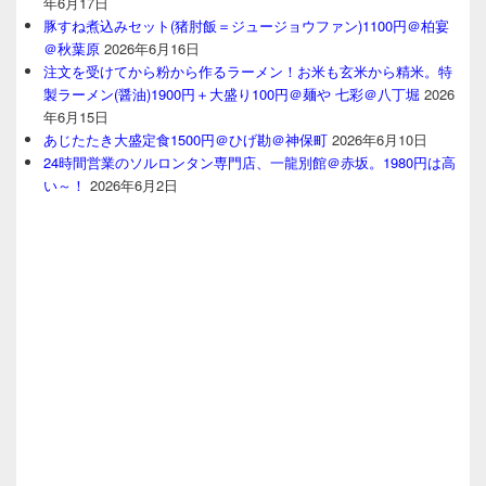
年6月17日
豚すね煮込みセット(猪肘飯＝ジュージョウファン)1100円＠柏宴
＠秋葉原
2026年6月16日
注文を受けてから粉から作るラーメン！お米も玄米から精米。特
製ラーメン(醤油)1900円＋大盛り100円＠麺や 七彩＠八丁堀
2026
年6月15日
あじたたき大盛定食1500円＠ひげ勘＠神保町
2026年6月10日
24時間営業のソルロンタン専門店、一龍別館＠赤坂。1980円は高
い～！
2026年6月2日