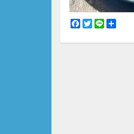
F
T
Li
共
a
wi
n
有
c
tt
e
e
er
b
o
o
k