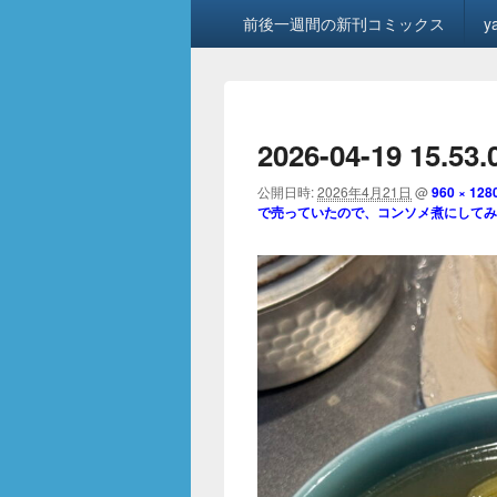
メ
前後一週間の新刊コミックス
y
イ
ン
メ
ニ
ュ
2026-04-19 15.53.
ー
公開日時:
2026年4月21日
@
960 × 128
で売っていたので、コンソメ煮にしてみ