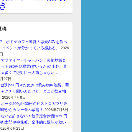
き
投稿
gptで、ボドゲカフェ運営の恋愛ADVを作っ
。 イベントが分かっている感ある。
2026
7日
カでファイヤーチャーハン！火焰炒飯＆
ット980円＠翠雲(すいうん)＠上野。量
ちゃ多くて絶対に一人前じゃない…。
7月27日
ば(L)990円＠たぬきは飲み物＠池袋。蕎
チャクチャ固いんだけど、どこが飲み物
？
2026年7月8日
ポーク200g1430円＠ビストロガブリ＠
3時からカレー食べ放題！
2026年7月6日
ないと許さない！餃子定食(9個)1250円
の肉太郎＠神保町、全体的に酸味が効い
2026年6月23日