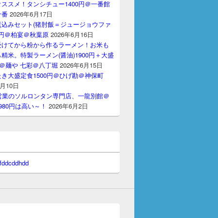
ススメ！タンシチュー1400円＠一番館
十番
2026年6月17日
煮込みセット(猪肘飯＝ジュージョウファ
00円＠柏宴＠秋葉原
2026年6月16日
受けてから粉から作るラーメン！お米も
精米。特製ラーメン(醤油)1900円＋大盛
円＠麺や 七彩＠八丁堀
2026年6月15日
き大盛定食1500円＠ひげ勘＠神保町
6月10日
間営業のソルロンタン専門店、一龍別館＠
980円は高い～！
2026年6月2日
 fddcddhdd