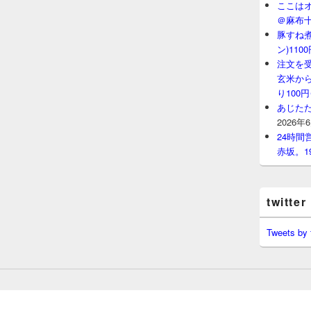
ここはオ
＠麻布
豚すね
ン)11
注文を
玄米から
り100
あじたた
2026年
24時
赤坂。1
twitter
Tweets by