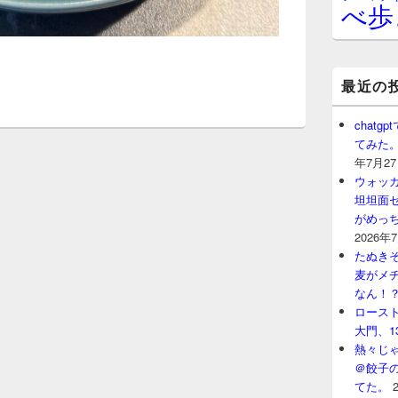
べ歩
最近の
chat
てみた
年7月2
ウォッ
坦坦面セ
がめっ
2026年
たぬきそ
麦がメ
なん！
ロースト
大門、1
熱々じゃ
＠餃子
てた。