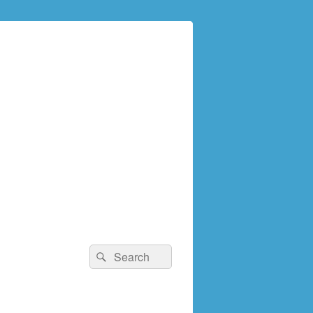
検
検
索:
索