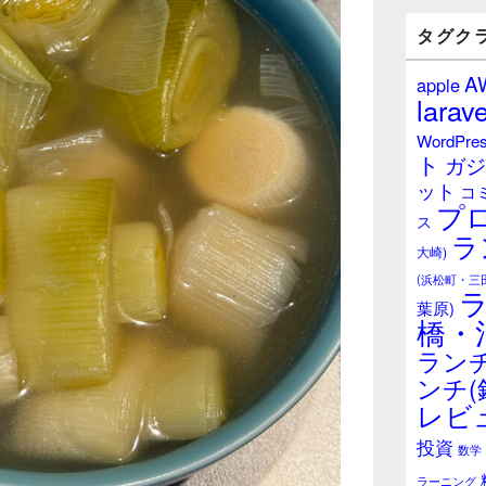
バ
ー
タグク
ウ
ィ
A
apple
ジ
larave
ェ
ッ
WordPre
ト
ト
ガジ
エ
ット
リ
コ
プ
ア
ス
ラ
大崎)
(浜松町・三
葉原)
橋・
ランチ
ンチ(
レビ
投資
数学
ラーニング