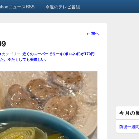
ahooニュースRSS
今週のテレビ番組
画
← 前へ
像
09
ナ
ビ
0
カテゴリー:
近くのスーパーでリーキ(ポロネギ)が170円
ゲ
た。冷たくしても美味しい。
ー
シ
ョ
ン
メ
今月の
イ
ン
サ
前後一週
イ
ド