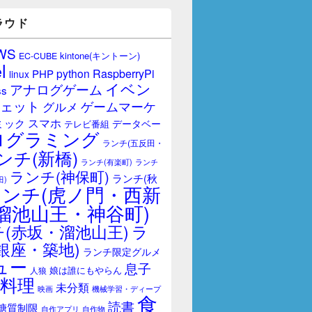
ラウド
WS
kintone(キントーン)
EC-CUBE
l
RaspberryPi
python
PHP
linux
イベン
アナログゲーム
ss
ェット
ゲームマーケ
グルメ
スマホ
ミック
データベー
テレビ番組
ログラミング
ランチ(五反田・
ンチ(新橋)
ランチ(有楽町)
ランチ
ランチ(神保町)
ランチ(秋
田)
ランチ(虎ノ門・西新
溜池山王・神谷町)
(赤坂・溜池山王)
ラ
銀座・築地)
ランチ限定グルメ
ュー
息子
娘は誰にもやらん
人狼
料理
未分類
映画
機械学習・ディープ
食
読書
糖質制限
自作アプリ
自作物