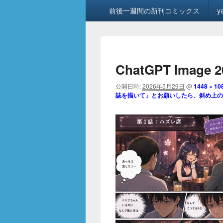
メ
前後一週間の新刊コミックス
y
イ
ン
メ
ニ
ュ
ChatGPT Image 
ー
公開日時:
2026年5月29日
@
1448 × 10
誌を描いて」とお願いしたら、斜め上の