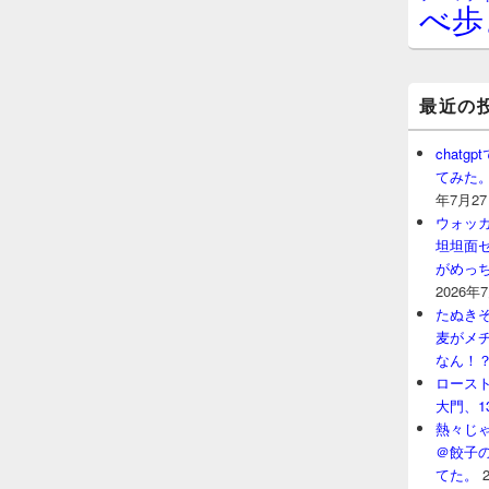
べ歩
最近の
chat
てみた
年7月2
ウォッ
坦坦面セ
がめっ
2026年
たぬきそ
麦がメ
なん！
ロースト
大門、1
熱々じゃ
＠餃子
てた。