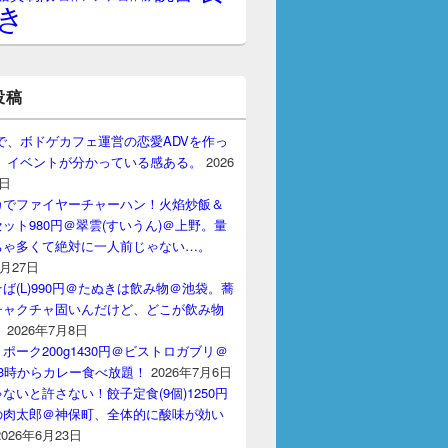
き
投稿
gptで、ボドゲカフェ運営の恋愛ADVを作っ
。 イベントが分かっている感ある。
2026
7日
カでファイヤーチャーハン！火焰炒飯＆
ット980円＠翠雲(すいうん)＠上野。量
ちゃ多くて絶対に一人前じゃない…。
7月27日
ば(L)990円＠たぬきは飲み物＠池袋。蕎
チャクチャ固いんだけど、どこが飲み物
？
2026年7月8日
ポーク200g1430円＠ビストロガブリ＠
3時からカレー食べ放題！
2026年7月6日
ないと許さない！餃子定食(9個)1250円
の肉太郎＠神保町、全体的に酸味が効い
2026年6月23日