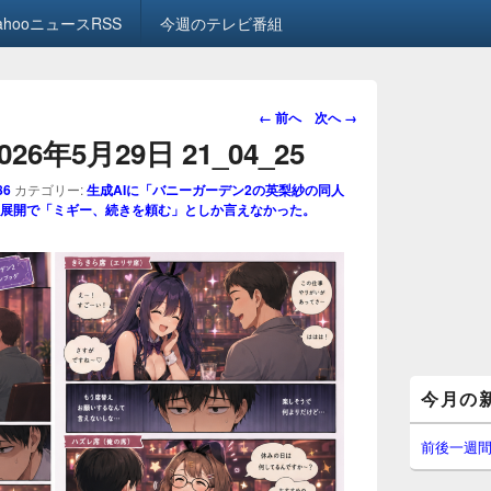
ahooニュースRSS
今週のテレビ番組
画
← 前へ
次へ →
像
2026年5月29日 21_04_25
ナ
ビ
86
カテゴリー:
生成AIに「バニーガーデン2の英梨紗の同人
ゲ
展開で「ミギー、続きを頼む」としか言えなかった。
ー
シ
ョ
ン
メ
今月の
イ
ン
サ
前後一週
イ
ド