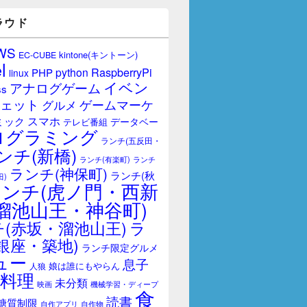
ラウド
WS
kintone(キントーン)
EC-CUBE
l
RaspberryPi
python
PHP
linux
イベン
アナログゲーム
ss
ェット
ゲームマーケ
グルメ
スマホ
ミック
データベー
テレビ番組
ログラミング
ランチ(五反田・
ンチ(新橋)
ランチ(有楽町)
ランチ
ランチ(神保町)
ランチ(秋
田)
ランチ(虎ノ門・西新
溜池山王・神谷町)
(赤坂・溜池山王)
ラ
銀座・築地)
ランチ限定グルメ
ュー
息子
娘は誰にもやらん
人狼
料理
未分類
映画
機械学習・ディープ
食
読書
糖質制限
自作アプリ
自作物