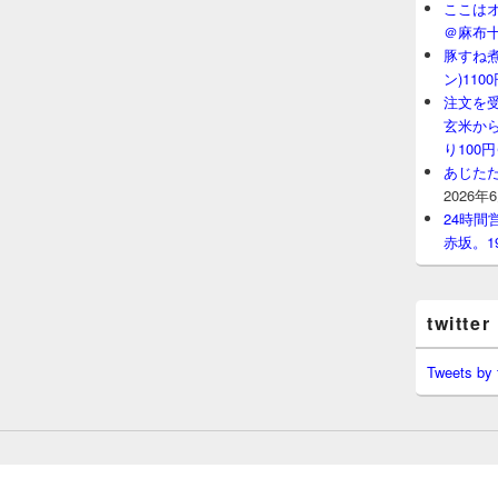
ここはオ
＠麻布
豚すね
ン)11
注文を
玄米から
り100
あじたた
2026年
24時
赤坂。1
twitter
Tweets by