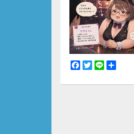
F
T
Li
共
a
wi
n
有
c
tt
e
e
er
b
o
o
k