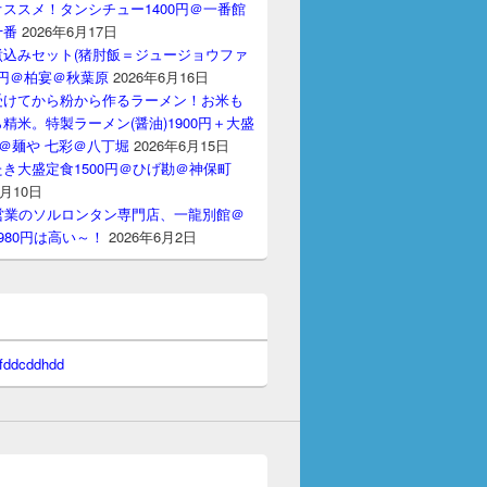
ススメ！タンシチュー1400円＠一番館
十番
2026年6月17日
煮込みセット(猪肘飯＝ジュージョウファ
00円＠柏宴＠秋葉原
2026年6月16日
受けてから粉から作るラーメン！お米も
精米。特製ラーメン(醤油)1900円＋大盛
円＠麺や 七彩＠八丁堀
2026年6月15日
き大盛定食1500円＠ひげ勘＠神保町
6月10日
間営業のソルロンタン専門店、一龍別館＠
980円は高い～！
2026年6月2日
 fddcddhdd