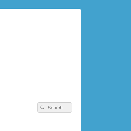
検
検
索:
索