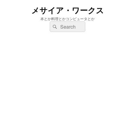
メサイア・ワークス
本とか料理とかコンピュータとか
検
検
索:
索