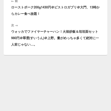
稿
前
←
前
ナ
ローストポーク200g1430円＠ビストロガブリ＠大門、13時か
の
ビ
らカレー食べ放題！
投
ゲ
稿:
ー
次
次
→
シ
ウォッカでファイヤーチャーハン！火焰炒飯＆坦坦面セット
の
ョ
980円＠翠雲(すいうん)＠上野。量がめっちゃ多くて絶対に一
投
ン
人前じゃない…。
稿: