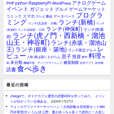
ジ
アナログゲーム
RaspberryPi
python
PHP
WordPress
ェ
イベント
ガジェット
ゲームマーケット
グルメ
ッ
プログラ
ト
スマホ
コミック
データベース
テレビ番組
エ
ミング
ランチ(新橋)
ランチ(五反田・大崎)
ランチ
リ
ランチ(神保町)
ア
ランチ(秋葉
(有楽町)
ランチ(浜松町・三田)
ランチ(虎ノ門・西新橋・溜池
原)
山王・神谷町)
ランチ(赤坂・溜池山
レ
王)
ランチ(銀座・築地)
ランチ限定グルメ
料理
ビュー
息子
投資
娘は誰にもやらん
人狼
数学
映
未分類
糖質制限
画
自作アプリ
自作物
機械学習・ディープラーニング
食べ歩き
読書
最近の投稿
chatgptで、ボドゲカフェ運営の恋愛ADVを作ってみた。 イベン
トが分かっている感ある。
2026年7月27日
ウォッカでファイヤーチャーハン！火焰炒飯＆坦坦面セット980
円＠翠雲(すいうん)＠上野。量がめっちゃ多くて絶対に一人前じ