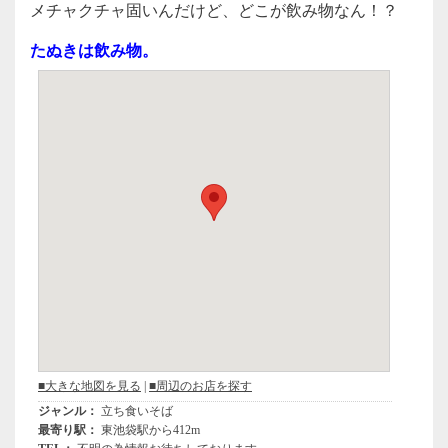
c
tt
e
メチャクチャ固いんだけど、どこが飲み物なん！？
e
er
たぬきは飲み物。
b
o
o
k