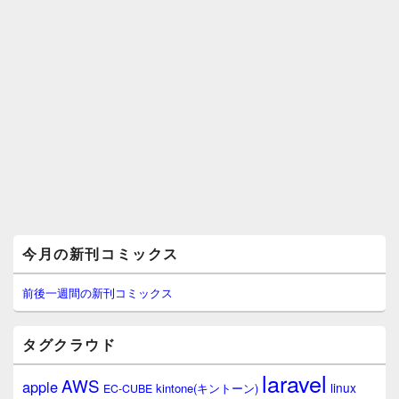
メ
今月の新刊コミックス
イ
ン
サ
前後一週間の新刊コミックス
イ
ド
バ
タグクラウド
ー
ウ
laravel
AWS
apple
ィ
linux
kintone(キントーン)
EC-CUBE