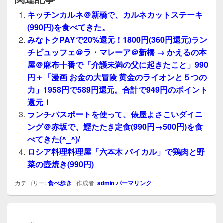
キッチンカルネ＠新橋で、カルネカットステーキ
(990円)を食べてきた。
みなトクPAYで20%還元！1800円(360円還元)ラン
チビュッフェ＠ラ・マレーア＠新橋 → かえるの本
屋＠麻布十番で「介護未満の父に起きたこと」990
円＋「漫画 お金の大冒険 黄金のライオンと５つの
力」1958円で589円還元。合計で949円のポイント
還元！
ランチパスポートを使って、俵屋よさこいダイニ
ング＠赤坂で、鰹たたき定食(990円→500円)を食
べてきた(^_^)/
ロシア料理料理屋「六本木 バイカル」で鶏肉と野
菜の壺焼き(990円)
カテゴリー:
食べ歩き
作成者:
admin
パーマリンク
投