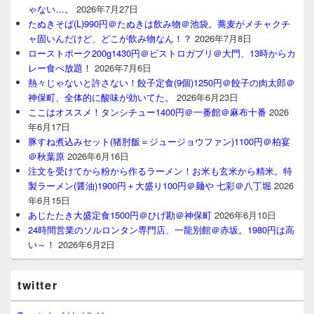
ゃない…。
2026年7月27日
たぬきそば(L)990円＠たぬきは飲み物＠池袋。蕎麦がメチャクチ
ャ固いんだけど、どこが飲み物なん！？
2026年7月8日
ローストポーク200g1430円＠ビストロガブリ＠大門、13時からカ
レー食べ放題！
2026年7月6日
熱々じゃないと許さない！餃子定食(9個)1250円＠餃子の肉太郎＠
神保町、全体的に酸味が効いてた。
2026年6月23日
ここはオススメ！タンシチュー1400円＠一番館＠麻布十番
2026
年6月17日
豚すね煮込みセット(猪肘飯＝ジュージョウファン)1100円＠柏宴
＠秋葉原
2026年6月16日
注文を受けてから粉から作るラーメン！お米も玄米から精米。特
製ラーメン(醤油)1900円＋大盛り100円＠麺や 七彩＠八丁堀
2026
年6月15日
あじたたき大盛定食1500円＠ひげ勘＠神保町
2026年6月10日
24時間営業のソルロンタン専門店、一龍別館＠赤坂。1980円は高
い～！
2026年6月2日
twitter