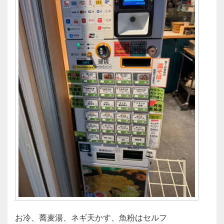
お冷、蕎麦湯、ネギ天かす、魚粉はセルフ