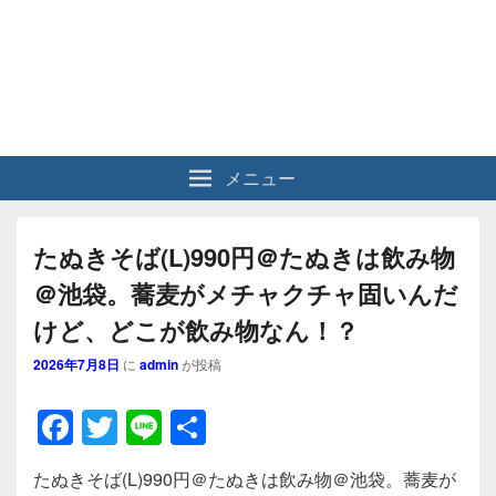
メニュー
たぬきそば(L)990円＠たぬきは飲み物
＠池袋。蕎麦がメチャクチャ固いんだ
けど、どこが飲み物なん！？
2026年7月8日
に
admin
が投稿
F
T
Li
共
a
wi
n
有
たぬきそば(L)990円＠たぬきは飲み物＠池袋。蕎麦が