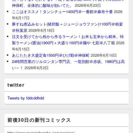
神保町、全体的に酸味が効いてた。
2026年6月23日
ここはオススメ！タンシチュー1400円＠一番館＠麻布十番
2026
年6月17日
豚すね煮込みセット(猪肘飯＝ジュージョウファン)1100円＠柏宴
＠秋葉原
2026年6月16日
注文を受けてから粉から作るラーメン！お米も玄米から精米。特
製ラーメン(醤油)1900円＋大盛り100円＠麺や 七彩＠八丁堀
2026
年6月15日
あじたたき大盛定食1500円＠ひげ勘＠神保町
2026年6月10日
24時間営業のソルロンタン専門店、一龍別館＠赤坂。1980円は高
い～！
2026年6月2日
twitter
Tweets by fddcddhdd
前後30日の新刊コミックス
http://www.messiahworks.com/comics/