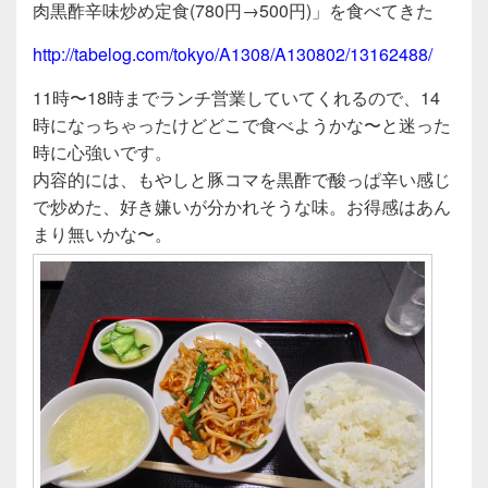
c
tt
e
肉黒酢辛味炒め定食(780円→500円)」を食べてきた
e
er
http://tabelog.com/tokyo/A1308/A130802/13162488/
b
o
11時〜18時までランチ営業していてくれるので、14
時になっちゃったけどどこで食べようかな〜と迷った
o
時に心強いです。
k
内容的には、もやしと豚コマを黒酢で酸っぱ辛い感じ
で炒めた、好き嫌いが分かれそうな味。お得感はあん
まり無いかな〜。