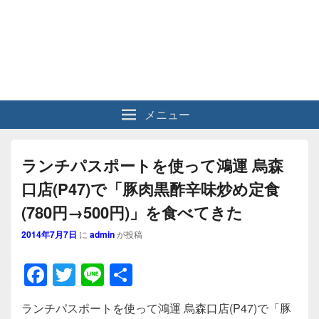
メニュー
ランチパスポートを使って鴻運 烏森
口店(P47)で「豚肉黒酢辛味炒め定食
(780円→500円)」を食べてきた
2014年7月7日
に
admin
が投稿
F
T
Li
共
a
wi
n
有
ランチパスポートを使って鴻運 烏森口店(P47)で「豚