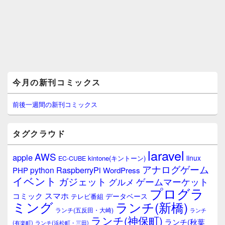
メ
今月の新刊コミックス
イ
ン
サ
前後一週間の新刊コミックス
イ
ド
バ
タグクラウド
ー
ウ
laravel
AWS
apple
ィ
linux
kintone(キントーン)
EC-CUBE
ジ
アナログゲーム
RaspberryPi
python
PHP
WordPress
ェ
イベント
ガジェット
ゲームマーケット
グルメ
ッ
プログラ
ト
スマホ
コミック
データベース
テレビ番組
エ
ミング
ランチ(新橋)
ランチ(五反田・大崎)
ランチ
リ
ランチ(神保町)
ア
ランチ(秋葉
(有楽町)
ランチ(浜松町・三田)