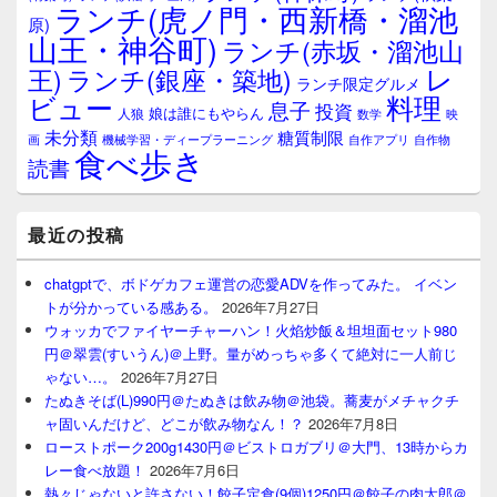
ランチ(虎ノ門・西新橋・溜池
原)
山王・神谷町)
ランチ(赤坂・溜池山
レ
王)
ランチ(銀座・築地)
ランチ限定グルメ
料理
ビュー
息子
投資
娘は誰にもやらん
人狼
数学
映
未分類
糖質制限
画
自作アプリ
自作物
機械学習・ディープラーニング
食べ歩き
読書
最近の投稿
chatgptで、ボドゲカフェ運営の恋愛ADVを作ってみた。 イベン
トが分かっている感ある。
2026年7月27日
ウォッカでファイヤーチャーハン！火焰炒飯＆坦坦面セット980
円＠翠雲(すいうん)＠上野。量がめっちゃ多くて絶対に一人前じ
ゃない…。
2026年7月27日
たぬきそば(L)990円＠たぬきは飲み物＠池袋。蕎麦がメチャクチ
ャ固いんだけど、どこが飲み物なん！？
2026年7月8日
ローストポーク200g1430円＠ビストロガブリ＠大門、13時からカ
レー食べ放題！
2026年7月6日
熱々じゃないと許さない！餃子定食(9個)1250円＠餃子の肉太郎＠