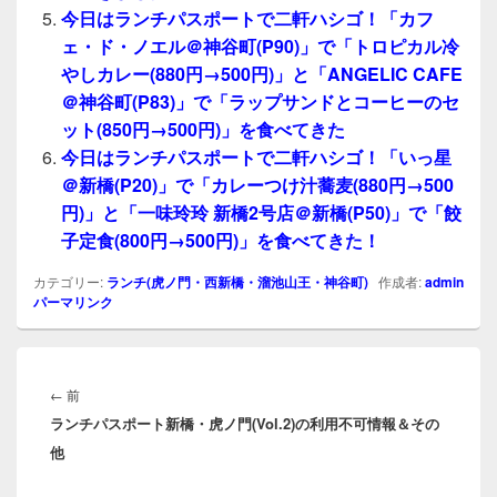
今日はランチパスポートで二軒ハシゴ！「カフ
ェ・ド・ノエル＠神谷町(P90)」で「トロピカル冷
やしカレー(880円→500円)」と「ANGELIC CAFE
＠神谷町(P83)」で「ラップサンドとコーヒーのセ
ット(850円→500円)」を食べてきた
今日はランチパスポートで二軒ハシゴ！「いっ星
＠新橋(P20)」で「カレーつけ汁蕎麦(880円→500
円)」と「一味玲玲 新橋2号店＠新橋(P50)」で「餃
子定食(800円→500円)」を食べてきた！
カテゴリー:
ランチ(虎ノ門・西新橋・溜池山王・神谷町)
作成者:
admin
パーマリンク
投
稿
前
←
前
ナ
ランチパスポート新橋・虎ノ門(Vol.2)の利用不可情報＆その
の
ビ
他
投
ゲ
稿:
ー