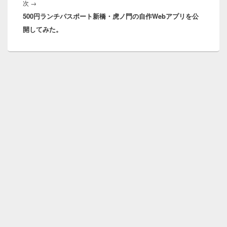
次
次
→
シ
500円ランチパスポート新橋・虎ノ門の自作Webアプリを公
の
ョ
開してみた。
投
ン
稿: