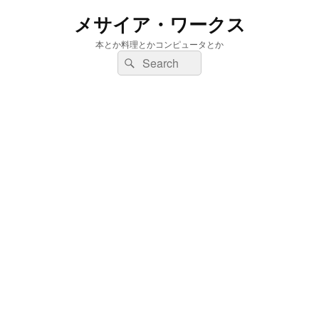
メサイア・ワークス
本とか料理とかコンピュータとか
検
検
索:
索