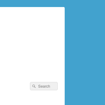
検
検
索:
索