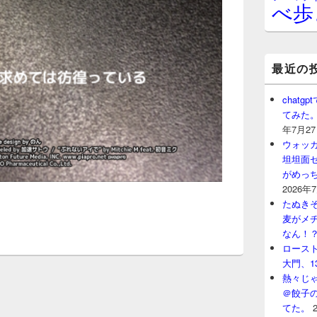
べ歩
最近の
chat
てみた
年7月2
ウォッ
坦坦面セ
がめっ
2026年
たぬきそ
麦がメ
なん！
ロースト
大門、1
熱々じゃ
＠餃子
てた。