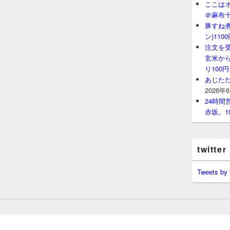
ここはオ
＠麻布
豚すね
ン)11
注文を
玄米から
り100
あじたた
2026年
24時
赤坂。1
twitter
Tweets by