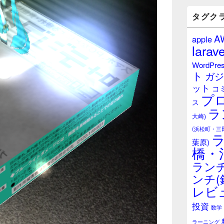
バ
ー
タグク
ウ
ィ
A
apple
ジ
larave
ェ
ッ
WordPre
ト
ト
ガジ
エ
ット
リ
コ
プ
ア
ス
ラ
大崎)
(浜松町・三
葉原)
橋・
ランチ
ンチ(
レビ
投資
数学
ラーニング