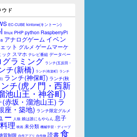
ラウド
WS
kintone(キントーン)
EC-CUBE
l
RaspberryPi
python
PHP
linux
イベン
アナログゲーム
ss
ェット
ゲームマーケ
グルメ
スマホ
ミック
データベー
テレビ番組
ログラミング
ランチ(五反田・
ンチ(新橋)
ランチ(有楽町)
ランチ
ランチ(神保町)
ランチ(秋
田)
ランチ(虎ノ門・西新
溜池山王・神谷町)
(赤坂・溜池山王)
ラ
銀座・築地)
ランチ限定グルメ
ュー
息子
娘は誰にもやらん
人狼
料理
未分類
映画
機械学習・ディープ
食
読書
糖質制限
自作アプリ
自作物