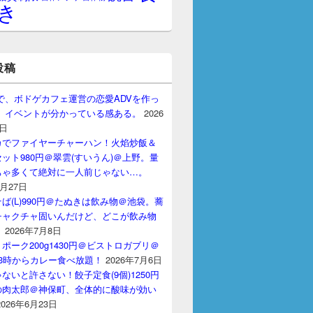
き
投稿
gptで、ボドゲカフェ運営の恋愛ADVを作っ
。 イベントが分かっている感ある。
2026
7日
カでファイヤーチャーハン！火焰炒飯＆
ット980円＠翠雲(すいうん)＠上野。量
ちゃ多くて絶対に一人前じゃない…。
7月27日
ば(L)990円＠たぬきは飲み物＠池袋。蕎
チャクチャ固いんだけど、どこが飲み物
？
2026年7月8日
ポーク200g1430円＠ビストロガブリ＠
3時からカレー食べ放題！
2026年7月6日
ないと許さない！餃子定食(9個)1250円
の肉太郎＠神保町、全体的に酸味が効い
2026年6月23日