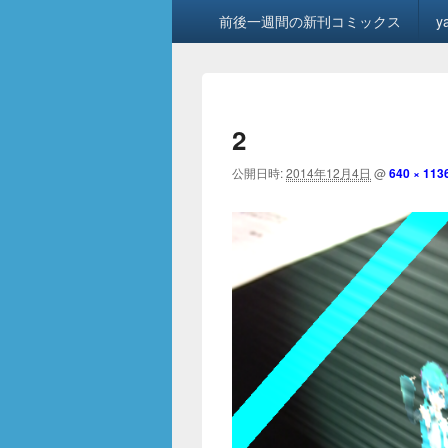
メ
前後一週間の新刊コミックス
y
イ
ン
メ
ニ
ュ
2
ー
公開日時:
2014年12月4日
@
640 × 113