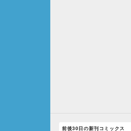
o
o
k
前後30日の新刊コミックス