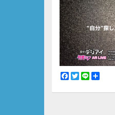
F
T
Li
共
a
wi
n
有
c
tt
e
e
er
b