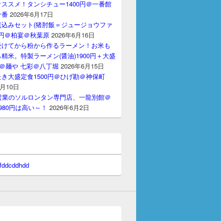
ススメ！タンシチュー1400円＠一番館
十番
2026年6月17日
煮込みセット(猪肘飯＝ジュージョウファ
00円＠柏宴＠秋葉原
2026年6月16日
受けてから粉から作るラーメン！お米も
精米。特製ラーメン(醤油)1900円＋大盛
円＠麺や 七彩＠八丁堀
2026年6月15日
き大盛定食1500円＠ひげ勘＠神保町
6月10日
間営業のソルロンタン専門店、一龍別館＠
980円は高い～！
2026年6月2日
 fddcddhdd