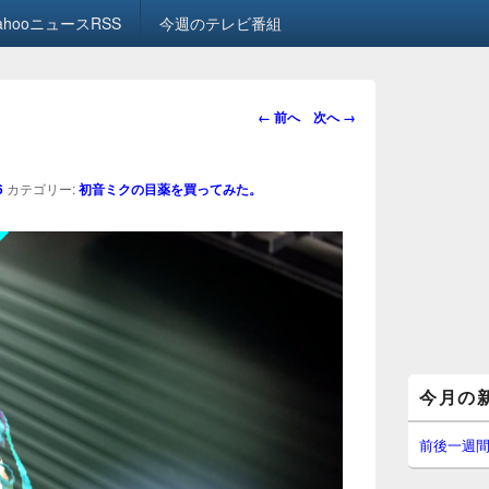
ahooニュースRSS
今週のテレビ番組
画
← 前へ
次へ →
像
ナ
ビ
6
カテゴリー:
初音ミクの目薬を買ってみた。
ゲ
ー
シ
ョ
ン
メ
今月の
イ
ン
サ
前後一週
イ
ド