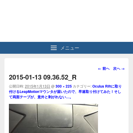
メニュー
画
← 前へ
次へ →
像
2015-01-13 09.36.52_R
ナ
ビ
公開日時:
2015年1月13日
@
300 × 225
カテゴリー:
Oculus Riftに取り
付けるLeapMotionマウンタが届いたので、早速取り付けてみた！そし
ゲ
て両面テープが、意外と剥がれない…。
ー
シ
ョ
ン