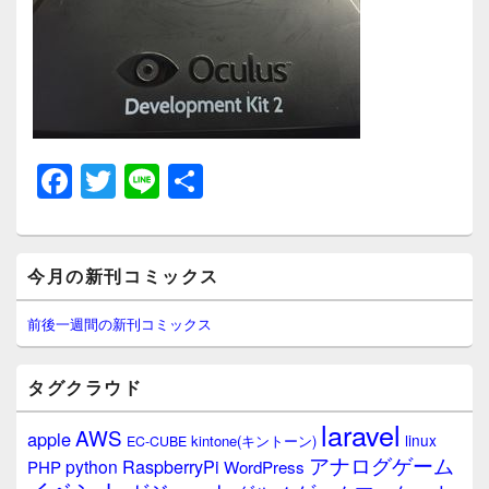
F
T
Li
共
a
wi
n
有
c
tt
e
メ
e
er
今月の新刊コミックス
イ
ン
b
サ
前後一週間の新刊コミックス
イ
o
ド
o
バ
タグクラウド
ー
k
ウ
laravel
AWS
apple
ィ
linux
kintone(キントーン)
EC-CUBE
ジ
アナログゲーム
RaspberryPi
python
PHP
WordPress
ェ