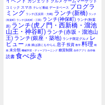
イベント
ガジェット
ゲームマーケット
グルメ
ッ
プログラ
ト
スマホ
コミック
データベース
テレビ番組
エ
ミング
ランチ(新橋)
ランチ(五反田・大崎)
ランチ
リ
ランチ(神保町)
ア
ランチ(秋葉
(有楽町)
ランチ(浜松町・三田)
ランチ(虎ノ門・西新橋・溜池
原)
山王・神谷町)
ランチ(赤坂・溜池山
レ
王)
ランチ(銀座・築地)
ランチ限定グルメ
料理
ビュー
息子
投資
娘は誰にもやらん
人狼
数学
映
未分類
糖質制限
画
自作アプリ
自作物
機械学習・ディープラーニング
食べ歩き
読書