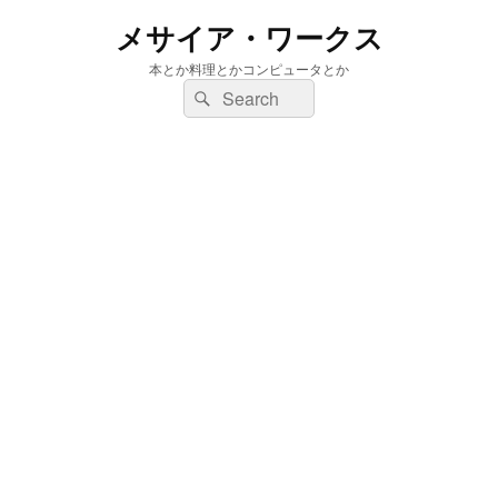
メサイア・ワークス
本とか料理とかコンピュータとか
検
検
索:
索