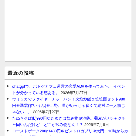
最近の投稿
chatgptで、ボドゲカフェ運営の恋愛ADVを作ってみた。 イベン
トが分かっている感ある。
2026年7月27日
ウォッカでファイヤーチャーハン！火焰炒飯＆坦坦面セット980
円＠翠雲(すいうん)＠上野。量がめっちゃ多くて絶対に一人前じ
ゃない…。
2026年7月27日
たぬきそば(L)990円＠たぬきは飲み物＠池袋。蕎麦がメチャクチ
ャ固いんだけど、どこが飲み物なん！？
2026年7月8日
ローストポーク200g1430円＠ビストロガブリ＠大門、13時からカ