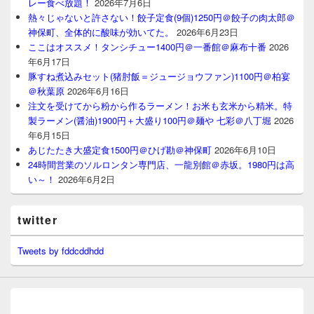
レー食べ放題！
2026年7月6日
熱々じゃないと許さない！餃子定食(9個)1250円＠餃子の肉太郎＠
神保町、全体的に酸味が効いてた。
2026年6月23日
ここはオススメ！タンシチュー1400円＠一番館＠麻布十番
2026
年6月17日
豚すね煮込みセット(猪肘飯＝ジュージョウファン)1100円＠柏宴
＠秋葉原
2026年6月16日
注文を受けてから粉から作るラーメン！お米も玄米から精米。特
製ラーメン(醤油)1900円＋大盛り100円＠麺や 七彩＠八丁堀
2026
年6月15日
あじたたき大盛定食1500円＠ひげ勘＠神保町
2026年6月10日
24時間営業のソルロンタン専門店、一龍別館＠赤坂。1980円は高
い～！
2026年6月2日
twitter
Tweets by fddcddhdd