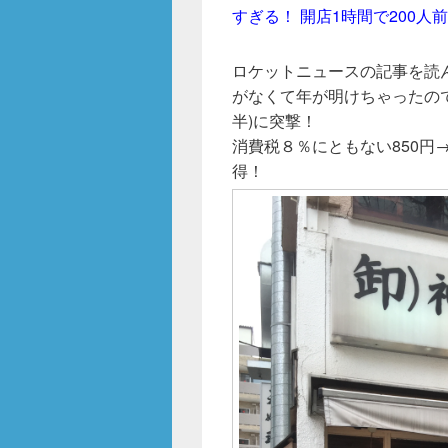
o
すぎる！ 開店1時間で200
k
ロケットニュースの記事を読
がなくて年が明けちゃったので
半)に突撃！
消費税８％にともない850円
得！