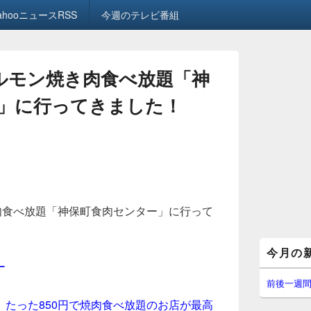
ahooニュースRSS
今週のテレビ番組
ホルモン焼き肉食べ放題「神
」に行ってきました！
肉食べ放題「神保町食肉センター」に行って
メ
今月の
イ
ー
ン
サ
前後一週
イ
たった850円で焼肉食べ放題のお店が最高
ド