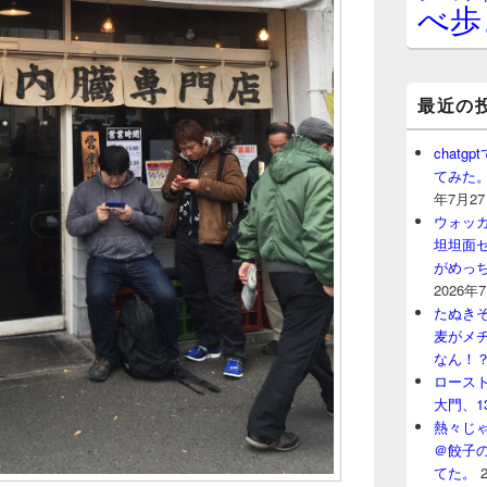
べ歩
最近の
chat
てみた
年7月2
ウォッ
坦坦面セ
がめっ
2026年
たぬきそ
麦がメ
なん！
ロースト
大門、1
熱々じゃ
＠餃子
てた。