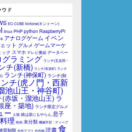
ラウド
WS
kintone(キントーン)
EC-CUBE
l
RaspberryPi
python
PHP
linux
イベン
アナログゲーム
ss
ェット
ゲームマーケ
グルメ
スマホ
ミック
データベー
テレビ番組
ログラミング
ランチ(五反田・
ンチ(新橋)
ランチ(有楽町)
ランチ
ランチ(神保町)
ランチ(秋
田)
ランチ(虎ノ門・西新
溜池山王・神谷町)
(赤坂・溜池山王)
ラ
銀座・築地)
ランチ限定グルメ
ュー
息子
娘は誰にもやらん
人狼
料理
未分類
映画
機械学習・ディープ
食
読書
糖質制限
自作アプリ
自作物