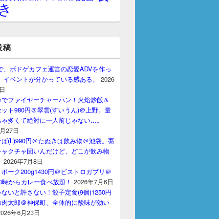
き
投稿
gptで、ボドゲカフェ運営の恋愛ADVを作っ
。 イベントが分かっている感ある。
2026
7日
カでファイヤーチャーハン！火焰炒飯＆
ット980円＠翠雲(すいうん)＠上野。量
ちゃ多くて絶対に一人前じゃない…。
7月27日
ば(L)990円＠たぬきは飲み物＠池袋。蕎
チャクチャ固いんだけど、どこが飲み物
？
2026年7月8日
ポーク200g1430円＠ビストロガブリ＠
3時からカレー食べ放題！
2026年7月6日
ないと許さない！餃子定食(9個)1250円
の肉太郎＠神保町、全体的に酸味が効い
2026年6月23日