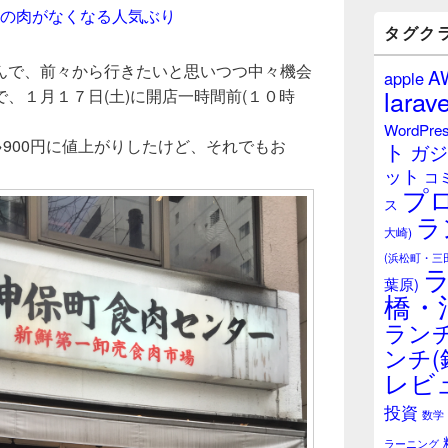
バ
人前の肉がなくなる人気ぶり
ー
タグク
ウ
ィ
んで、前々から行きたいと思いつつ中々機会
A
apple
ジ
larave
、１月１７日(土)に開店一時間前(１０時
ェ
ッ
WordPre
ト
→900円に値上がりしたけど、それでもお
ト
ガジ
エ
ット
リ
コ
プ
ア
ス
ラ
大崎)
(浜松町・三
葉原)
橋・
ランチ
ンチ(
レビ
投資
数学
ラーニング