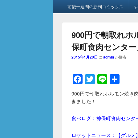
メ
前後一週間の新刊コミックス
y
イ
ン
メ
ニ
900円で朝取れ
ュ
ー
保町食肉センター
2015年1月20日
に
admin
が投稿
F
T
Li
共
a
wi
n
有
900円で朝取れホルモン焼き
c
tt
e
きました！
e
er
b
食べログ：神保町食肉センタ
o
ロケットニュース：【グルメ】