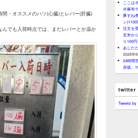
ここはオ
＠麻布
間・オススメのハツ(心臓)とレバー(肝臓)
豚すね
。
ン)11
注文を
なんでも入荷時点では、まだレバーとか温か
玄米から
り100
あじたた
2026年
24時
赤坂。1
twitter
Tweets by