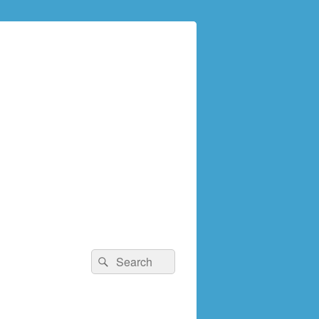
検
検
索:
索