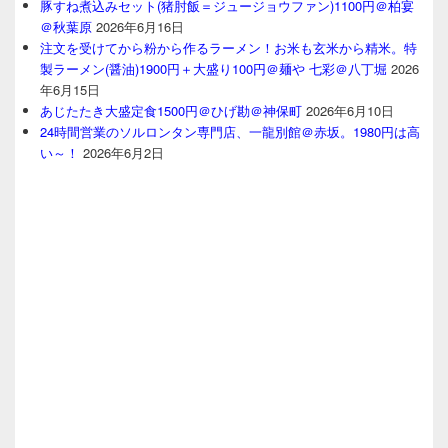
豚すね煮込みセット(猪肘飯＝ジュージョウファン)1100円＠柏宴
＠秋葉原
2026年6月16日
注文を受けてから粉から作るラーメン！お米も玄米から精米。特
製ラーメン(醤油)1900円＋大盛り100円＠麺や 七彩＠八丁堀
2026
年6月15日
あじたたき大盛定食1500円＠ひげ勘＠神保町
2026年6月10日
24時間営業のソルロンタン専門店、一龍別館＠赤坂。1980円は高
い～！
2026年6月2日