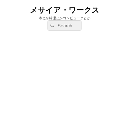
メサイア・ワークス
本とか料理とかコンピュータとか
検
検
索:
索