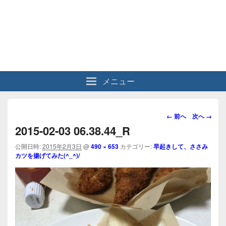
メニュー
画
← 前へ
次へ →
像
2015-02-03 06.38.44_R
ナ
ビ
公開日時:
2015年2月3日
@
490 × 653
カテゴリー:
早起きして、ささみ
カツを揚げてみた(^_^)/
ゲ
ー
シ
ョ
ン