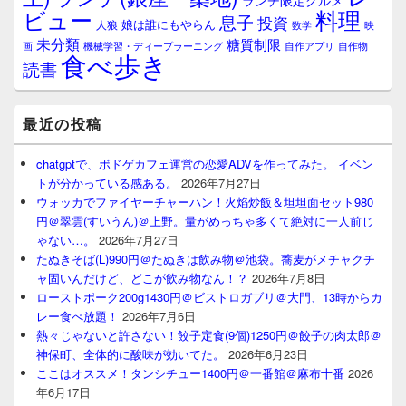
料理
ビュー
息子
投資
娘は誰にもやらん
人狼
数学
映
未分類
糖質制限
画
自作アプリ
自作物
機械学習・ディープラーニング
食べ歩き
読書
最近の投稿
chatgptで、ボドゲカフェ運営の恋愛ADVを作ってみた。 イベン
トが分かっている感ある。
2026年7月27日
ウォッカでファイヤーチャーハン！火焰炒飯＆坦坦面セット980
円＠翠雲(すいうん)＠上野。量がめっちゃ多くて絶対に一人前じ
ゃない…。
2026年7月27日
たぬきそば(L)990円＠たぬきは飲み物＠池袋。蕎麦がメチャクチ
ャ固いんだけど、どこが飲み物なん！？
2026年7月8日
ローストポーク200g1430円＠ビストロガブリ＠大門、13時からカ
レー食べ放題！
2026年7月6日
熱々じゃないと許さない！餃子定食(9個)1250円＠餃子の肉太郎＠
神保町、全体的に酸味が効いてた。
2026年6月23日
ここはオススメ！タンシチュー1400円＠一番館＠麻布十番
2026
年6月17日