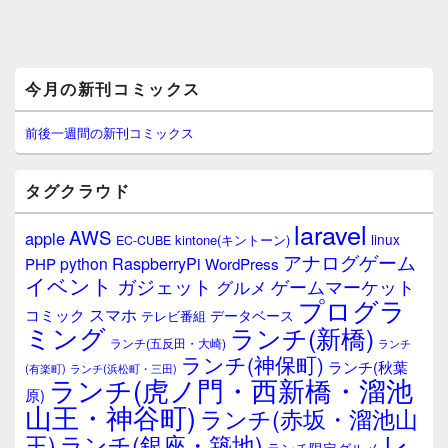
メ
今月の新刊コミックス
イ
ン
サ
前後一週間の新刊コミックス
イ
ド
バ
タグクラウド
ー
ウ
laravel
AWS
apple
ィ
linux
kintone(キントーン)
EC-CUBE
ジ
アナログゲーム
RaspberryPi
python
PHP
WordPress
ェ
イベント
ガジェット
ゲームマーケット
グルメ
ッ
プログラ
ト
スマホ
コミック
データベース
テレビ番組
エ
ミング
ランチ(新橋)
ランチ(五反田・大崎)
ランチ
リ
ランチ(神保町)
ア
ランチ(秋葉
(有楽町)
ランチ(浜松町・三田)
ランチ(虎ノ門・西新橋・溜池
原)
山王・神谷町)
ランチ(赤坂・溜池山
レ
王)
ランチ(銀座・築地)
ランチ限定グルメ