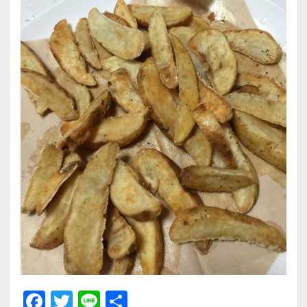
F
T
Li
共