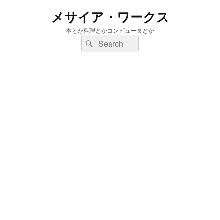
メサイア・ワークス
本とか料理とかコンピュータとか
検
検
索:
索