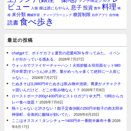
料理
ビュー
息子
投資
娘は誰にもやらん
人狼
数学
映
未分類
糖質制限
画
自作アプリ
自作物
機械学習・ディープラーニング
食べ歩き
読書
最近の投稿
chatgptで、ボドゲカフェ運営の恋愛ADVを作ってみた。 イベン
トが分かっている感ある。
2026年7月27日
ウォッカでファイヤーチャーハン！火焰炒飯＆坦坦面セット980
円＠翠雲(すいうん)＠上野。量がめっちゃ多くて絶対に一人前じ
ゃない…。
2026年7月27日
たぬきそば(L)990円＠たぬきは飲み物＠池袋。蕎麦がメチャクチ
ャ固いんだけど、どこが飲み物なん！？
2026年7月8日
ローストポーク200g1430円＠ビストロガブリ＠大門、13時からカ
レー食べ放題！
2026年7月6日
熱々じゃないと許さない！餃子定食(9個)1250円＠餃子の肉太郎＠
神保町、全体的に酸味が効いてた。
2026年6月23日
ここはオススメ！タンシチュー1400円＠一番館＠麻布十番
2026
年6月17日