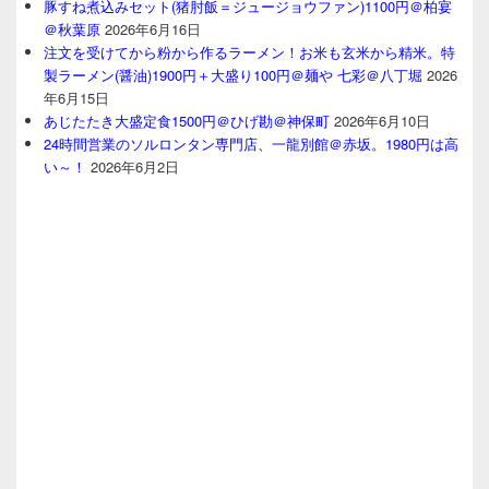
豚すね煮込みセット(猪肘飯＝ジュージョウファン)1100円＠柏宴
＠秋葉原
2026年6月16日
注文を受けてから粉から作るラーメン！お米も玄米から精米。特
製ラーメン(醤油)1900円＋大盛り100円＠麺や 七彩＠八丁堀
2026
年6月15日
あじたたき大盛定食1500円＠ひげ勘＠神保町
2026年6月10日
24時間営業のソルロンタン専門店、一龍別館＠赤坂。1980円は高
い～！
2026年6月2日