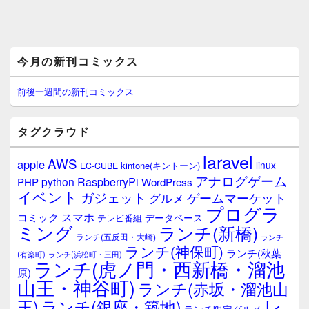
メ
今月の新刊コミックス
イ
ン
サ
前後一週間の新刊コミックス
イ
ド
バ
タグクラウド
ー
ウ
laravel
AWS
apple
ィ
linux
kintone(キントーン)
EC-CUBE
ジ
アナログゲーム
RaspberryPi
python
PHP
WordPress
ェ
イベント
ガジェット
ゲームマーケット
グルメ
ッ
プログラ
ト
スマホ
コミック
データベース
テレビ番組
エ
ミング
ランチ(新橋)
ランチ(五反田・大崎)
ランチ
リ
ランチ(神保町)
ア
ランチ(秋葉
(有楽町)
ランチ(浜松町・三田)
ランチ(虎ノ門・西新橋・溜池
原)
山王・神谷町)
ランチ(赤坂・溜池山
レ
王)
ランチ(銀座・築地)
ランチ限定グルメ