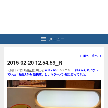
メニュー
画
← 前へ
次へ →
像
2015-02-20 12.54.59_R
ナ
ビ
公開日時:
2015年2月20日
@
490 × 653
カテゴリー:
前々から気になっ
ていた「麺屋7.5Hz 新橋店」というラーメン屋に行ってきた。
ゲ
ー
シ
ョ
ン