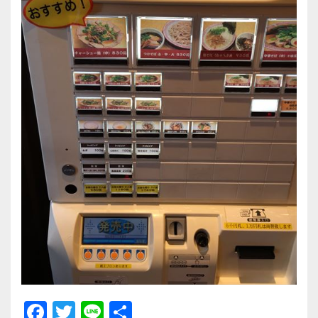
F
T
Li
共