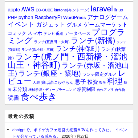
laravel
AWS
apple
linux
kintone(キントーン)
EC-CUBE
アナログゲーム
RaspberryPi
python
PHP
WordPress
イベント
ガジェット
ゲームマーケット
グルメ
プログラ
スマホ
コミック
データベース
テレビ番組
ミング
ランチ(新橋)
ランチ(五反田・大崎)
ランチ
ランチ(神保町)
ランチ(秋葉
(有楽町)
ランチ(浜松町・三田)
ランチ(虎ノ門・西新橋・溜池
原)
山王・神谷町)
ランチ(赤坂・溜池山
レ
王)
ランチ(銀座・築地)
ランチ限定グルメ
料理
ビュー
息子
投資
娘は誰にもやらん
人狼
数学
映
未分類
糖質制限
画
自作アプリ
自作物
機械学習・ディープラーニング
食べ歩き
読書
最近の投稿
chatgptで、ボドゲカフェ運営の恋愛ADVを作ってみた。 イベン
トが分かっている感ある。
2026年7月27日