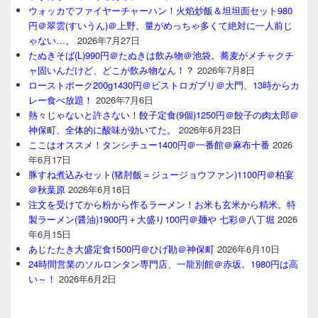
ウォッカでファイヤーチャーハン！火焰炒飯＆坦坦面セット980
円＠翠雲(すいうん)＠上野。量がめっちゃ多くて絶対に一人前じ
ゃない…。
2026年7月27日
たぬきそば(L)990円＠たぬきは飲み物＠池袋。蕎麦がメチャクチ
ャ固いんだけど、どこが飲み物なん！？
2026年7月8日
ローストポーク200g1430円＠ビストロガブリ＠大門、13時からカ
レー食べ放題！
2026年7月6日
熱々じゃないと許さない！餃子定食(9個)1250円＠餃子の肉太郎＠
神保町、全体的に酸味が効いてた。
2026年6月23日
ここはオススメ！タンシチュー1400円＠一番館＠麻布十番
2026
年6月17日
豚すね煮込みセット(猪肘飯＝ジュージョウファン)1100円＠柏宴
＠秋葉原
2026年6月16日
注文を受けてから粉から作るラーメン！お米も玄米から精米。特
製ラーメン(醤油)1900円＋大盛り100円＠麺や 七彩＠八丁堀
2026
年6月15日
あじたたき大盛定食1500円＠ひげ勘＠神保町
2026年6月10日
24時間営業のソルロンタン専門店、一龍別館＠赤坂。1980円は高
い～！
2026年6月2日