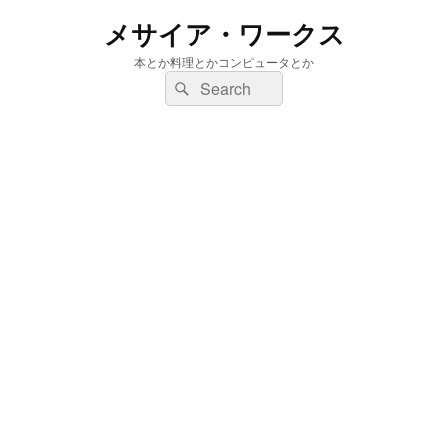
メサイア・ワークス
本とか料理とかコンピュータとか
検
検
索:
索