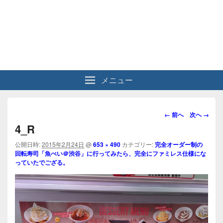
メニュー
画
← 前へ
次へ →
像
4_R
ナ
ビ
公開日時:
2015年2月24日
@
653 × 490
カテゴリー:
完全オーダー制の
回転寿司「魚べい＠渋谷」に行ってみたら、完全にファミレス仕様にな
ゲ
っていたでござる。
ー
シ
ョ
ン