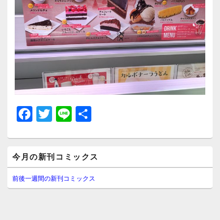
F
T
Li
共
a
wi
n
有
c
tt
e
メ
e
er
今月の新刊コミックス
イ
ン
b
サ
前後一週間の新刊コミックス
イ
o
ド
o
バ
ー