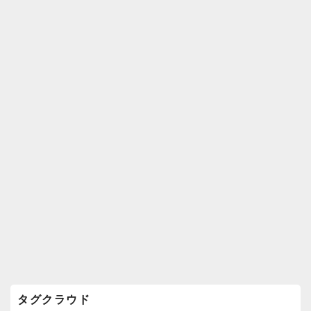
k
ウ
ィ
ジ
ェ
ッ
ト
エ
リ
ア
タグクラウド