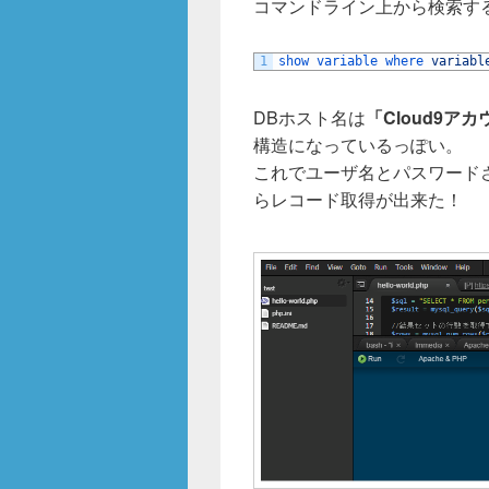
コマンドライン上から検索するか
1
show 
variable 
where 
variabl
DBホスト名は
「Cloud9ア
構造になっているっぽい。
これでユーザ名とパスワードさ
らレコード取得が出来た！