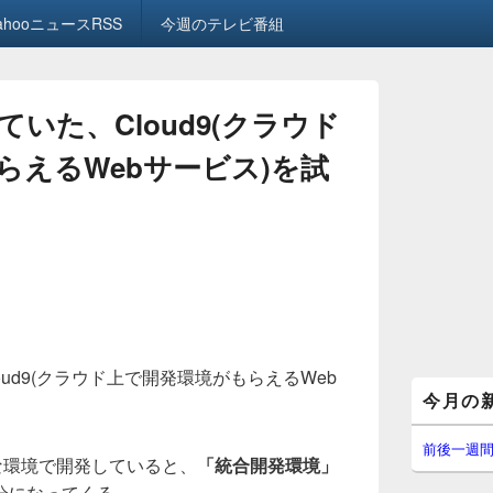
ahooニュースRSS
今週のテレビ番組
いた、Cloud9(クラウド
らえるWebサービス)を試
ud9(クラウド上で開発環境がもらえるWeb
メ
今月の
イ
ン
サ
前後一週
々な環境で開発していると、
「統合開発環境」
イ
ド
分になってくる。