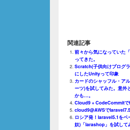
関連記事
前々から気になっていた「麺
ってきた。
Scratch(子供向けプ
にしたUnityって印象
カードのシャッフル・アルゴリ
ーツ)を試してみた。意外
かも…。
Cloud9 + CodeCommitで
cloud9@AWSでlaravel7
ロシア発！laravel5.1
奴)「larashop」を試し