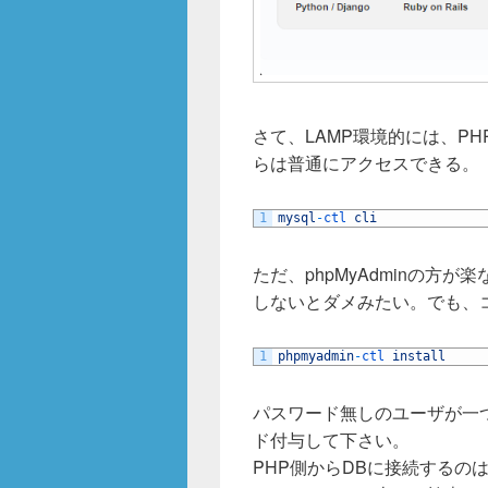
さて、LAMP環境的には、PH
らは普通にアクセスできる。
1
mysql
-
ctl 
cli
ただ、phpMyAdminの方
しないとダメみたい。でも、コマ
1
phpmyadmin
-
ctl 
install
パスワード無しのユーザが一
ド付与して下さい。
PHP側からDBに接続するの