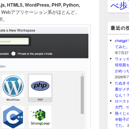
べ歩
.js, HTML5, WordPress, PHP, Python,
Webアプリケーション系がほとんど。
択。
最近の
chat
てみた
年7月2
ウォッ
坦坦面セ
がめっ
2026年
たぬきそ
麦がメ
なん！
ロースト
大門、1
熱々じゃ
＠餃子
てた。