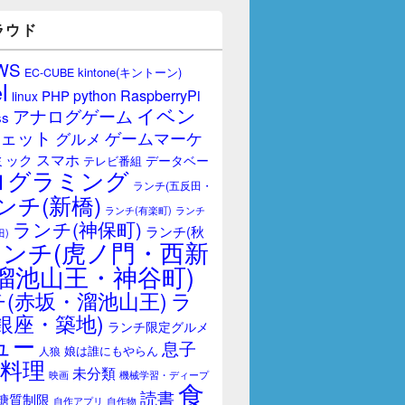
ラウド
WS
kintone(キントーン)
EC-CUBE
l
RaspberryPi
python
PHP
linux
イベン
アナログゲーム
ss
ェット
ゲームマーケ
グルメ
スマホ
ミック
データベー
テレビ番組
ログラミング
ランチ(五反田・
ンチ(新橋)
ランチ(有楽町)
ランチ
ランチ(神保町)
ランチ(秋
田)
ランチ(虎ノ門・西新
溜池山王・神谷町)
(赤坂・溜池山王)
ラ
銀座・築地)
ランチ限定グルメ
ュー
息子
娘は誰にもやらん
人狼
料理
未分類
映画
機械学習・ディープ
食
読書
糖質制限
自作アプリ
自作物