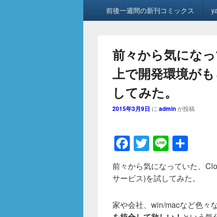
メ
前後一週間の新刊コミックス
y
イ
ン
メ
ニ
前々から気になって
ュ
ー
上で開発環境がも
してみた。
2015年3月9日
に
admin
が投稿
F
T
Li
共
a
wi
n
有
前々から気になっていた、Clo
c
tt
e
サービス)を試してみた。
e
er
b
家や会社、win/macなど色
を統合して欲しい！
という気