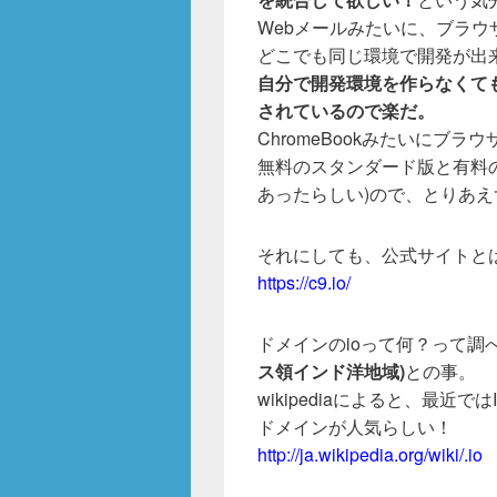
o
Webメールみたいに、ブラ
o
どこでも同じ環境で開発が出
k
自分で開発環境を作らなくても
されているので楽だ。
ChromeBookみたいにブ
無料のスタンダード版と有料の
あったらしい)ので、とりあ
それにしても、公式サイトとは思
https://c9.io/
ドメインのioって何？って調
ス領インド洋地域)
との事。
wikipediaによると、最近ではI
ドメインが人気らしい！
http://ja.wikipedia.org/wiki/.io