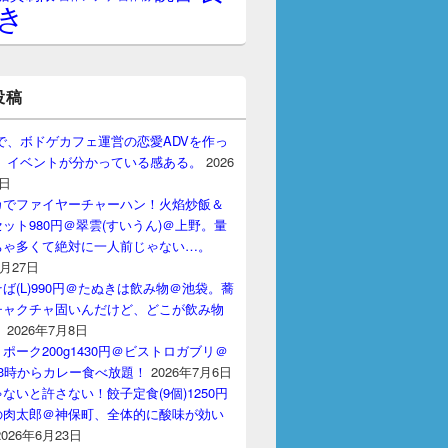
き
投稿
gptで、ボドゲカフェ運営の恋愛ADVを作っ
。 イベントが分かっている感ある。
2026
7日
カでファイヤーチャーハン！火焰炒飯＆
ット980円＠翠雲(すいうん)＠上野。量
ちゃ多くて絶対に一人前じゃない…。
7月27日
ば(L)990円＠たぬきは飲み物＠池袋。蕎
チャクチャ固いんだけど、どこが飲み物
？
2026年7月8日
ポーク200g1430円＠ビストロガブリ＠
3時からカレー食べ放題！
2026年7月6日
ないと許さない！餃子定食(9個)1250円
の肉太郎＠神保町、全体的に酸味が効い
2026年6月23日