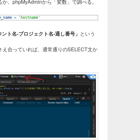
、phpMyAdminから「変数」で調べる。
e_name
=
'hostname'
カウント名-プロジェクト名-通し番号」
という
え合っていれば、通常通りのSELECT文か