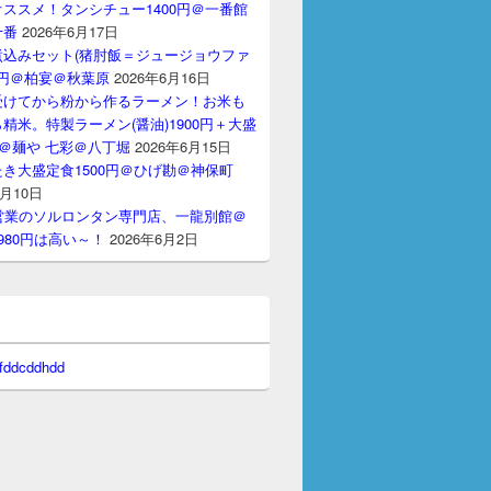
ススメ！タンシチュー1400円＠一番館
十番
2026年6月17日
煮込みセット(猪肘飯＝ジュージョウファ
00円＠柏宴＠秋葉原
2026年6月16日
受けてから粉から作るラーメン！お米も
精米。特製ラーメン(醤油)1900円＋大盛
円＠麺や 七彩＠八丁堀
2026年6月15日
き大盛定食1500円＠ひげ勘＠神保町
6月10日
間営業のソルロンタン専門店、一龍別館＠
980円は高い～！
2026年6月2日
 fddcddhdd