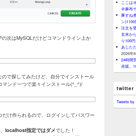
ここはオ
＠麻布
豚すね
ン)11
注文を
玄米から
Pの次はMySQLだけどコマンドライン上か
り100
あじたた
2026年
24時
赤坂。1
が楽なので探してみたけど、自分でインストール
ンド一つで楽々インストール(^_^)/
twitter
Tweets by
つだけ作られるので、ログインしてパスワー
は、
localhost指定ではダメ
でした！