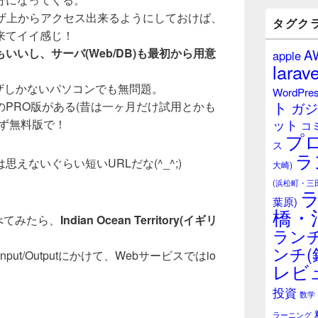
バ
ウザ上からアクセス出来るようにしておけば、
ー
タグク
ウ
来てイイ感じ！
ィ
いいし、サーバ(Web/DB)も最初から用意
A
apple
ジ
larave
ェ
ッ
ラウザしかないパソコンでも無問題。
WordPre
ト
ト
PRO版がある(昔は一ヶ月だけ試用とかも
ガジ
エ
ット
えず無料版で！
リ
コ
プ
ア
ス
ラ
えないぐらい短いURLだな(^_^;)
大崎)
(浜松町・三
葉原)
橋・
べてみたら、
Indian Ocean Territory(イギリ
ランチ
ンチ(
nput/Outputにかけて、Webサービスではio
レビ
投資
数学
ラーニング