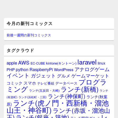
メ
今月の新刊コミックス
イ
ン
サ
前後一週間の新刊コミックス
イ
ド
バ
タグクラウド
ー
ウ
laravel
AWS
apple
ィ
linux
kintone(キントーン)
EC-CUBE
ジ
アナログゲーム
RaspberryPi
python
PHP
WordPress
ェ
イベント
ガジェット
ゲームマーケット
グルメ
ッ
プログラ
ト
スマホ
コミック
データベース
テレビ番組
エ
ミング
ランチ(新橋)
ランチ(五反田・大崎)
ランチ
リ
ランチ(神保町)
ア
ランチ(秋葉
(有楽町)
ランチ(浜松町・三田)
ランチ(虎ノ門・西新橋・溜池
原)
山王・神谷町)
ランチ(赤坂・溜池山
レ
王)
ランチ(銀座・築地)