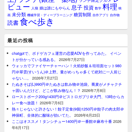
ランチ限定グルメ
料理
ビュー
息子
投資
娘は誰にもやらん
人狼
数学
映
未分類
糖質制限
画
自作アプリ
自作物
機械学習・ディープラーニング
食べ歩き
読書
最近の投稿
chatgptで、ボドゲカフェ運営の恋愛ADVを作ってみた。 イベン
トが分かっている感ある。
2026年7月27日
ウォッカでファイヤーチャーハン！火焰炒飯＆坦坦面セット980
円＠翠雲(すいうん)＠上野。量がめっちゃ多くて絶対に一人前じ
ゃない…。
2026年7月27日
たぬきそば(L)990円＠たぬきは飲み物＠池袋。蕎麦がメチャクチ
ャ固いんだけど、どこが飲み物なん！？
2026年7月8日
ローストポーク200g1430円＠ビストロガブリ＠大門、13時からカ
レー食べ放題！
2026年7月6日
熱々じゃないと許さない！餃子定食(9個)1250円＠餃子の肉太郎＠
神保町、全体的に酸味が効いてた。
2026年6月23日
ここはオススメ！タンシチュー1400円＠一番館＠麻布十番
2026
年6月17日