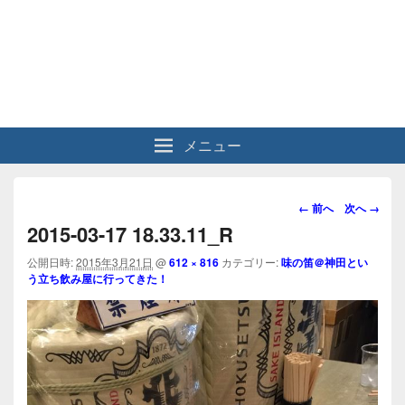
メニュー
画
← 前へ
次へ →
像
2015-03-17 18.33.11_R
ナ
ビ
公開日時:
2015年3月21日
@
612 × 816
カテゴリー:
味の笛＠神田とい
う立ち飲み屋に行ってきた！
ゲ
ー
シ
ョ
ン