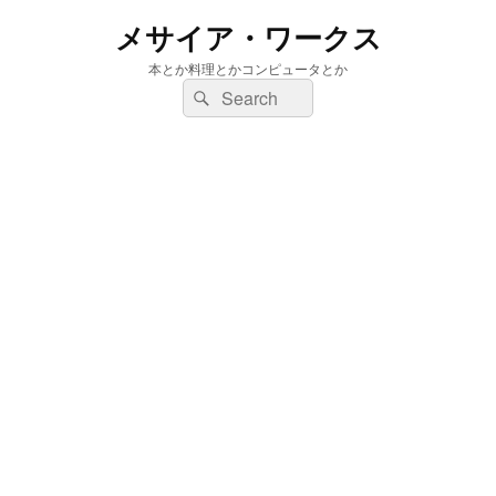
メサイア・ワークス
本とか料理とかコンピュータとか
検
検
索:
索