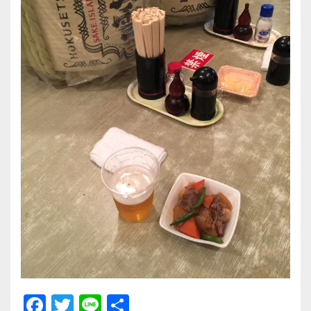
F
T
Li
共