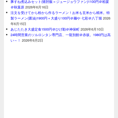
豚すね煮込みセット(猪肘飯＝ジュージョウファン)1100円＠柏宴
＠秋葉原
2026年6月16日
注文を受けてから粉から作るラーメン！お米も玄米から精米。特
製ラーメン(醤油)1900円＋大盛り100円＠麺や 七彩＠八丁堀
2026
年6月15日
あじたたき大盛定食1500円＠ひげ勘＠神保町
2026年6月10日
24時間営業のソルロンタン専門店、一龍別館＠赤坂。1980円は高
い～！
2026年6月2日