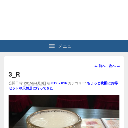
メニュー
画
← 前へ
次へ →
像
3_R
ナ
ビ
公開日時:
2015年4月8日
@
612 × 816
カテゴリー:
ちょっと晩酌にお得
セット＠天然居に行ってきた
ゲ
ー
シ
ョ
ン