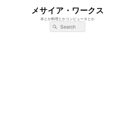
メサイア・ワークス
本とか料理とかコンピュータとか
検
検
索:
索