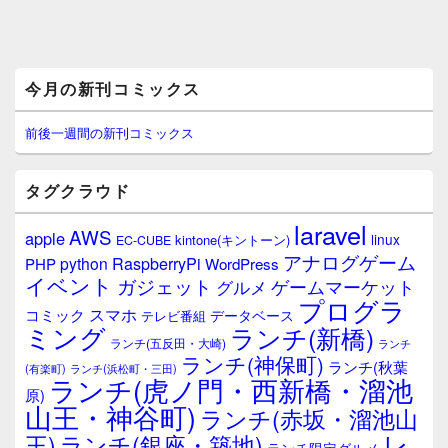
メ
今月の新刊コミックス
イ
ン
サ
前後一週間の新刊コミックス
イ
ド
バ
タグクラウド
ー
ウ
laravel
AWS
apple
ィ
linux
kintone(キントーン)
EC-CUBE
ジ
アナログゲーム
RaspberryPi
python
PHP
WordPress
ェ
イベント
ガジェット
ゲームマーケット
グルメ
ッ
プログラ
ト
スマホ
コミック
データベース
テレビ番組
エ
ミング
ランチ(新橋)
ランチ(五反田・大崎)
ランチ
リ
ランチ(神保町)
ア
ランチ(秋葉
(有楽町)
ランチ(浜松町・三田)
ランチ(虎ノ門・西新橋・溜池
原)
山王・神谷町)
ランチ(赤坂・溜池山
レ
王)
ランチ(銀座・築地)