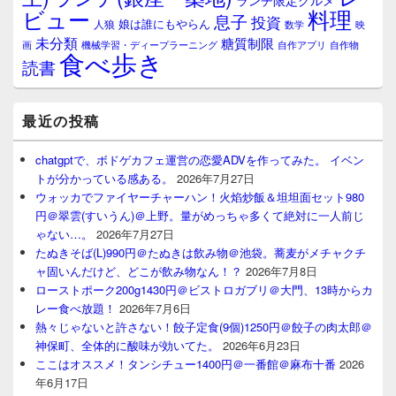
ランチ限定グルメ
料理
ビュー
息子
投資
娘は誰にもやらん
人狼
数学
映
未分類
糖質制限
画
自作アプリ
自作物
機械学習・ディープラーニング
食べ歩き
読書
最近の投稿
chatgptで、ボドゲカフェ運営の恋愛ADVを作ってみた。 イベン
トが分かっている感ある。
2026年7月27日
ウォッカでファイヤーチャーハン！火焰炒飯＆坦坦面セット980
円＠翠雲(すいうん)＠上野。量がめっちゃ多くて絶対に一人前じ
ゃない…。
2026年7月27日
たぬきそば(L)990円＠たぬきは飲み物＠池袋。蕎麦がメチャクチ
ャ固いんだけど、どこが飲み物なん！？
2026年7月8日
ローストポーク200g1430円＠ビストロガブリ＠大門、13時からカ
レー食べ放題！
2026年7月6日
熱々じゃないと許さない！餃子定食(9個)1250円＠餃子の肉太郎＠
神保町、全体的に酸味が効いてた。
2026年6月23日
ここはオススメ！タンシチュー1400円＠一番館＠麻布十番
2026
年6月17日