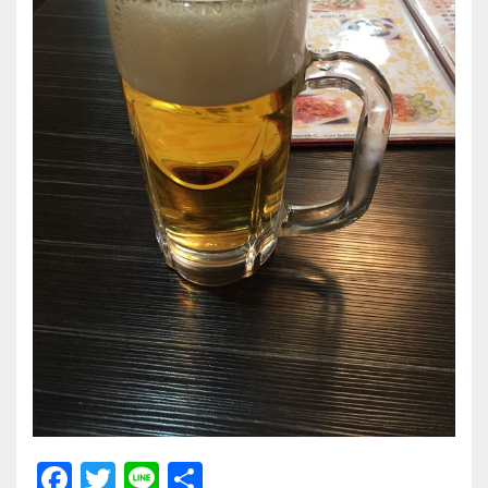
F
T
Li
共