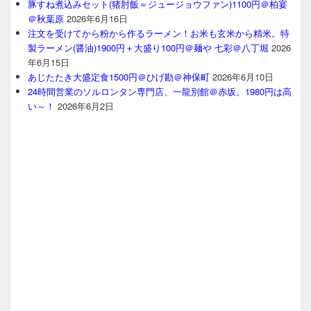
豚すね煮込みセット(猪肘飯＝ジュージョウファン)1100円＠柏宴
＠秋葉原
2026年6月16日
注文を受けてから粉から作るラーメン！お米も玄米から精米。特
製ラーメン(醤油)1900円＋大盛り100円＠麺や 七彩＠八丁堀
2026
年6月15日
あじたたき大盛定食1500円＠ひげ勘＠神保町
2026年6月10日
24時間営業のソルロンタン専門店、一龍別館＠赤坂。1980円は高
い～！
2026年6月2日