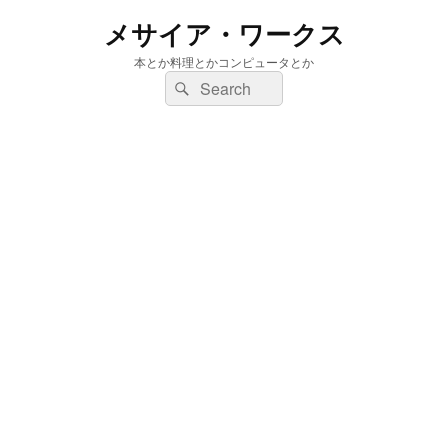
メサイア・ワークス
本とか料理とかコンピュータとか
検
検
索:
索