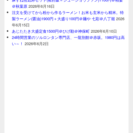
＠秋葉原
2026年6月16日
注文を受けてから粉から作るラーメン！お米も玄米から精米。特
製ラーメン(醤油)1900円＋大盛り100円＠麺や 七彩＠八丁堀
2026
年6月15日
あじたたき大盛定食1500円＠ひげ勘＠神保町
2026年6月10日
24時間営業のソルロンタン専門店、一龍別館＠赤坂。1980円は高
い～！
2026年6月2日