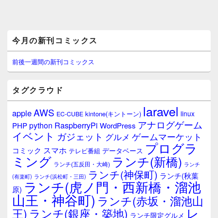
メ
今月の新刊コミックス
イ
ン
サ
前後一週間の新刊コミックス
イ
ド
バ
タグクラウド
ー
ウ
laravel
AWS
apple
ィ
linux
kintone(キントーン)
EC-CUBE
ジ
アナログゲーム
RaspberryPi
python
PHP
WordPress
ェ
イベント
ガジェット
ゲームマーケット
グルメ
ッ
プログラ
ト
スマホ
コミック
データベース
テレビ番組
エ
ミング
ランチ(新橋)
ランチ(五反田・大崎)
ランチ
リ
ランチ(神保町)
ア
ランチ(秋葉
(有楽町)
ランチ(浜松町・三田)
ランチ(虎ノ門・西新橋・溜池
原)
山王・神谷町)
ランチ(赤坂・溜池山
レ
王)
ランチ(銀座・築地)
ランチ限定グルメ