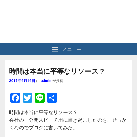
メニュー
時間は本当に平等なリソース？
2015年4月14日
に
admin
が投稿
F
T
Li
共
a
wi
n
有
時間は本当に平等なリソース？
c
tt
e
会社の一分間スピーチ用に書き起こしたのを、せっか
e
er
くなのでブログに書いてみた。
b