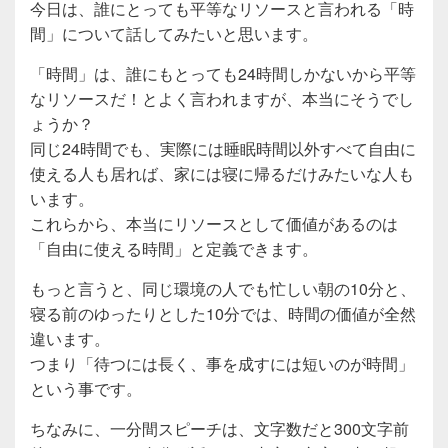
今日は、誰にとっても平等なリソースと言われる「時
o
間」について話してみたいと思います。
o
「時間」は、誰にもとっても24時間しかないから平等
k
なリソースだ！とよく言われますが、本当にそうでし
ょうか？
同じ24時間でも、実際には睡眠時間以外すべて自由に
使える人も居れば、家には寝に帰るだけみたいな人も
います。
これらから、本当にリソースとして価値があるのは
「自由に使える時間」と定義できます。
もっと言うと、同じ環境の人でも忙しい朝の10分と、
寝る前のゆったりとした10分では、時間の価値が全然
違います。
つまり「待つには長く、事を成すには短いのが時間」
という事です。
ちなみに、一分間スピーチは、文字数だと300文字前