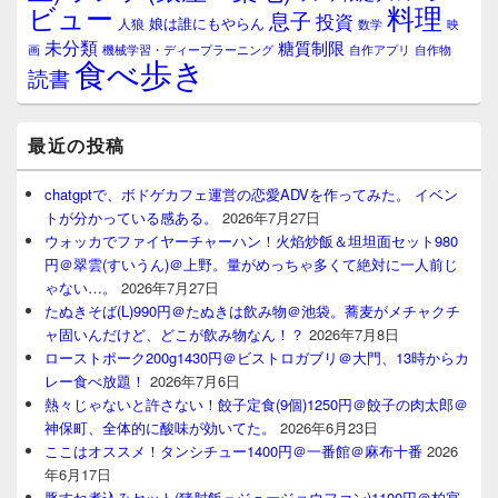
料理
ビュー
息子
投資
娘は誰にもやらん
人狼
数学
映
未分類
糖質制限
画
自作アプリ
自作物
機械学習・ディープラーニング
食べ歩き
読書
最近の投稿
chatgptで、ボドゲカフェ運営の恋愛ADVを作ってみた。 イベン
トが分かっている感ある。
2026年7月27日
ウォッカでファイヤーチャーハン！火焰炒飯＆坦坦面セット980
円＠翠雲(すいうん)＠上野。量がめっちゃ多くて絶対に一人前じ
ゃない…。
2026年7月27日
たぬきそば(L)990円＠たぬきは飲み物＠池袋。蕎麦がメチャクチ
ャ固いんだけど、どこが飲み物なん！？
2026年7月8日
ローストポーク200g1430円＠ビストロガブリ＠大門、13時からカ
レー食べ放題！
2026年7月6日
熱々じゃないと許さない！餃子定食(9個)1250円＠餃子の肉太郎＠
神保町、全体的に酸味が効いてた。
2026年6月23日
ここはオススメ！タンシチュー1400円＠一番館＠麻布十番
2026
年6月17日
豚すね煮込みセット(猪肘飯＝ジュージョウファン)1100円＠柏宴