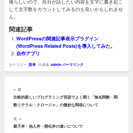
後らしいので、自分が話したい内容を文字に書き起こ
して文字数をカウントしてみるのも良いかもしれませ
ん。
関連記事
WordPressの関連記事表示プラグイン
(WordPress Related Posts)を導入してみた。
自作アプリ
カテゴリー:
思考
作成者:
admin
パーマリンク
投
稿
前
←
前
ナ
比較的新しいプログラミング言語でよく聞く「無名関数・関
の
ビ
数リテラル・クロージャ」の微妙な関係について
投
ゲ
稿:
ー
次
次
→
シ
親子丼・他人丼・開化丼の違いについて
の
ョ