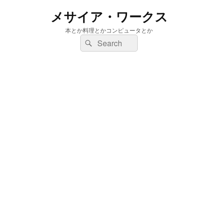
メサイア・ワークス
本とか料理とかコンピュータとか
検
検
索:
索