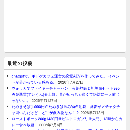
最近の投稿
chatgptで、ボドゲカフェ運営の恋愛ADVを作ってみた。 イベン
トが分かっている感ある。
2026年7月27日
ウォッカでファイヤーチャーハン！火焰炒飯＆坦坦面セット980
円＠翠雲(すいうん)＠上野。量がめっちゃ多くて絶対に一人前じ
ゃない…。
2026年7月27日
たぬきそば(L)990円＠たぬきは飲み物＠池袋。蕎麦がメチャクチ
ャ固いんだけど、どこが飲み物なん！？
2026年7月8日
ローストポーク200g1430円＠ビストロガブリ＠大門、13時からカ
レー食べ放題！
2026年7月6日