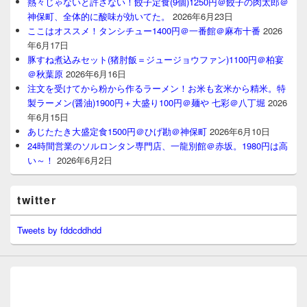
熱々じゃないと許さない！餃子定食(9個)1250円＠餃子の肉太郎＠
神保町、全体的に酸味が効いてた。
2026年6月23日
ここはオススメ！タンシチュー1400円＠一番館＠麻布十番
2026
年6月17日
豚すね煮込みセット(猪肘飯＝ジュージョウファン)1100円＠柏宴
＠秋葉原
2026年6月16日
注文を受けてから粉から作るラーメン！お米も玄米から精米。特
製ラーメン(醤油)1900円＋大盛り100円＠麺や 七彩＠八丁堀
2026
年6月15日
あじたたき大盛定食1500円＠ひげ勘＠神保町
2026年6月10日
24時間営業のソルロンタン専門店、一龍別館＠赤坂。1980円は高
い～！
2026年6月2日
twitter
Tweets by fddcddhdd