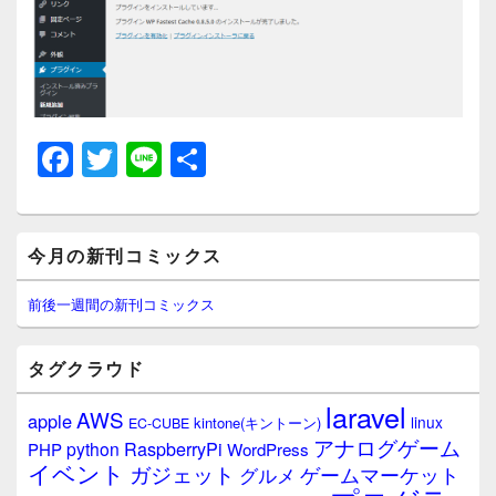
F
T
Li
共
a
wi
n
有
c
tt
e
メ
e
er
今月の新刊コミックス
イ
ン
b
サ
前後一週間の新刊コミックス
イ
o
ド
o
バ
タグクラウド
ー
k
ウ
laravel
AWS
apple
ィ
linux
kintone(キントーン)
EC-CUBE
ジ
アナログゲーム
RaspberryPi
python
PHP
WordPress
ェ
イベント
ガジェット
ゲームマーケット
グルメ
ッ