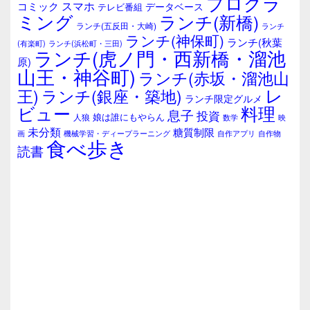
プログラ
ト
スマホ
コミック
データベース
テレビ番組
エ
ミング
ランチ(新橋)
ランチ(五反田・大崎)
ランチ
リ
ランチ(神保町)
ア
ランチ(秋葉
(有楽町)
ランチ(浜松町・三田)
ランチ(虎ノ門・西新橋・溜池
原)
山王・神谷町)
ランチ(赤坂・溜池山
レ
王)
ランチ(銀座・築地)
ランチ限定グルメ
料理
ビュー
息子
投資
娘は誰にもやらん
人狼
数学
映
未分類
糖質制限
画
自作アプリ
自作物
機械学習・ディープラーニング
食べ歩き
読書