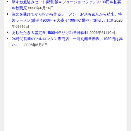
豚すね煮込みセット(猪肘飯＝ジュージョウファン)1100円＠柏宴
＠秋葉原
2026年6月16日
注文を受けてから粉から作るラーメン！お米も玄米から精米。特
製ラーメン(醤油)1900円＋大盛り100円＠麺や 七彩＠八丁堀
2026
年6月15日
あじたたき大盛定食1500円＠ひげ勘＠神保町
2026年6月10日
24時間営業のソルロンタン専門店、一龍別館＠赤坂。1980円は高
い～！
2026年6月2日