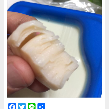
F
T
Li
共