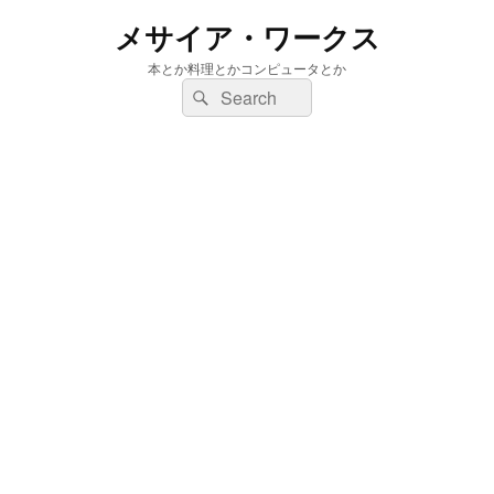
メサイア・ワークス
本とか料理とかコンピュータとか
検
検
索:
索