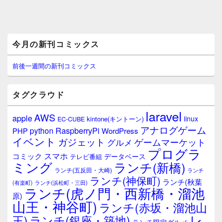
メ
今月の新刊コミックス
イ
ン
サ
前後一週間の新刊コミックス
イ
ド
バ
タグクラウド
ー
ウ
laravel
AWS
apple
ィ
linux
kintone(キントーン)
EC-CUBE
ジ
アナログゲーム
RaspberryPi
python
PHP
WordPress
ェ
イベント
ガジェット
ゲームマーケット
グルメ
ッ
プログラ
ト
スマホ
コミック
データベース
テレビ番組
エ
ミング
ランチ(新橋)
ランチ(五反田・大崎)
ランチ
リ
ランチ(神保町)
ア
ランチ(秋葉
(有楽町)
ランチ(浜松町・三田)
ランチ(虎ノ門・西新橋・溜池
原)
山王・神谷町)
ランチ(赤坂・溜池山
レ
王)
ランチ(銀座・築地)