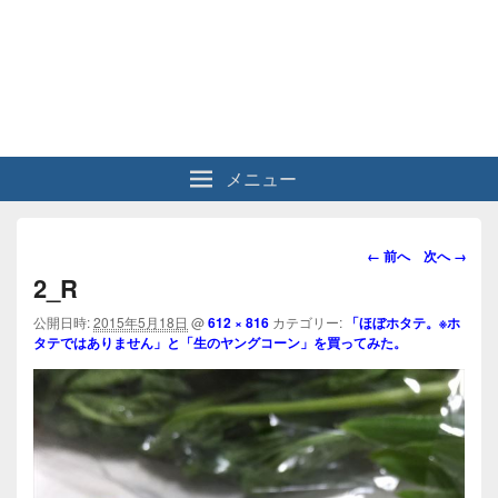
メニュー
画
← 前へ
次へ →
像
2_R
ナ
ビ
公開日時:
2015年5月18日
@
612 × 816
カテゴリー:
「ほぼホタテ。※ホ
タテではありません」と「生のヤングコーン」を買ってみた。
ゲ
ー
シ
ョ
ン