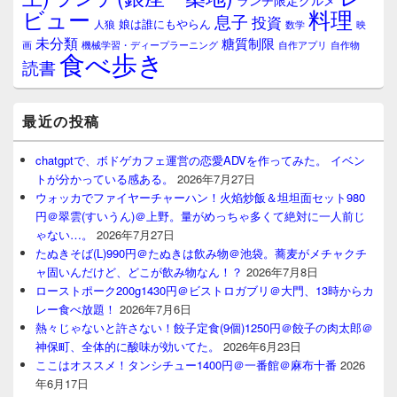
ランチ限定グルメ
料理
ビュー
息子
投資
娘は誰にもやらん
人狼
数学
映
未分類
糖質制限
画
自作アプリ
自作物
機械学習・ディープラーニング
食べ歩き
読書
最近の投稿
chatgptで、ボドゲカフェ運営の恋愛ADVを作ってみた。 イベン
トが分かっている感ある。
2026年7月27日
ウォッカでファイヤーチャーハン！火焰炒飯＆坦坦面セット980
円＠翠雲(すいうん)＠上野。量がめっちゃ多くて絶対に一人前じ
ゃない…。
2026年7月27日
たぬきそば(L)990円＠たぬきは飲み物＠池袋。蕎麦がメチャクチ
ャ固いんだけど、どこが飲み物なん！？
2026年7月8日
ローストポーク200g1430円＠ビストロガブリ＠大門、13時からカ
レー食べ放題！
2026年7月6日
熱々じゃないと許さない！餃子定食(9個)1250円＠餃子の肉太郎＠
神保町、全体的に酸味が効いてた。
2026年6月23日
ここはオススメ！タンシチュー1400円＠一番館＠麻布十番
2026
年6月17日