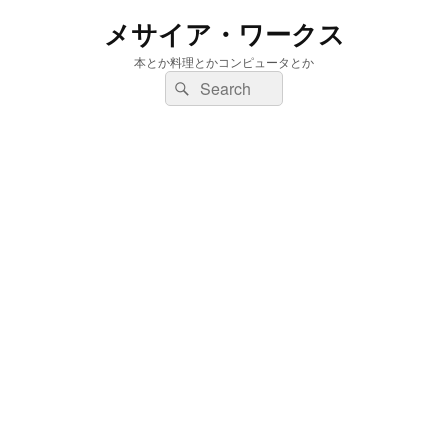
メサイア・ワークス
本とか料理とかコンピュータとか
検
検
索:
索