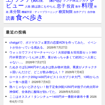
ランチ限定グルメ
料理
ビュー
息子
投資
娘は誰にもやらん
人狼
数学
映
未分類
糖質制限
画
自作アプリ
自作物
機械学習・ディープラーニング
食べ歩き
読書
最近の投稿
chatgptで、ボドゲカフェ運営の恋愛ADVを作ってみた。 イベン
トが分かっている感ある。
2026年7月27日
ウォッカでファイヤーチャーハン！火焰炒飯＆坦坦面セット980
円＠翠雲(すいうん)＠上野。量がめっちゃ多くて絶対に一人前じ
ゃない…。
2026年7月27日
たぬきそば(L)990円＠たぬきは飲み物＠池袋。蕎麦がメチャクチ
ャ固いんだけど、どこが飲み物なん！？
2026年7月8日
ローストポーク200g1430円＠ビストロガブリ＠大門、13時からカ
レー食べ放題！
2026年7月6日
熱々じゃないと許さない！餃子定食(9個)1250円＠餃子の肉太郎＠
神保町、全体的に酸味が効いてた。
2026年6月23日
ここはオススメ！タンシチュー1400円＠一番館＠麻布十番
2026
年6月17日