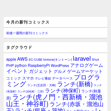
メ
今月の新刊コミックス
イ
ン
サ
前後一週間の新刊コミックス
イ
ド
バ
タグクラウド
ー
ウ
laravel
AWS
apple
ィ
linux
kintone(キントーン)
EC-CUBE
ジ
アナログゲーム
RaspberryPi
python
PHP
WordPress
ェ
イベント
ガジェット
ゲームマーケット
グルメ
ッ
プログラ
ト
スマホ
コミック
データベース
テレビ番組
エ
ミング
ランチ(新橋)
ランチ(五反田・大崎)
ランチ
リ
ランチ(神保町)
ア
ランチ(秋葉
(有楽町)
ランチ(浜松町・三田)
ランチ(虎ノ門・西新橋・溜池
原)
山王・神谷町)
ランチ(赤坂・溜池山
レ
王)
ランチ(銀座・築地)