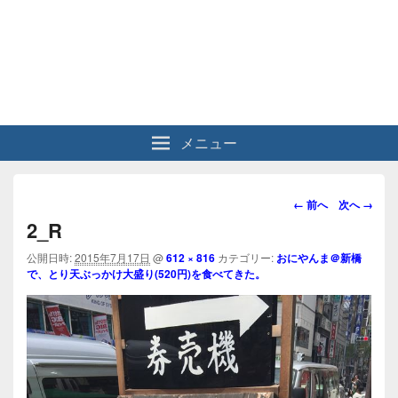
メニュー
画
← 前へ
次へ →
像
2_R
ナ
ビ
公開日時:
2015年7月17日
@
612 × 816
カテゴリー:
おにやんま＠新橋
で、とり天ぶっかけ大盛り(520円)を食べてきた。
ゲ
ー
シ
ョ
ン