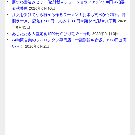
豚すね煮込みセット(猪肘飯＝ジュージョウファン)1100円＠柏宴
＠秋葉原
2026年6月16日
注文を受けてから粉から作るラーメン！お米も玄米から精米。特
製ラーメン(醤油)1900円＋大盛り100円＠麺や 七彩＠八丁堀
2026
年6月15日
あじたたき大盛定食1500円＠ひげ勘＠神保町
2026年6月10日
24時間営業のソルロンタン専門店、一龍別館＠赤坂。1980円は高
い～！
2026年6月2日