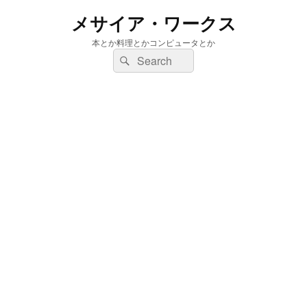
メサイア・ワークス
本とか料理とかコンピュータとか
検
検
索:
索