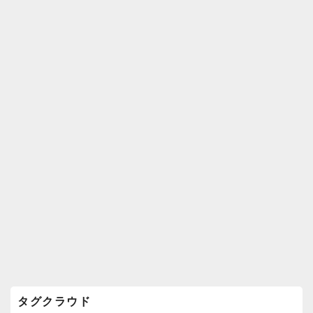
k
ウ
ィ
ジ
ェ
ッ
ト
エ
リ
ア
タグクラウド