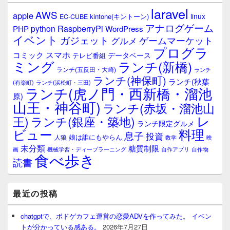
laravel
AWS
apple
linux
kintone(キントーン)
EC-CUBE
アナログゲーム
RaspberryPi
python
PHP
WordPress
イベント
ガジェット
ゲームマーケット
グルメ
プログラ
スマホ
コミック
データベース
テレビ番組
ミング
ランチ(新橋)
ランチ(五反田・大崎)
ランチ
ランチ(神保町)
ランチ(秋葉
(有楽町)
ランチ(浜松町・三田)
ランチ(虎ノ門・西新橋・溜池
原)
山王・神谷町)
ランチ(赤坂・溜池山
レ
王)
ランチ(銀座・築地)
ランチ限定グルメ
料理
ビュー
息子
投資
娘は誰にもやらん
人狼
数学
映
未分類
糖質制限
画
自作アプリ
自作物
機械学習・ディープラーニング
食べ歩き
読書
最近の投稿
chatgptで、ボドゲカフェ運営の恋愛ADVを作ってみた。 イベン
トが分かっている感ある。
2026年7月27日