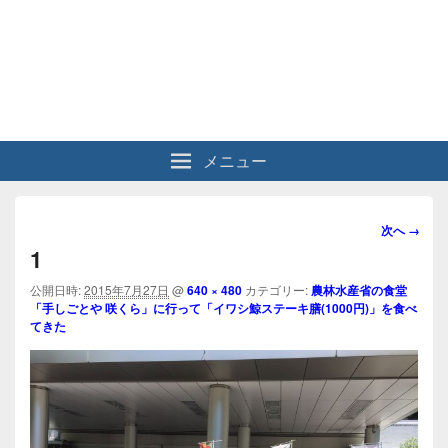
メニュー
画
次へ →
像
1
ナ
ビ
公開日時:
2015年7月27日
@
640 × 480
カテゴリー:
農林水産省の食堂
「手しごとや 咲くら」に行って「イワシ鯨ステーキ膳(1000円)」を食べ
ゲ
てきた
ー
シ
ョ
ン