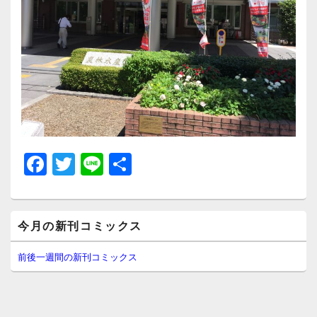
F
T
Li
共
a
wi
n
有
c
tt
e
メ
e
er
今月の新刊コミックス
イ
ン
b
サ
前後一週間の新刊コミックス
イ
o
ド
o
バ
ー