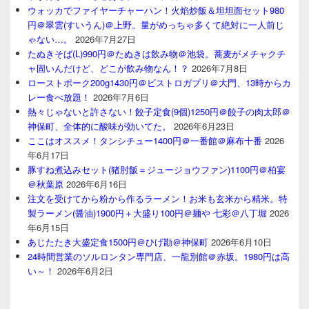
ウォッカでファイヤーチャーハン！火焰炒飯＆坦坦面セット980
円＠翠雲(すいうん)＠上野。量がめっちゃ多くて絶対に一人前じ
ゃない…。
2026年7月27日
たぬきそば(L)990円＠たぬきは飲み物＠池袋。蕎麦がメチャクチ
ャ固いんだけど、どこが飲み物なん！？
2026年7月8日
ローストポーク200g1430円＠ビストロガブリ＠大門、13時からカ
レー食べ放題！
2026年7月6日
熱々じゃないと許さない！餃子定食(9個)1250円＠餃子の肉太郎＠
神保町、全体的に酸味が効いてた。
2026年6月23日
ここはオススメ！タンシチュー1400円＠一番館＠麻布十番
2026
年6月17日
豚すね煮込みセット(猪肘飯＝ジュージョウファン)1100円＠柏宴
＠秋葉原
2026年6月16日
注文を受けてから粉から作るラーメン！お米も玄米から精米。特
製ラーメン(醤油)1900円＋大盛り100円＠麺や 七彩＠八丁堀
2026
年6月15日
あじたたき大盛定食1500円＠ひげ勘＠神保町
2026年6月10日
24時間営業のソルロンタン専門店、一龍別館＠赤坂。1980円は高
い～！
2026年6月2日