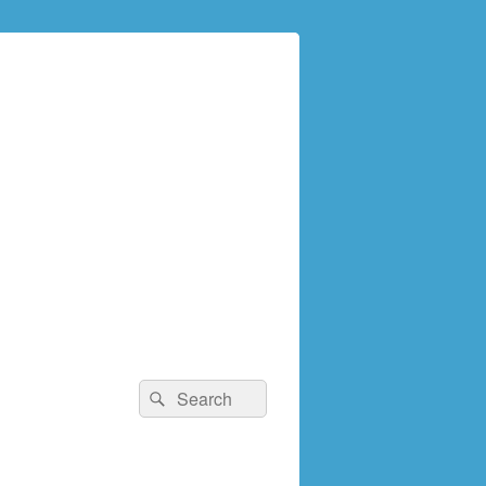
検
検
索:
索