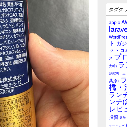
バ
ー
タグク
ウ
ィ
A
apple
ジ
larave
ェ
ッ
WordPre
ト
ト
ガジ
エ
ット
リ
コ
プ
ア
ス
ラ
大崎)
(浜松町・三
葉原)
橋・
ランチ
ンチ(
レビ
投資
数学
ラーニング