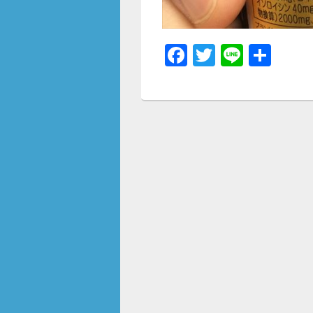
F
T
Li
共
a
wi
n
有
c
tt
e
e
er
b
o
o
k