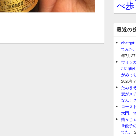
べ歩
最近の
chat
てみた
年7月2
ウォッ
坦坦面セ
がめっ
2026年
たぬきそ
麦がメ
なん！
ロースト
大門、1
熱々じゃ
＠餃子
てた。