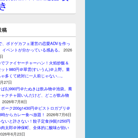
き
投稿
gptで、ボドゲカフェ運営の恋愛ADVを作っ
。 イベントが分かっている感ある。
2026
7日
カでファイヤーチャーハン！火焰炒飯＆
ット980円＠翠雲(すいうん)＠上野。量
ちゃ多くて絶対に一人前じゃない…。
7月27日
ば(L)990円＠たぬきは飲み物＠池袋。蕎
チャクチャ固いんだけど、どこが飲み物
？
2026年7月8日
ポーク200g1430円＠ビストロガブリ＠
3時からカレー食べ放題！
2026年7月6日
ないと許さない！餃子定食(9個)1250円
の肉太郎＠神保町、全体的に酸味が効い
2026年6月23日