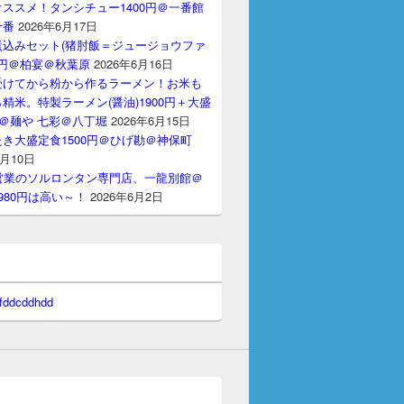
ススメ！タンシチュー1400円＠一番館
十番
2026年6月17日
煮込みセット(猪肘飯＝ジュージョウファ
00円＠柏宴＠秋葉原
2026年6月16日
受けてから粉から作るラーメン！お米も
精米。特製ラーメン(醤油)1900円＋大盛
円＠麺や 七彩＠八丁堀
2026年6月15日
き大盛定食1500円＠ひげ勘＠神保町
6月10日
間営業のソルロンタン専門店、一龍別館＠
980円は高い～！
2026年6月2日
 fddcddhdd