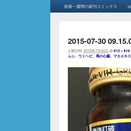
メ
前後一週間の新刊コミックス
y
イ
ン
メ
ニ
ュ
2015-07-30 09.15
ー
公開日時:
2015年7月30日
@
612 × 816
ムシ、ウミヘビ、馬の心臓、マカエキス