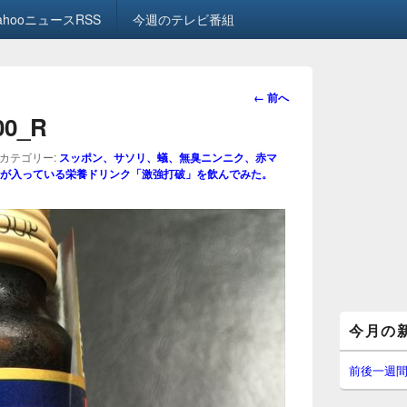
ahooニュースRSS
今週のテレビ番組
画
← 前へ
像
.00_R
ナ
ビ
カテゴリー:
スッポン、サソリ、蟻、無臭ニンニク、赤マ
ゲ
が入っている栄養ドリンク「激強打破」を飲んでみた。
ー
シ
ョ
ン
メ
今月の
イ
ン
サ
前後一週
イ
ド