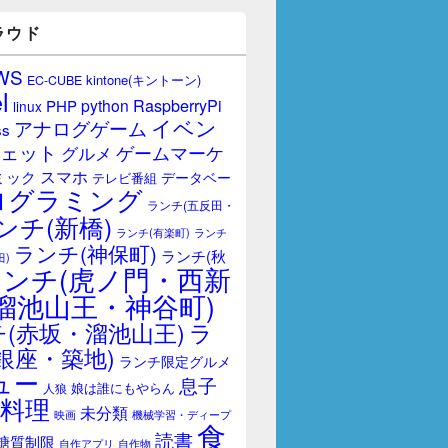
ラウド
WS
kintone(キントーン)
EC-CUBE
l
RaspberryPi
python
PHP
linux
イベン
アナログゲーム
ss
ェット
ゲームマーケ
グルメ
スマホ
ミック
データベー
テレビ番組
ログラミング
ランチ(五反田・
ンチ(新橋)
ランチ(有楽町)
ランチ
ランチ(神保町)
ランチ(秋
田)
ランチ(虎ノ門・西新
溜池山王・神谷町)
(赤坂・溜池山王)
ラ
銀座・築地)
ランチ限定グルメ
ュー
息子
娘は誰にもやらん
人狼
料理
未分類
映画
機械学習・ディープ
食
読書
糖質制限
自作アプリ
自作物