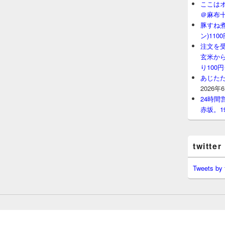
ここはオ
＠麻布
豚すね
ン)11
注文を
玄米から
り100
あじたた
2026年
24時
赤坂。1
twitter
Tweets by