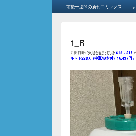
メ
前後一週間の新刊コミックス
y
イ
ン
メ
ニ
ュ
1_R
ー
公開日時:
2015年8月4日
@
612 × 816
キット22DX（中瓶48本付）16,437