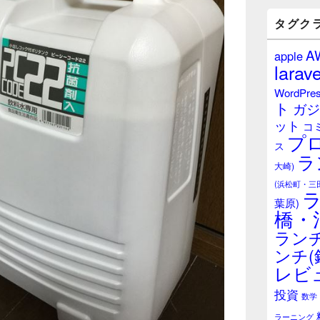
バ
ー
タグク
ウ
ィ
A
apple
ジ
larave
ェ
ッ
WordPre
ト
ト
ガジ
エ
ット
リ
コ
プ
ア
ス
ラ
大崎)
(浜松町・三
葉原)
橋・
ランチ
ンチ(
レビ
投資
数学
ラーニング