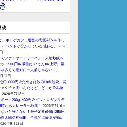
き
投稿
gptで、ボドゲカフェ運営の恋愛ADVを作っ
。 イベントが分かっている感ある。
2026
7日
カでファイヤーチャーハン！火焰炒飯＆
ット980円＠翠雲(すいうん)＠上野。量
ちゃ多くて絶対に一人前じゃない…。
7月27日
ば(L)990円＠たぬきは飲み物＠池袋。蕎
チャクチャ固いんだけど、どこが飲み物
？
2026年7月8日
ポーク200g1430円＠ビストロガブリ＠
3時からカレー食べ放題！
2026年7月6日
ないと許さない！餃子定食(9個)1250円
の肉太郎＠神保町、全体的に酸味が効い
2026年6月23日