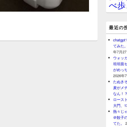
べ歩
最近の
chat
てみた
年7月2
ウォッ
坦坦面セ
がめっ
2026年
たぬきそ
麦がメ
なん！
ロースト
大門、1
熱々じゃ
＠餃子
てた。