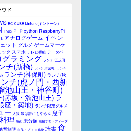
ラウド
WS
kintone(キントーン)
EC-CUBE
l
RaspberryPi
python
PHP
linux
イベン
アナログゲーム
ss
ェット
ゲームマーケ
グルメ
スマホ
ミック
データベー
テレビ番組
ログラミング
ランチ(五反田・
ンチ(新橋)
ランチ(有楽町)
ランチ
ランチ(神保町)
ランチ(秋
田)
ランチ(虎ノ門・西新
溜池山王・神谷町)
(赤坂・溜池山王)
ラ
銀座・築地)
ランチ限定グルメ
ュー
息子
娘は誰にもやらん
人狼
料理
未分類
映画
機械学習・ディープ
食
読書
糖質制限
自作アプリ
自作物