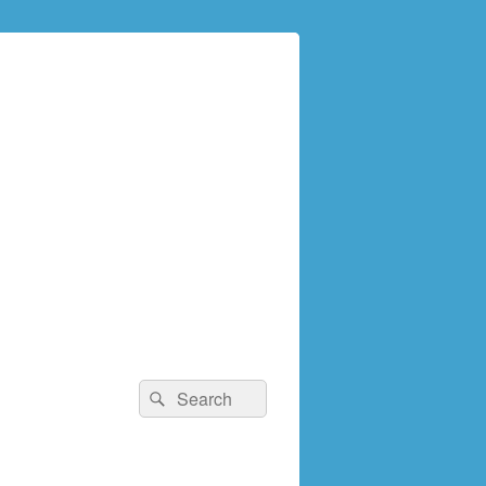
検
検
索:
索