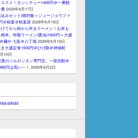
ススメ！タンシチュー1400円＠一番館
十番
2026年6月17日
煮込みセット(猪肘飯＝ジュージョウファ
00円＠柏宴＠秋葉原
2026年6月16日
受けてから粉から作るラーメン！お米も
精米。特製ラーメン(醤油)1900円＋大盛
円＠麺や 七彩＠八丁堀
2026年6月15日
き大盛定食1500円＠ひげ勘＠神保町
6月10日
間営業のソルロンタン専門店、一龍別館＠
980円は高い～！
2026年6月2日
 fddcddhdd