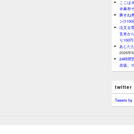
ここはオ
＠麻布
豚すね
ン)11
注文を
玄米から
り100
あじたた
2026年
24時
赤坂。1
twitter
Tweets by