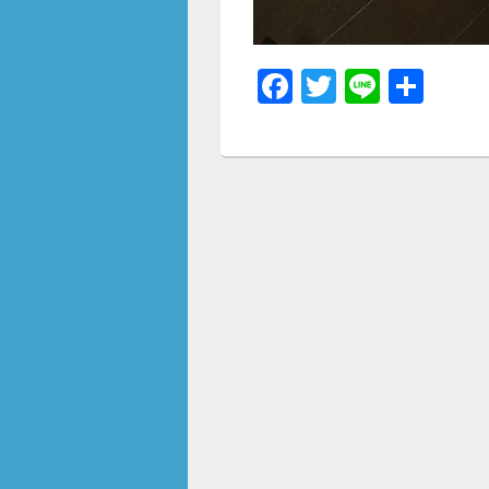
F
T
Li
共
a
wi
n
有
c
tt
e
e
er
b
o
o
k