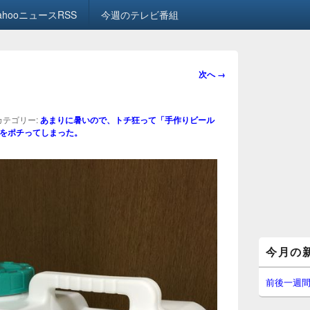
ahooニュースRSS
今週のテレビ番組
画
次へ →
像
ナ
ビ
カテゴリー:
あまりに暑いので、トチ狂って「手作りビール
ゲ
円」をポチってしまった。
ー
シ
ョ
ン
メ
今月の
イ
ン
サ
前後一週
イ
ド