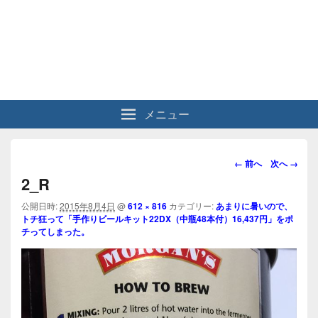
メニュー
画
← 前へ
次へ →
像
2_R
ナ
ビ
公開日時:
2015年8月4日
@
612 × 816
カテゴリー:
あまりに暑いので、
トチ狂って「手作りビールキット22DX（中瓶48本付）16,437円」をポ
ゲ
チってしまった。
ー
シ
ョ
ン