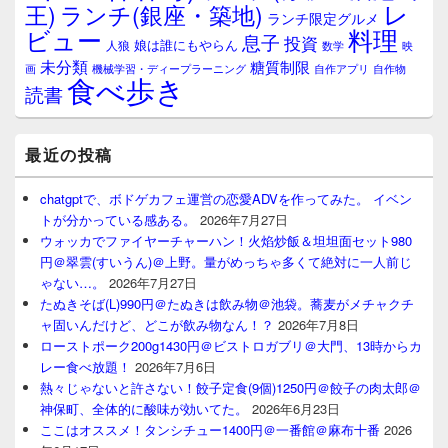
レ
王)
ランチ(銀座・築地)
ランチ限定グルメ
料理
ビュー
息子
投資
娘は誰にもやらん
人狼
数学
映
未分類
糖質制限
画
自作アプリ
自作物
機械学習・ディープラーニング
食べ歩き
読書
最近の投稿
chatgptで、ボドゲカフェ運営の恋愛ADVを作ってみた。 イベン
トが分かっている感ある。
2026年7月27日
ウォッカでファイヤーチャーハン！火焰炒飯＆坦坦面セット980
円＠翠雲(すいうん)＠上野。量がめっちゃ多くて絶対に一人前じ
ゃない…。
2026年7月27日
たぬきそば(L)990円＠たぬきは飲み物＠池袋。蕎麦がメチャクチ
ャ固いんだけど、どこが飲み物なん！？
2026年7月8日
ローストポーク200g1430円＠ビストロガブリ＠大門、13時からカ
レー食べ放題！
2026年7月6日
熱々じゃないと許さない！餃子定食(9個)1250円＠餃子の肉太郎＠
神保町、全体的に酸味が効いてた。
2026年6月23日
ここはオススメ！タンシチュー1400円＠一番館＠麻布十番
2026