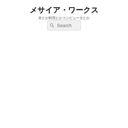
メサイア・ワークス
本とか料理とかコンピュータとか
検
検
索:
索