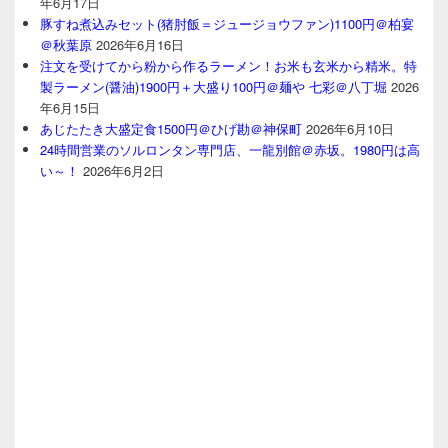
年6月17日
豚すね煮込みセット(猪肘飯＝ジュージョウファン)1100円＠柏宴
＠秋葉原
2026年6月16日
注文を受けてから粉から作るラーメン！お米も玄米から精米。特
製ラーメン(醤油)1900円＋大盛り100円＠麺や 七彩＠八丁堀
2026
年6月15日
あじたたき大盛定食1500円＠ひげ勘＠神保町
2026年6月10日
24時間営業のソルロンタン専門店、一龍別館＠赤坂。1980円は高
い～！
2026年6月2日