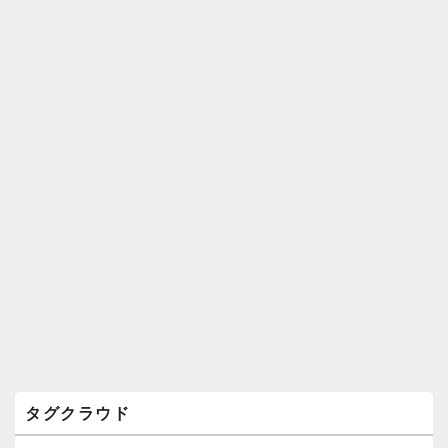
ィ
ジ
ェ
ッ
ト
エ
リ
ア
タグクラウド