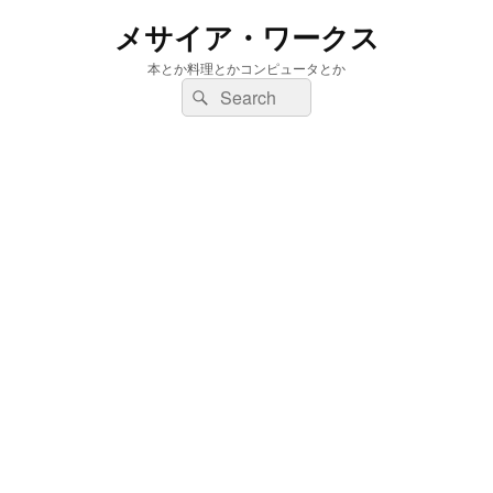
メサイア・ワークス
本とか料理とかコンピュータとか
検
検
索:
索