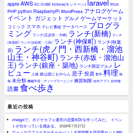
laravel
AWS
apple
linux
kintone(キントーン)
EC-CUBE
アナログゲーム
RaspberryPi
python
PHP
WordPress
イベント
ガジェット
ゲームマーケット
グルメ
プログラ
スマホ
コミック
データベース
テレビ番組
ミング
ランチ(新橋)
ランチ(五反田・大崎)
ランチ
ランチ(神保町)
ランチ(秋葉
(有楽町)
ランチ(浜松町・三田)
ランチ(虎ノ門・西新橋・溜池
原)
山王・神谷町)
ランチ(赤坂・溜池山
レ
王)
ランチ(銀座・築地)
ランチ限定グルメ
料理
ビュー
息子
投資
娘は誰にもやらん
人狼
数学
映
未分類
糖質制限
画
自作アプリ
自作物
機械学習・ディープラーニング
食べ歩き
読書
最近の投稿
chatgptで、ボドゲカフェ運営の恋愛ADVを作ってみた。 イベン
トが分かっている感ある。
2026年7月27日
ウォッカでファイヤーチャーハン！火焰炒飯＆坦坦面セット980