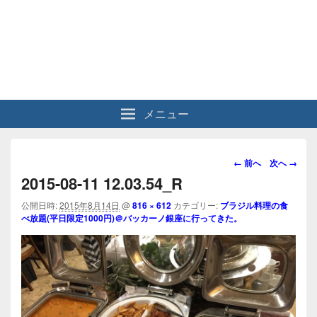
メニュー
画
← 前へ
次へ →
像
2015-08-11 12.03.54_R
ナ
ビ
公開日時:
2015年8月14日
@
816 × 612
カテゴリー:
ブラジル料理の食
べ放題(平日限定1000円)＠バッカーノ銀座に行ってきた。
ゲ
ー
シ
ョ
ン