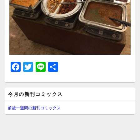
F
T
Li
共
a
wi
n
有
c
tt
e
メ
e
er
今月の新刊コミックス
イ
ン
b
サ
前後一週間の新刊コミックス
イ
o
ド
o
バ
ー
k
ウ