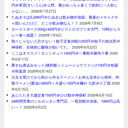
円＠翠雲(すいうん)＠上野。量がめっちゃ多くて絶対に一人前じ
ゃない…。
2026年7月27日
たぬきそば(L)990円＠たぬきは飲み物＠池袋。蕎麦がメチャクチ
ャ固いんだけど、どこが飲み物なん！？
2026年7月8日
ローストポーク200g1430円＠ビストロガブリ＠大門、13時からカ
レー食べ放題！
2026年7月6日
熱々じゃないと許さない！餃子定食(9個)1250円＠餃子の肉太郎＠
神保町、全体的に酸味が効いてた。
2026年6月23日
ここはオススメ！タンシチュー1400円＠一番館＠麻布十番
2026
年6月17日
豚すね煮込みセット(猪肘飯＝ジュージョウファン)1100円＠柏宴
＠秋葉原
2026年6月16日
注文を受けてから粉から作るラーメン！お米も玄米から精米。特
製ラーメン(醤油)1900円＋大盛り100円＠麺や 七彩＠八丁堀
2026
年6月15日
あじたたき大盛定食1500円＠ひげ勘＠神保町
2026年6月10日
24時間営業のソルロンタン専門店、一龍別館＠赤坂。1980円は高
い～！
2026年6月2日