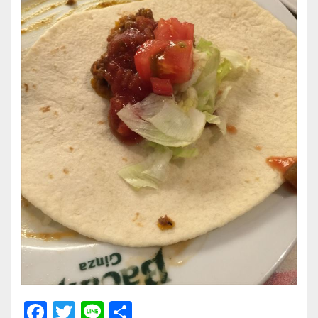
F
T
Li
共