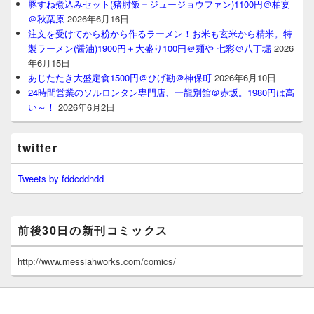
豚すね煮込みセット(猪肘飯＝ジュージョウファン)1100円＠柏宴
＠秋葉原
2026年6月16日
注文を受けてから粉から作るラーメン！お米も玄米から精米。特
製ラーメン(醤油)1900円＋大盛り100円＠麺や 七彩＠八丁堀
2026
年6月15日
あじたたき大盛定食1500円＠ひげ勘＠神保町
2026年6月10日
24時間営業のソルロンタン専門店、一龍別館＠赤坂。1980円は高
い～！
2026年6月2日
twitter
Tweets by fddcddhdd
前後30日の新刊コミックス
http://www.messiahworks.com/comics/