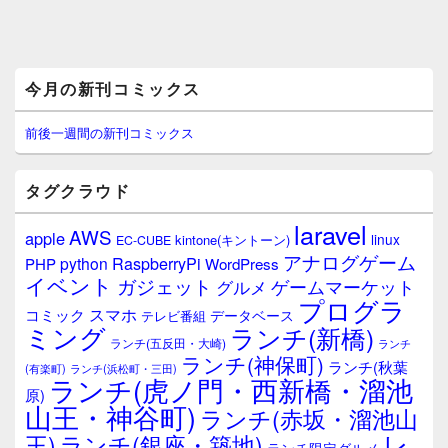
メ
今月の新刊コミックス
イ
ン
サ
前後一週間の新刊コミックス
イ
ド
バ
タグクラウド
ー
ウ
laravel
AWS
apple
ィ
linux
kintone(キントーン)
EC-CUBE
ジ
アナログゲーム
RaspberryPi
python
PHP
WordPress
ェ
イベント
ガジェット
ゲームマーケット
グルメ
ッ
プログラ
ト
スマホ
コミック
データベース
テレビ番組
エ
ミング
ランチ(新橋)
ランチ(五反田・大崎)
ランチ
リ
ランチ(神保町)
ア
ランチ(秋葉
(有楽町)
ランチ(浜松町・三田)
ランチ(虎ノ門・西新橋・溜池
原)
山王・神谷町)
ランチ(赤坂・溜池山
レ
王)
ランチ(銀座・築地)