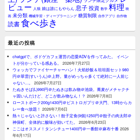
ランチ限定グルメ
料理
ビュー
息子
投資
娘は誰にもやらん
人狼
数学
映
未分類
糖質制限
画
自作アプリ
自作物
機械学習・ディープラーニング
食べ歩き
読書
最近の投稿
chatgptで、ボドゲカフェ運営の恋愛ADVを作ってみた。 イベン
トが分かっている感ある。
2026年7月27日
ウォッカでファイヤーチャーハン！火焰炒飯＆坦坦面セット980
円＠翠雲(すいうん)＠上野。量がめっちゃ多くて絶対に一人前じ
ゃない…。
2026年7月27日
たぬきそば(L)990円＠たぬきは飲み物＠池袋。蕎麦がメチャクチ
ャ固いんだけど、どこが飲み物なん！？
2026年7月8日
ローストポーク200g1430円＠ビストロガブリ＠大門、13時からカ
レー食べ放題！
2026年7月6日
熱々じゃないと許さない！餃子定食(9個)1250円＠餃子の肉太郎＠
神保町、全体的に酸味が効いてた。
2026年6月23日
ここはオススメ！タンシチュー1400円＠一番館＠麻布十番
2026
年6月17日