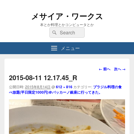
メサイア・ワークス
本とか料理とかコンピュータとか
検
検
索:
索
メニュー
画
← 前へ
次へ →
像
2015-08-11 12.17.45_R
ナ
ビ
公開日時:
2015年8月14日
@
612 × 816
カテゴリー:
ブラジル料理の食
べ放題(平日限定1000円)＠バッカーノ銀座に行ってきた。
ゲ
ー
シ
ョ
ン