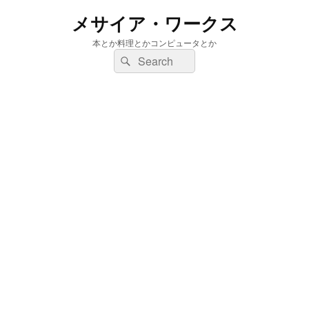
メサイア・ワークス
本とか料理とかコンピュータとか
検
検
索:
索