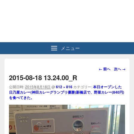
メニュー
画
← 前へ
次へ →
像
2015-08-18 13.24.00_R
ナ
ビ
公開日時:
2015年8月18日
@
612 × 816
カテゴリー:
本日オープンした
日乃屋カレー(神田カレーグランプリ優勝)新橋店で、野菜カレー(840円)
ゲ
を食べてきた。
ー
シ
ョ
ン