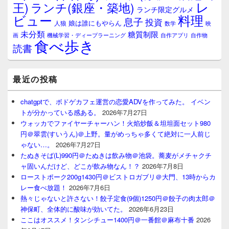
レ
王)
ランチ(銀座・築地)
ランチ限定グルメ
料理
ビュー
息子
投資
娘は誰にもやらん
人狼
数学
映
未分類
糖質制限
画
自作アプリ
自作物
機械学習・ディープラーニング
食べ歩き
読書
最近の投稿
chatgptで、ボドゲカフェ運営の恋愛ADVを作ってみた。 イベン
トが分かっている感ある。
2026年7月27日
ウォッカでファイヤーチャーハン！火焰炒飯＆坦坦面セット980
円＠翠雲(すいうん)＠上野。量がめっちゃ多くて絶対に一人前じ
ゃない…。
2026年7月27日
たぬきそば(L)990円＠たぬきは飲み物＠池袋。蕎麦がメチャクチ
ャ固いんだけど、どこが飲み物なん！？
2026年7月8日
ローストポーク200g1430円＠ビストロガブリ＠大門、13時からカ
レー食べ放題！
2026年7月6日
熱々じゃないと許さない！餃子定食(9個)1250円＠餃子の肉太郎＠
神保町、全体的に酸味が効いてた。
2026年6月23日
ここはオススメ！タンシチュー1400円＠一番館＠麻布十番
2026