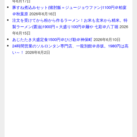
年6月17日
豚すね煮込みセット(猪肘飯＝ジュージョウファン)1100円＠柏宴
＠秋葉原
2026年6月16日
注文を受けてから粉から作るラーメン！お米も玄米から精米。特
製ラーメン(醤油)1900円＋大盛り100円＠麺や 七彩＠八丁堀
2026
年6月15日
あじたたき大盛定食1500円＠ひげ勘＠神保町
2026年6月10日
24時間営業のソルロンタン専門店、一龍別館＠赤坂。1980円は高
い～！
2026年6月2日