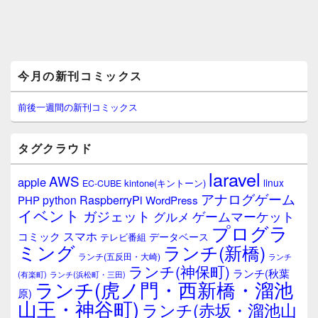
メ
今月の新刊コミックス
イ
ン
サ
前後一週間の新刊コミックス
イ
ド
バ
タグクラウド
ー
ウ
laravel
AWS
apple
ィ
linux
kintone(キントーン)
EC-CUBE
ジ
アナログゲーム
RaspberryPi
python
PHP
WordPress
ェ
イベント
ガジェット
ゲームマーケット
グルメ
ッ
プログラ
ト
スマホ
コミック
データベース
テレビ番組
エ
ミング
ランチ(新橋)
ランチ(五反田・大崎)
ランチ
リ
ランチ(神保町)
ア
ランチ(秋葉
(有楽町)
ランチ(浜松町・三田)
ランチ(虎ノ門・西新橋・溜池
原)
山王・神谷町)
ランチ(赤坂・溜池山