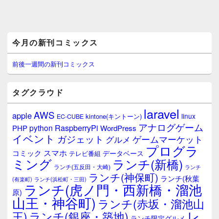
メ
今月の新刊コミックス
イ
ン
サ
前後一週間の新刊コミックス
イ
ド
バ
タグクラウド
ー
ウ
laravel
AWS
apple
ィ
linux
kintone(キントーン)
EC-CUBE
ジ
アナログゲーム
RaspberryPi
python
PHP
WordPress
ェ
イベント
ガジェット
ゲームマーケット
グルメ
ッ
プログラ
ト
スマホ
コミック
データベース
テレビ番組
エ
ミング
ランチ(新橋)
ランチ(五反田・大崎)
ランチ
リ
ランチ(神保町)
ア
ランチ(秋葉
(有楽町)
ランチ(浜松町・三田)
ランチ(虎ノ門・西新橋・溜池
原)
山王・神谷町)
ランチ(赤坂・溜池山
レ
王)
ランチ(銀座・築地)
ランチ限定グルメ