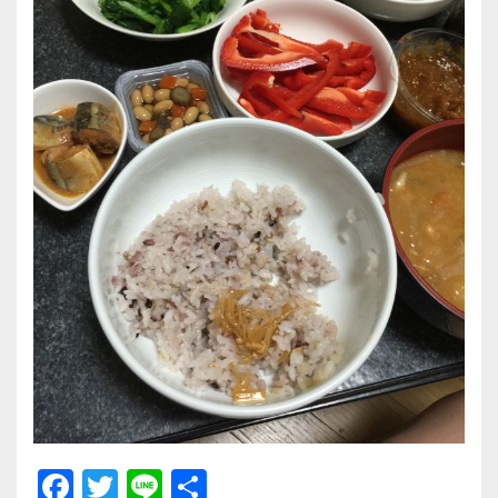
F
T
Li
共