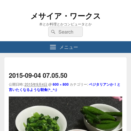
メサイア・ワークス
本とか料理とかコンピュータとか
検
検
索:
索
メニュー
画
像
2015-09-04 07.05.50
ナ
公開日時:
2015年9月4日
@
600 × 800
カテゴリー:
ベジタリアンか！と
ビ
言いたくなるような朝食(^_^;)
ゲ
ー
シ
ョ
ン