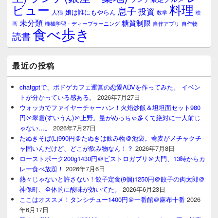
料理
ビュー
息子
投資
娘は誰にもやらん
人狼
数学
映
未分類
糖質制限
画
自作アプリ
自作物
機械学習・ディープラーニング
食べ歩き
読書
最近の投稿
chatgptで、ボドゲカフェ運営の恋愛ADVを作ってみた。 イベン
トが分かっている感ある。
2026年7月27日
ウォッカでファイヤーチャーハン！火焰炒飯＆坦坦面セット980
円＠翠雲(すいうん)＠上野。量がめっちゃ多くて絶対に一人前じ
ゃない…。
2026年7月27日
たぬきそば(L)990円＠たぬきは飲み物＠池袋。蕎麦がメチャクチ
ャ固いんだけど、どこが飲み物なん！？
2026年7月8日
ローストポーク200g1430円＠ビストロガブリ＠大門、13時からカ
レー食べ放題！
2026年7月6日
熱々じゃないと許さない！餃子定食(9個)1250円＠餃子の肉太郎＠
神保町、全体的に酸味が効いてた。
2026年6月23日
ここはオススメ！タンシチュー1400円＠一番館＠麻布十番
2026
年6月17日