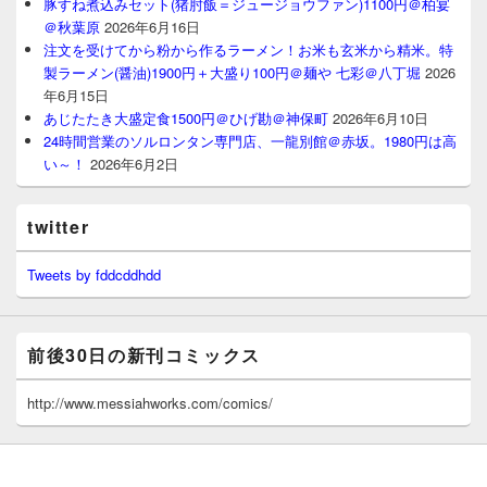
豚すね煮込みセット(猪肘飯＝ジュージョウファン)1100円＠柏宴
＠秋葉原
2026年6月16日
注文を受けてから粉から作るラーメン！お米も玄米から精米。特
製ラーメン(醤油)1900円＋大盛り100円＠麺や 七彩＠八丁堀
2026
年6月15日
あじたたき大盛定食1500円＠ひげ勘＠神保町
2026年6月10日
24時間営業のソルロンタン専門店、一龍別館＠赤坂。1980円は高
い～！
2026年6月2日
twitter
Tweets by fddcddhdd
前後30日の新刊コミックス
http://www.messiahworks.com/comics/