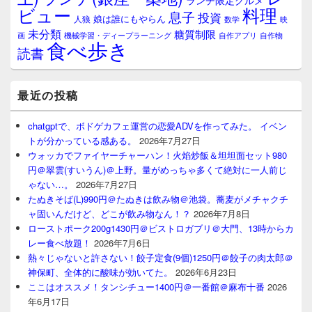
ランチ限定グルメ
料理
ビュー
息子
投資
娘は誰にもやらん
人狼
数学
映
未分類
糖質制限
画
自作アプリ
自作物
機械学習・ディープラーニング
食べ歩き
読書
最近の投稿
chatgptで、ボドゲカフェ運営の恋愛ADVを作ってみた。 イベン
トが分かっている感ある。
2026年7月27日
ウォッカでファイヤーチャーハン！火焰炒飯＆坦坦面セット980
円＠翠雲(すいうん)＠上野。量がめっちゃ多くて絶対に一人前じ
ゃない…。
2026年7月27日
たぬきそば(L)990円＠たぬきは飲み物＠池袋。蕎麦がメチャクチ
ャ固いんだけど、どこが飲み物なん！？
2026年7月8日
ローストポーク200g1430円＠ビストロガブリ＠大門、13時からカ
レー食べ放題！
2026年7月6日
熱々じゃないと許さない！餃子定食(9個)1250円＠餃子の肉太郎＠
神保町、全体的に酸味が効いてた。
2026年6月23日
ここはオススメ！タンシチュー1400円＠一番館＠麻布十番
2026
年6月17日