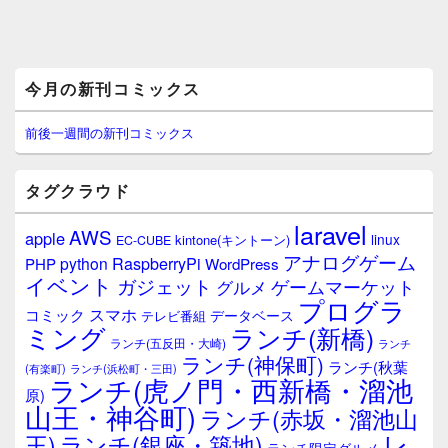
メ
今月の新刊コミックス
イ
ン
サ
前後一週間の新刊コミックス
イ
ド
バ
タグクラウド
ー
ウ
laravel
AWS
apple
ィ
linux
kintone(キントーン)
EC-CUBE
ジ
アナログゲーム
RaspberryPi
python
PHP
WordPress
ェ
イベント
ガジェット
ゲームマーケット
グルメ
ッ
プログラ
ト
スマホ
コミック
データベース
テレビ番組
エ
ミング
ランチ(新橋)
ランチ(五反田・大崎)
ランチ
リ
ランチ(神保町)
ア
ランチ(秋葉
(有楽町)
ランチ(浜松町・三田)
ランチ(虎ノ門・西新橋・溜池
原)
山王・神谷町)
ランチ(赤坂・溜池山
レ
王)
ランチ(銀座・築地)