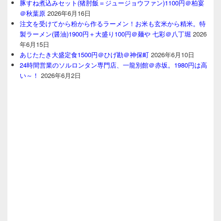
豚すね煮込みセット(猪肘飯＝ジュージョウファン)1100円＠柏宴
＠秋葉原
2026年6月16日
注文を受けてから粉から作るラーメン！お米も玄米から精米。特
製ラーメン(醤油)1900円＋大盛り100円＠麺や 七彩＠八丁堀
2026
年6月15日
あじたたき大盛定食1500円＠ひげ勘＠神保町
2026年6月10日
24時間営業のソルロンタン専門店、一龍別館＠赤坂。1980円は高
い～！
2026年6月2日