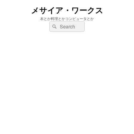
メサイア・ワークス
本とか料理とかコンピュータとか
検
検
索:
索