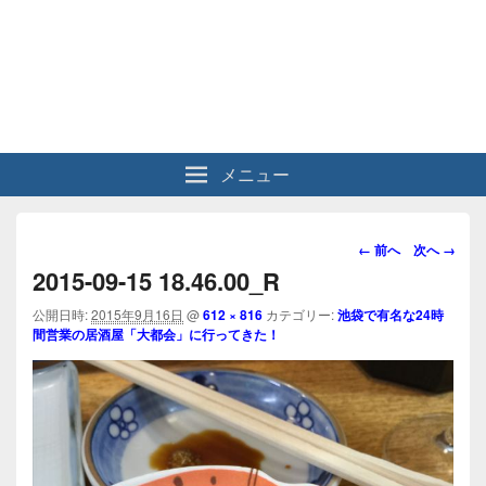
メニュー
画
← 前へ
次へ →
像
2015-09-15 18.46.00_R
ナ
ビ
公開日時:
2015年9月16日
@
612 × 816
カテゴリー:
池袋で有名な24時
間営業の居酒屋「大都会」に行ってきた！
ゲ
ー
シ
ョ
ン