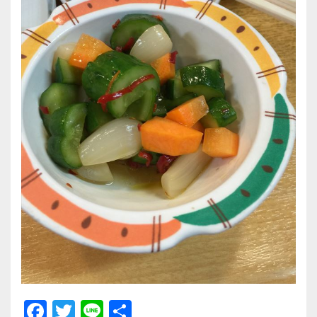
F
T
Li
共