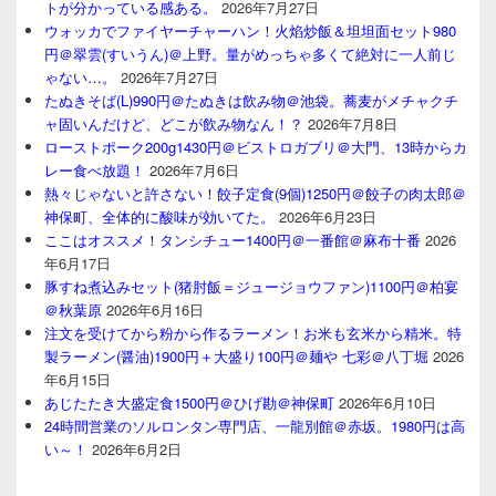
トが分かっている感ある。
2026年7月27日
ウォッカでファイヤーチャーハン！火焰炒飯＆坦坦面セット980
円＠翠雲(すいうん)＠上野。量がめっちゃ多くて絶対に一人前じ
ゃない…。
2026年7月27日
たぬきそば(L)990円＠たぬきは飲み物＠池袋。蕎麦がメチャクチ
ャ固いんだけど、どこが飲み物なん！？
2026年7月8日
ローストポーク200g1430円＠ビストロガブリ＠大門、13時からカ
レー食べ放題！
2026年7月6日
熱々じゃないと許さない！餃子定食(9個)1250円＠餃子の肉太郎＠
神保町、全体的に酸味が効いてた。
2026年6月23日
ここはオススメ！タンシチュー1400円＠一番館＠麻布十番
2026
年6月17日
豚すね煮込みセット(猪肘飯＝ジュージョウファン)1100円＠柏宴
＠秋葉原
2026年6月16日
注文を受けてから粉から作るラーメン！お米も玄米から精米。特
製ラーメン(醤油)1900円＋大盛り100円＠麺や 七彩＠八丁堀
2026
年6月15日
あじたたき大盛定食1500円＠ひげ勘＠神保町
2026年6月10日
24時間営業のソルロンタン専門店、一龍別館＠赤坂。1980円は高
い～！
2026年6月2日