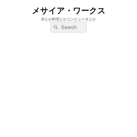
メサイア・ワークス
本とか料理とかコンピュータとか
検
検
索:
索