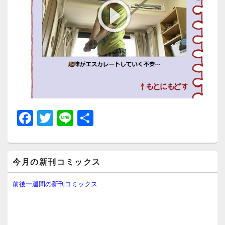
F
T
Li
共
a
wi
n
有
c
tt
e
メ
e
er
今月の新刊コミックス
イ
ン
b
サ
前後一週間の新刊コミックス
イ
o
ド
o
バ
ー