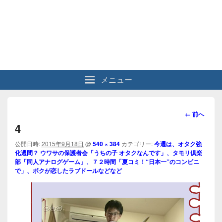
メニュー
画
← 前へ
像
4
ナ
ビ
公開日時:
2015年9月18日
@
540 × 384
カテゴリー:
今週は、オタク強
化週間？ ウワサの保護者会「うちの子 オタクなんです」、タモリ倶楽
ゲ
部「同人アナログゲーム」、７２時間「夏コミ！“日本一”のコンビニ
ー
で」、
ボクが恋したラブドールなどなど
シ
ョ
ン