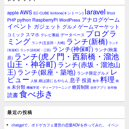
laravel
AWS
apple
linux
kintone(キントーン)
EC-CUBE
アナログゲーム
RaspberryPi
python
PHP
WordPress
イベント
ガジェット
ゲームマーケット
グルメ
プログラ
スマホ
コミック
データベース
テレビ番組
ミング
ランチ(新橋)
ランチ(五反田・大崎)
ランチ
ランチ(神保町)
ランチ(秋葉
(有楽町)
ランチ(浜松町・三田)
ランチ(虎ノ門・西新橋・溜池
原)
山王・神谷町)
ランチ(赤坂・溜池山
レ
王)
ランチ(銀座・築地)
ランチ限定グルメ
料理
ビュー
息子
投資
娘は誰にもやらん
人狼
数学
映
未分類
糖質制限
画
自作アプリ
自作物
機械学習・ディープラーニング
食べ歩き
読書
最近の投稿
chatgptで、ボドゲカフェ運営の恋愛ADVを作ってみた。 イベン