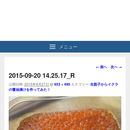
メニュー
画
← 前へ
次へ →
像
2015-09-20 14.25.17_R
ナ
ビ
公開日時:
2015年9月27日
@
653 × 490
カテゴリー:
生筋子からイクラ
の醤油漬けを作ってみた！
ゲ
ー
シ
ョ
ン