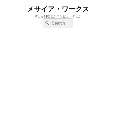
メサイア・ワークス
本とか料理とかコンピュータとか
検
検
索:
索