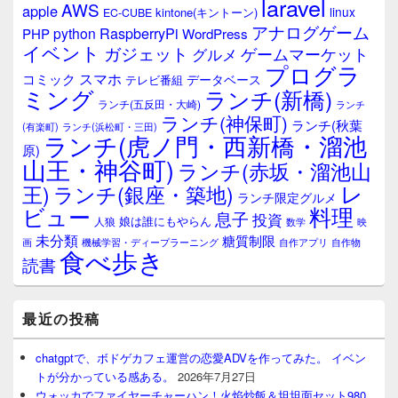
laravel
AWS
apple
linux
kintone(キントーン)
EC-CUBE
アナログゲーム
RaspberryPi
python
PHP
WordPress
イベント
ガジェット
ゲームマーケット
グルメ
プログラ
スマホ
コミック
データベース
テレビ番組
ミング
ランチ(新橋)
ランチ(五反田・大崎)
ランチ
ランチ(神保町)
ランチ(秋葉
(有楽町)
ランチ(浜松町・三田)
ランチ(虎ノ門・西新橋・溜池
原)
山王・神谷町)
ランチ(赤坂・溜池山
レ
王)
ランチ(銀座・築地)
ランチ限定グルメ
料理
ビュー
息子
投資
娘は誰にもやらん
人狼
数学
映
未分類
糖質制限
画
自作アプリ
自作物
機械学習・ディープラーニング
食べ歩き
読書
最近の投稿
chatgptで、ボドゲカフェ運営の恋愛ADVを作ってみた。 イベン
トが分かっている感ある。
2026年7月27日
ウォッカでファイヤーチャーハン！火焰炒飯＆坦坦面セット980