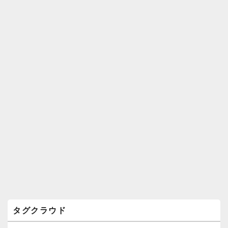
ィ
ジ
ェ
ッ
ト
エ
リ
ア
タグクラウド