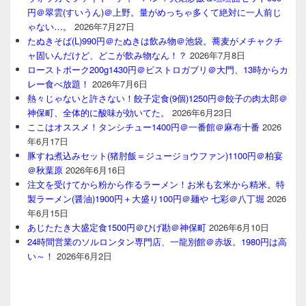
円＠翠雲(すいうん)＠上野。量がめっちゃ多くて絶対に一人前じ
ゃない…。
2026年7月27日
たぬきそば(L)990円＠たぬきは飲み物＠池袋。蕎麦がメチャクチ
ャ固いんだけど、どこが飲み物なん！？
2026年7月8日
ローストポーク200g1430円＠ビストロガブリ＠大門、13時からカ
レー食べ放題！
2026年7月6日
熱々じゃないと許さない！餃子定食(9個)1250円＠餃子の肉太郎＠
神保町、全体的に酸味が効いてた。
2026年6月23日
ここはオススメ！タンシチュー1400円＠一番館＠麻布十番
2026
年6月17日
豚すね煮込みセット(猪肘飯＝ジュージョウファン)1100円＠柏宴
＠秋葉原
2026年6月16日
注文を受けてから粉から作るラーメン！お米も玄米から精米。特
製ラーメン(醤油)1900円＋大盛り100円＠麺や 七彩＠八丁堀
2026
年6月15日
あじたたき大盛定食1500円＠ひげ勘＠神保町
2026年6月10日
24時間営業のソルロンタン専門店、一龍別館＠赤坂。1980円は高
い～！
2026年6月2日