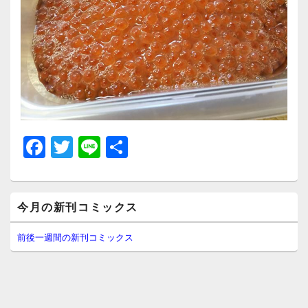
F
T
Li
共
a
wi
n
有
c
tt
e
メ
e
er
今月の新刊コミックス
イ
ン
b
サ
前後一週間の新刊コミックス
イ
o
ド
o
バ
ー
k
ウ