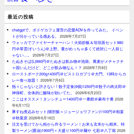
最近の投稿
chatgptで、ボドゲカフェ運営の恋愛ADVを作ってみた。 イベン
トが分かっている感ある。
2026年7月27日
ウォッカでファイヤーチャーハン！火焰炒飯＆坦坦面セット980
円＠翠雲(すいうん)＠上野。量がめっちゃ多くて絶対に一人前じ
ゃない…。
2026年7月27日
たぬきそば(L)990円＠たぬきは飲み物＠池袋。蕎麦がメチャクチ
ャ固いんだけど、どこが飲み物なん！？
2026年7月8日
ローストポーク200g1430円＠ビストロガブリ＠大門、13時からカ
レー食べ放題！
2026年7月6日
熱々じゃないと許さない！餃子定食(9個)1250円＠餃子の肉太郎＠
神保町、全体的に酸味が効いてた。
2026年6月23日
ここはオススメ！タンシチュー1400円＠一番館＠麻布十番
2026
年6月17日
豚すね煮込みセット(猪肘飯＝ジュージョウファン)1100円＠柏宴
＠秋葉原
2026年6月16日
注文を受けてから粉から作るラーメン！お米も玄米から精米。特
製ラーメン(醤油)1900円＋大盛り100円＠麺や 七彩＠八丁堀
2026