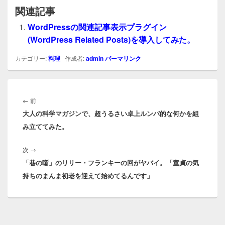
関連記事
WordPressの関連記事表示プラグイン
(WordPress Related Posts)を導入してみた。
カテゴリー:
料理
作成者:
admin
パーマリンク
投
稿
前
←
前
ナ
大人の科学マガジンで、超うるさい卓上ルンバ的な何かを組
の
ビ
み立ててみた。
投
ゲ
稿:
ー
次
次
→
シ
「巷の噺」のリリー・フランキーの回がヤバイ。「童貞の気
の
ョ
持ちのまんま初老を迎えて始めてるんです」
投
ン
稿: