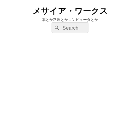
メサイア・ワークス
本とか料理とかコンピュータとか
検
検
索:
索