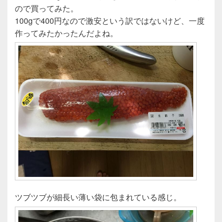
e
er
ので買ってみた。
b
100gで400円なので激安という訳ではないけど、一度
o
作ってみたかったんだよね。
o
k
ツブツブが細長い薄い袋に包まれている感じ。