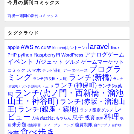
今月の新刊コミックス
イ
ン
サ
前後一週間の新刊コミックス
イ
ド
バ
タグクラウド
ー
ウ
laravel
AWS
apple
ィ
linux
kintone(キントーン)
EC-CUBE
ジ
アナログゲーム
RaspberryPi
python
PHP
WordPress
ェ
イベント
ガジェット
ゲームマーケット
グルメ
ッ
プログラ
ト
スマホ
コミック
データベース
テレビ番組
エ
ミング
ランチ(新橋)
ランチ(五反田・大崎)
ランチ
リ
ランチ(神保町)
ア
ランチ(秋葉
(有楽町)
ランチ(浜松町・三田)
ランチ(虎ノ門・西新橋・溜池
原)
山王・神谷町)
ランチ(赤坂・溜池山
レ
王)
ランチ(銀座・築地)
ランチ限定グルメ
料理
ビュー
息子
投資
娘は誰にもやらん
人狼
数学
映
未分類
糖質制限
画
自作アプリ
自作物
機械学習・ディープラーニング
食べ歩き
読書