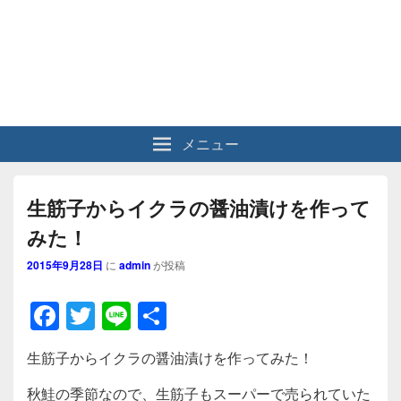
メニュー
生筋子からイクラの醤油漬けを作って
みた！
2015年9月28日
に
admin
が投稿
F
T
Li
共
a
wi
n
有
生筋子からイクラの醤油漬けを作ってみた！
c
tt
e
秋鮭の季節なので、生筋子もスーパーで売られていた