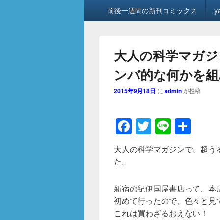
メ
前後一週間の新刊コミックス
y
イ
ン
メ
ニ
大人の科学マガジ
ュ
ー
ンバ的な何かを組
2015年9月18日
に
admin
が投稿
F
T
Li
共
a
wi
n
有
大人の科学マガジンで、超う
c
tt
e
た。
e
er
b
新宿の紀伊国屋書店って、本
o
初めて行ったので、色々と見
これは買わざるおえない！