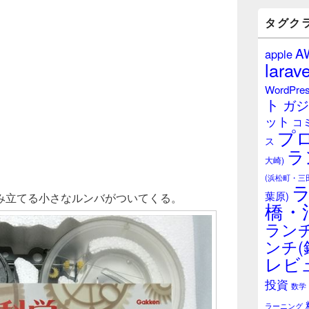
バ
ー
タグク
ウ
ィ
A
apple
ジ
larave
ェ
ッ
WordPre
ト
ト
ガジ
エ
ット
リ
コ
プ
ア
ス
ラ
大崎)
(浜松町・三
葉原)
み立てる小さなルンバがついてくる。
橋・
ランチ
ンチ(
レビ
投資
数学
ラーニング