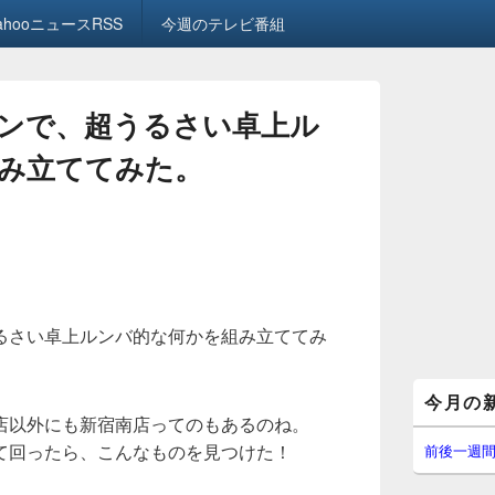
ahooニュースRSS
今週のテレビ番組
ンで、超うるさい卓上ル
み立ててみた。
るさい卓上ルンバ的な何かを組み立ててみ
メ
今月の
イ
店以外にも新宿南店ってのもあるのね。
ン
サ
て回ったら、こんなものを見つけた！
前後一週
イ
ド