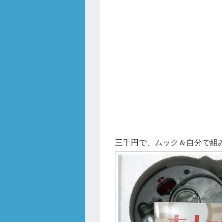
o
k
三千円で、ムック＆自分で組