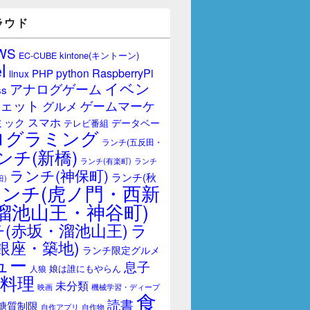
ラウド
WS
kintone(キントーン)
EC-CUBE
l
RaspberryPi
python
PHP
linux
イベン
アナログゲーム
ss
ェット
ゲームマーケ
グルメ
スマホ
ミック
データベー
テレビ番組
ログラミング
ランチ(五反田・
ンチ(新橋)
ランチ(有楽町)
ランチ
ランチ(神保町)
ランチ(秋
田)
ランチ(虎ノ門・西新
溜池山王・神谷町)
(赤坂・溜池山王)
ラ
銀座・築地)
ランチ限定グルメ
ュー
息子
娘は誰にもやらん
人狼
料理
未分類
映画
機械学習・ディープ
食
読書
糖質制限
自作アプリ
自作物