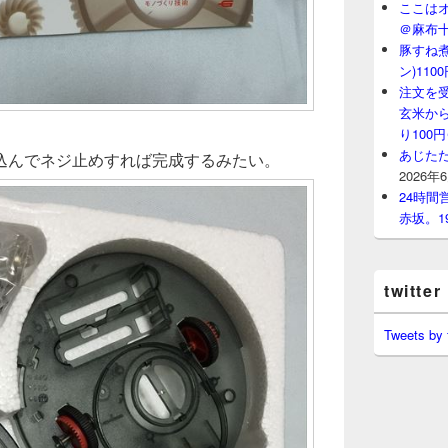
ここはオ
＠麻布
豚すね
ン)11
注文を
玄米から
り100
あじたた
込んでネジ止めすれば完成するみたい。
2026年
24時
赤坂。1
twitter
Tweets by