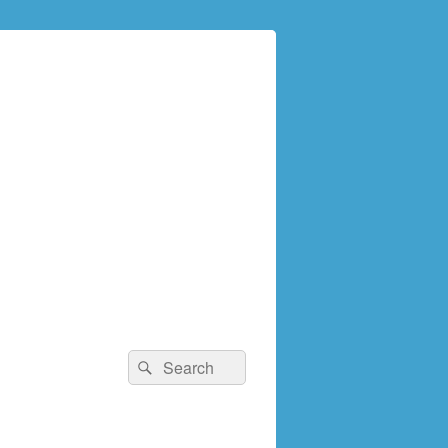
検
検
索:
索