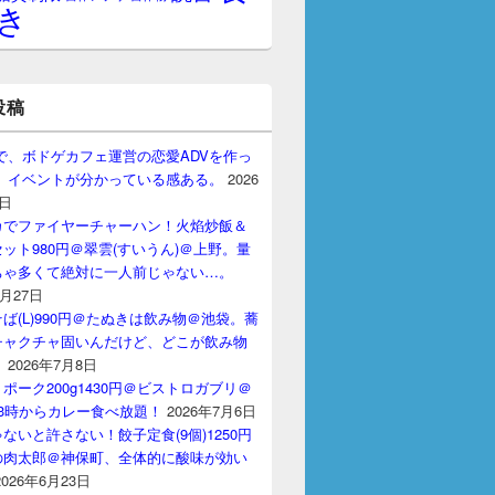
き
投稿
gptで、ボドゲカフェ運営の恋愛ADVを作っ
。 イベントが分かっている感ある。
2026
7日
カでファイヤーチャーハン！火焰炒飯＆
ット980円＠翠雲(すいうん)＠上野。量
ちゃ多くて絶対に一人前じゃない…。
7月27日
ば(L)990円＠たぬきは飲み物＠池袋。蕎
チャクチャ固いんだけど、どこが飲み物
？
2026年7月8日
ポーク200g1430円＠ビストロガブリ＠
3時からカレー食べ放題！
2026年7月6日
ないと許さない！餃子定食(9個)1250円
の肉太郎＠神保町、全体的に酸味が効い
2026年6月23日