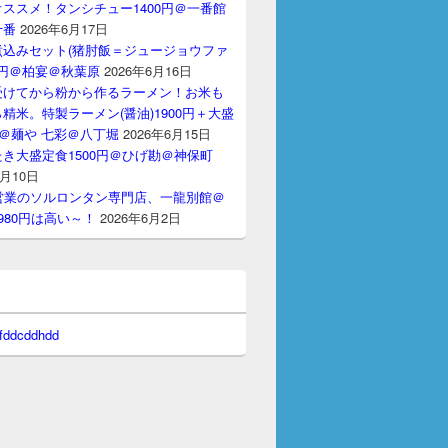
ススメ！タンシチュー1400円＠一番館
十番
2026年6月17日
煮込みセット(猪肘飯＝ジュージョウファ
00円＠柏宴＠秋葉原
2026年6月16日
受けてから粉から作るラーメン！お米も
精米。特製ラーメン(醤油)1900円＋大盛
円＠麺や 七彩＠八丁堀
2026年6月15日
き大盛定食1500円＠ひげ勘＠神保町
6月10日
間営業のソルロンタン専門店、一龍別館＠
980円は高い～！
2026年6月2日
 fddcddhdd