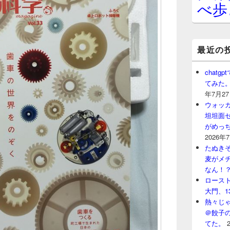
べ歩
最近の
chat
てみた
年7月2
ウォッ
坦坦面セ
がめっ
2026年
たぬきそ
麦がメ
なん！
ロースト
大門、1
熱々じゃ
＠餃子
てた。