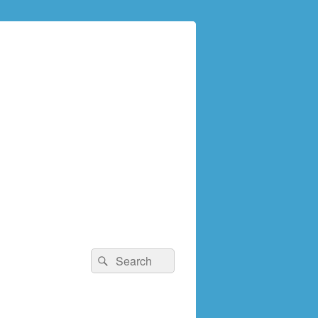
検
検
索:
索