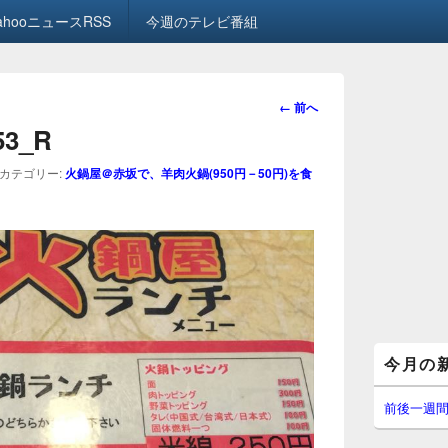
ahooニュースRSS
今週のテレビ番組
画
← 前へ
像
.53_R
ナ
ビ
カテゴリー:
火鍋屋＠赤坂で、羊肉火鍋(950円－50円)を食
ゲ
ー
シ
ョ
ン
メ
今月の
イ
ン
サ
前後一週
イ
ド