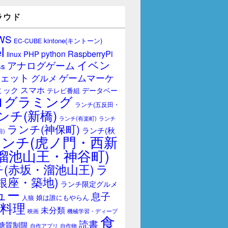
ラウド
WS
kintone(キントーン)
EC-CUBE
l
RaspberryPi
python
PHP
linux
イベン
アナログゲーム
ss
ェット
ゲームマーケ
グルメ
スマホ
ミック
データベー
テレビ番組
ログラミング
ランチ(五反田・
ンチ(新橋)
ランチ(有楽町)
ランチ
ランチ(神保町)
ランチ(秋
田)
ランチ(虎ノ門・西新
溜池山王・神谷町)
(赤坂・溜池山王)
ラ
銀座・築地)
ランチ限定グルメ
ュー
息子
娘は誰にもやらん
人狼
料理
未分類
映画
機械学習・ディープ
食
読書
糖質制限
自作アプリ
自作物