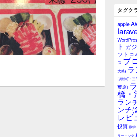
バ
ー
タグク
ウ
ィ
A
apple
ジ
larave
ェ
ッ
WordPre
ト
ト
ガジ
エ
ット
リ
コ
プ
ア
ス
ラ
大崎)
(浜松町・三
葉原)
橋・
ランチ
ンチ(
レビ
投資
数学
ラーニング