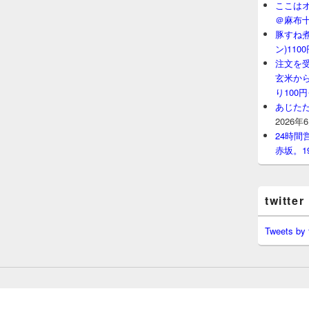
ここはオ
＠麻布
豚すね
ン)11
注文を
玄米から
り100
あじたた
2026年
24時
赤坂。1
twitter
Tweets by