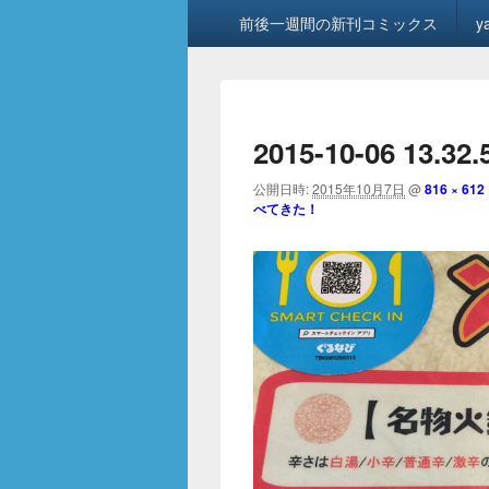
メ
前後一週間の新刊コミックス
y
イ
ン
メ
ニ
ュ
2015-10-06 13.32
ー
公開日時:
2015年10月7日
@
816 × 612
べてきた！