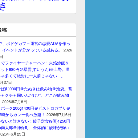
き
投稿
gptで、ボドゲカフェ運営の恋愛ADVを作っ
。 イベントが分かっている感ある。
2026
7日
カでファイヤーチャーハン！火焰炒飯＆
ット980円＠翠雲(すいうん)＠上野。量
ちゃ多くて絶対に一人前じゃない…。
7月27日
ば(L)990円＠たぬきは飲み物＠池袋。蕎
チャクチャ固いんだけど、どこが飲み物
？
2026年7月8日
ポーク200g1430円＠ビストロガブリ＠
3時からカレー食べ放題！
2026年7月6日
ないと許さない！餃子定食(9個)1250円
の肉太郎＠神保町、全体的に酸味が効い
2026年6月23日