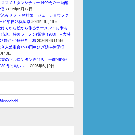
ススメ！タンシチュー1400円＠一番館
十番
2026年6月17日
煮込みセット(猪肘飯＝ジュージョウファ
00円＠柏宴＠秋葉原
2026年6月16日
受けてから粉から作るラーメン！お米も
精米。特製ラーメン(醤油)1900円＋大盛
円＠麺や 七彩＠八丁堀
2026年6月15日
き大盛定食1500円＠ひげ勘＠神保町
6月10日
間営業のソルロンタン専門店、一龍別館＠
980円は高い～！
2026年6月2日
 fddcddhdd