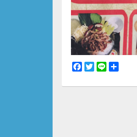
F
T
Li
共
a
wi
n
有
c
tt
e
e
er
b
o
o
k