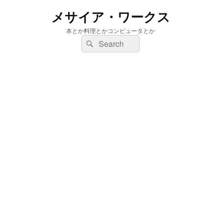
メサイア・ワークス
本とか料理とかコンピュータとか
検
検
索:
索