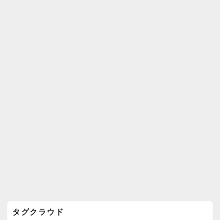
k
ウ
ィ
ジ
ェ
ッ
ト
エ
リ
ア
タグクラウド