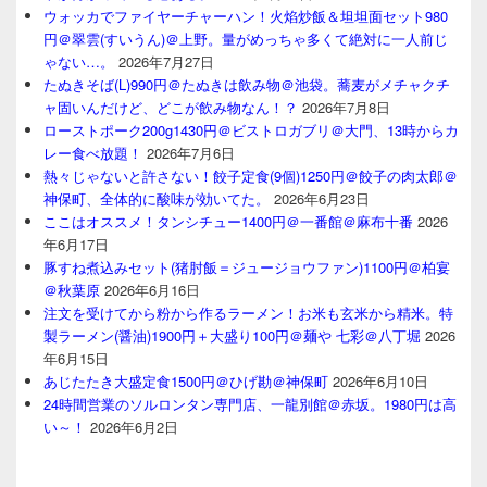
ウォッカでファイヤーチャーハン！火焰炒飯＆坦坦面セット980
円＠翠雲(すいうん)＠上野。量がめっちゃ多くて絶対に一人前じ
ゃない…。
2026年7月27日
たぬきそば(L)990円＠たぬきは飲み物＠池袋。蕎麦がメチャクチ
ャ固いんだけど、どこが飲み物なん！？
2026年7月8日
ローストポーク200g1430円＠ビストロガブリ＠大門、13時からカ
レー食べ放題！
2026年7月6日
熱々じゃないと許さない！餃子定食(9個)1250円＠餃子の肉太郎＠
神保町、全体的に酸味が効いてた。
2026年6月23日
ここはオススメ！タンシチュー1400円＠一番館＠麻布十番
2026
年6月17日
豚すね煮込みセット(猪肘飯＝ジュージョウファン)1100円＠柏宴
＠秋葉原
2026年6月16日
注文を受けてから粉から作るラーメン！お米も玄米から精米。特
製ラーメン(醤油)1900円＋大盛り100円＠麺や 七彩＠八丁堀
2026
年6月15日
あじたたき大盛定食1500円＠ひげ勘＠神保町
2026年6月10日
24時間営業のソルロンタン専門店、一龍別館＠赤坂。1980円は高
い～！
2026年6月2日