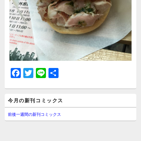
F
T
Li
共
a
wi
n
有
c
tt
e
メ
e
er
今月の新刊コミックス
イ
ン
b
サ
前後一週間の新刊コミックス
イ
o
ド
o
バ
ー