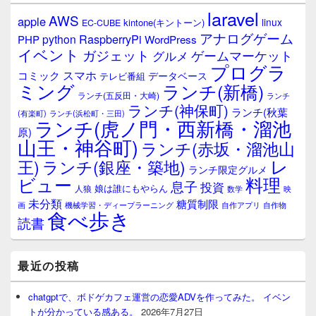
laravel
AWS
apple
linux
kintone(キントーン)
EC-CUBE
アナログゲーム
RaspberryPi
python
PHP
WordPress
イベント
ガジェット
ゲームマーケット
グルメ
プログラ
スマホ
コミック
データベース
テレビ番組
ミング
ランチ(新橋)
ランチ(五反田・大崎)
ランチ
ランチ(神保町)
ランチ(秋葉
(有楽町)
ランチ(浜松町・三田)
ランチ(虎ノ門・西新橋・溜池
原)
山王・神谷町)
ランチ(赤坂・溜池山
レ
王)
ランチ(銀座・築地)
ランチ限定グルメ
料理
ビュー
息子
投資
娘は誰にもやらん
人狼
数学
映
未分類
糖質制限
画
自作アプリ
自作物
機械学習・ディープラーニング
食べ歩き
読書
最近の投稿
chatgptで、ボドゲカフェ運営の恋愛ADVを作ってみた。 イベン
トが分かっている感ある。
2026年7月27日