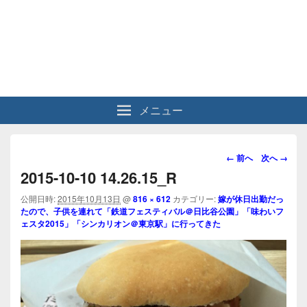
メニュー
画
← 前へ
次へ →
像
2015-10-10 14.26.15_R
ナ
ビ
公開日時:
2015年10月13日
@
816 × 612
カテゴリー:
嫁が休日出勤だっ
たので、子供を連れて「鉄道フェスティバル＠日比谷公園」「味わいフ
ゲ
ェスタ2015」「シンカリオン＠東京駅」に行ってきた
ー
シ
ョ
ン