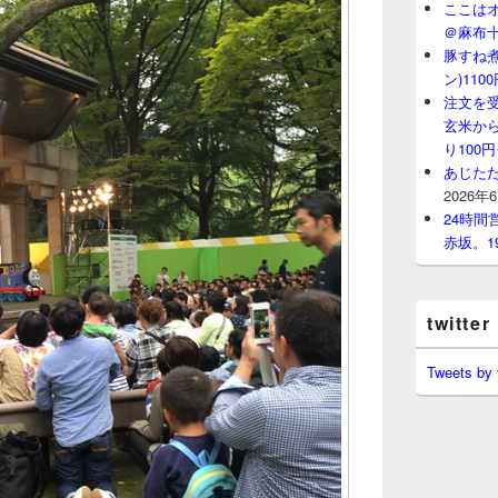
ここはオ
＠麻布
豚すね
ン)11
注文を
玄米から
り100
あじたた
2026年
24時
赤坂。1
twitter
Tweets by