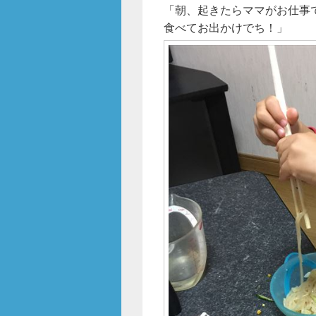
b
「朝、起きたらママがお仕事
o
食べてお出かけでち！」
o
k