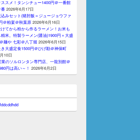
ススメ！タンシチュー1400円＠一番館
十番
2026年6月17日
煮込みセット(猪肘飯＝ジュージョウファ
00円＠柏宴＠秋葉原
2026年6月16日
受けてから粉から作るラーメン！お米も
精米。特製ラーメン(醤油)1900円＋大盛
円＠麺や 七彩＠八丁堀
2026年6月15日
き大盛定食1500円＠ひげ勘＠神保町
6月10日
間営業のソルロンタン専門店、一龍別館＠
980円は高い～！
2026年6月2日
 fddcddhdd