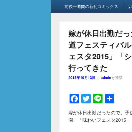
メ
前後一週間の新刊コミックス
y
イ
ン
メ
ニ
嫁が休日出勤だっ
ュ
ー
道フェスティバル
ェスタ2015」
行ってきた
2015年10月13日
に
admin
が投稿
F
T
Li
共
a
wi
n
有
嫁が休日出勤だったので、子
c
tt
e
園」「味わいフェスタ2015
e
er