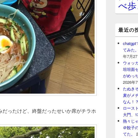
べ歩
最近の
chat
てみた
年7月2
ウォッ
坦坦面セ
がめっ
2026年
たぬきそ
麦がメ
なん！
ロースト
みだったけど、終盤だったせいか席がチラホ
大門、1
熱々じゃ
＠餃子
てた。