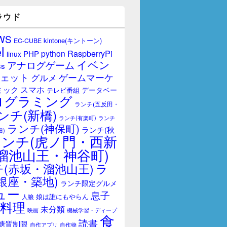
ラウド
WS
kintone(キントーン)
EC-CUBE
l
RaspberryPi
python
PHP
linux
イベン
アナログゲーム
ss
ェット
ゲームマーケ
グルメ
スマホ
ミック
データベー
テレビ番組
ログラミング
ランチ(五反田・
ンチ(新橋)
ランチ(有楽町)
ランチ
ランチ(神保町)
ランチ(秋
田)
ランチ(虎ノ門・西新
溜池山王・神谷町)
(赤坂・溜池山王)
ラ
銀座・築地)
ランチ限定グルメ
ュー
息子
娘は誰にもやらん
人狼
料理
未分類
映画
機械学習・ディープ
食
読書
糖質制限
自作アプリ
自作物