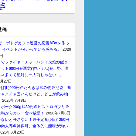
き
投稿
gptで、ボドゲカフェ運営の恋愛ADVを作っ
。 イベントが分かっている感ある。
2026
7日
カでファイヤーチャーハン！火焰炒飯＆
ット980円＠翠雲(すいうん)＠上野。量
ちゃ多くて絶対に一人前じゃない…。
7月27日
ば(L)990円＠たぬきは飲み物＠池袋。蕎
チャクチャ固いんだけど、どこが飲み物
？
2026年7月8日
ポーク200g1430円＠ビストロガブリ＠
3時からカレー食べ放題！
2026年7月6日
ないと許さない！餃子定食(9個)1250円
の肉太郎＠神保町、全体的に酸味が効い
2026年6月23日