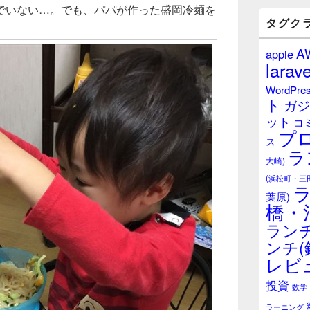
バ
でいない…。でも、パパが作った盛岡冷麺を
ー
タグク
ウ
ィ
A
apple
ジ
larave
ェ
ッ
WordPre
ト
ト
ガジ
エ
ット
リ
コ
プ
ア
ス
ラ
大崎)
(浜松町・三
葉原)
橋・
ランチ
ンチ(
レビ
投資
数学
ラーニング