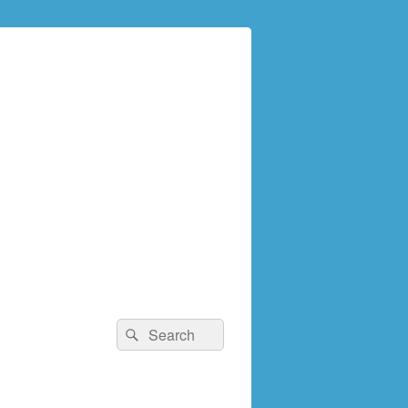
検
検
索:
索