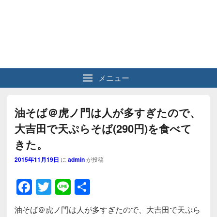
メニュー
油そば＠虎ノ門は人が多すぎたので、
大吉田で天ぷらそば(290円)を食べて
きた。
2015年11月19日
に
admin
が投稿
F
T
Li
共
a
wi
n
有
油そば＠虎ノ門は人が多すぎたので、大吉田で天ぷら