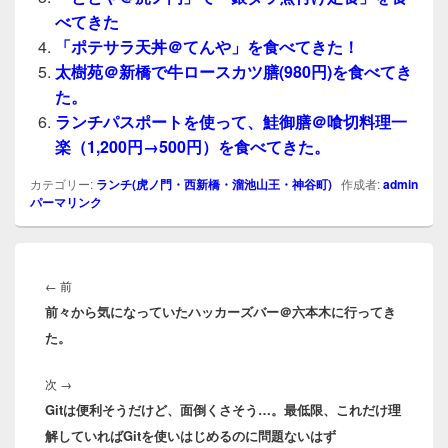
べてきた
「ポテサラ天丼＠てんや」を食べてきた！
太樹苑＠新橋で牛ロースカツ膳(980円)を食べてき
た。
ランチパスポートを使って、鮭御膳＠喰切料理一
楽（1,200円→500円）を食べてきた。
カテゴリー:
ランチ(虎ノ門・西新橋・溜池山王・神谷町)
作成者:
admin
パーマリンク
投
稿
前
←
前
ナ
前々から気になっていたハッカーズバー＠六本木に行ってき
の
ビ
た。
投
ゲ
稿:
ー
次
次
→
シ
Gitは便利そうだけど、面倒くさそう…。最低限、これだけ理
の
ョ
解していればGitを使いはじめるのに問題ないはず
投
ン