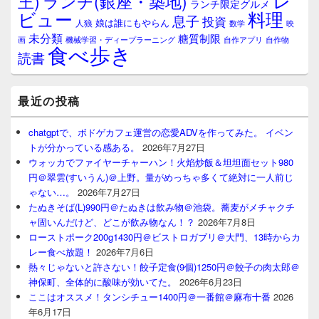
レ
王)
ランチ(銀座・築地)
ランチ限定グルメ
料理
ビュー
息子
投資
娘は誰にもやらん
人狼
数学
映
未分類
糖質制限
画
自作アプリ
自作物
機械学習・ディープラーニング
食べ歩き
読書
最近の投稿
chatgptで、ボドゲカフェ運営の恋愛ADVを作ってみた。 イベン
トが分かっている感ある。
2026年7月27日
ウォッカでファイヤーチャーハン！火焰炒飯＆坦坦面セット980
円＠翠雲(すいうん)＠上野。量がめっちゃ多くて絶対に一人前じ
ゃない…。
2026年7月27日
たぬきそば(L)990円＠たぬきは飲み物＠池袋。蕎麦がメチャクチ
ャ固いんだけど、どこが飲み物なん！？
2026年7月8日
ローストポーク200g1430円＠ビストロガブリ＠大門、13時からカ
レー食べ放題！
2026年7月6日
熱々じゃないと許さない！餃子定食(9個)1250円＠餃子の肉太郎＠
神保町、全体的に酸味が効いてた。
2026年6月23日
ここはオススメ！タンシチュー1400円＠一番館＠麻布十番
2026
年6月17日