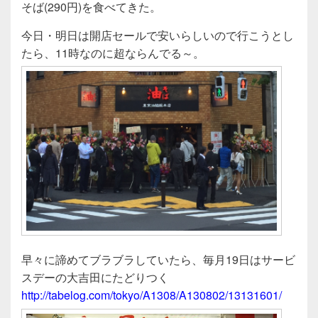
c
tt
e
そば(290円)を食べてきた。
e
er
今日・明日は開店セールで安いらしいので行こうとし
b
たら、11時なのに超ならんでる～。
o
o
k
早々に諦めてブラブラしていたら、毎月19日はサービ
スデーの大吉田にたどりつく
http://tabelog.com/tokyo/A1308/A130802/13131601/