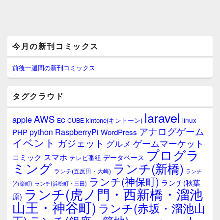
メ
今月の新刊コミックス
イ
ン
サ
前後一週間の新刊コミックス
イ
ド
バ
タグクラウド
ー
ウ
laravel
AWS
apple
ィ
linux
kintone(キントーン)
EC-CUBE
ジ
アナログゲーム
RaspberryPi
python
PHP
WordPress
ェ
イベント
ガジェット
ゲームマーケット
グルメ
ッ
プログラ
ト
スマホ
コミック
データベース
テレビ番組
エ
ミング
ランチ(新橋)
ランチ(五反田・大崎)
ランチ
リ
ランチ(神保町)
ア
ランチ(秋葉
(有楽町)
ランチ(浜松町・三田)
ランチ(虎ノ門・西新橋・溜池
原)
山王・神谷町)
ランチ(赤坂・溜池山