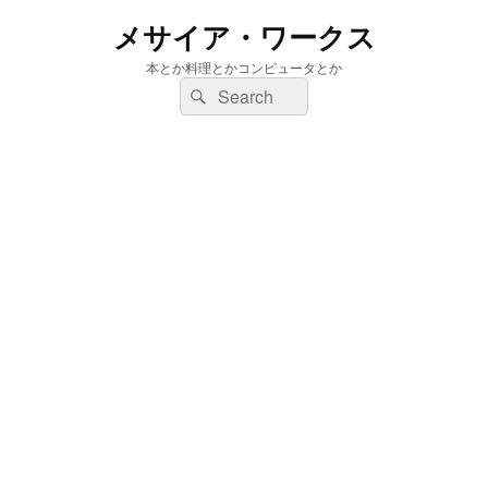
メサイア・ワークス
本とか料理とかコンピュータとか
検
検
索:
索