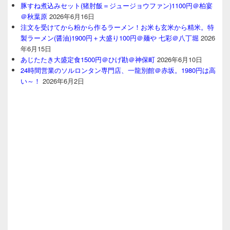
豚すね煮込みセット(猪肘飯＝ジュージョウファン)1100円＠柏宴
＠秋葉原
2026年6月16日
注文を受けてから粉から作るラーメン！お米も玄米から精米。特
製ラーメン(醤油)1900円＋大盛り100円＠麺や 七彩＠八丁堀
2026
年6月15日
あじたたき大盛定食1500円＠ひげ勘＠神保町
2026年6月10日
24時間営業のソルロンタン専門店、一龍別館＠赤坂。1980円は高
い～！
2026年6月2日