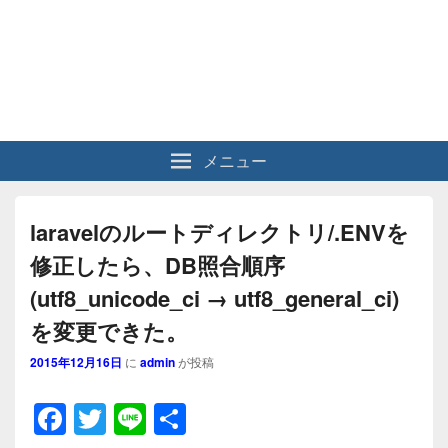
メニュー
laravelのルートディレクトリ/.ENVを
修正したら、DB照合順序
(utf8_unicode_ci → utf8_general_ci)
を変更できた。
2015年12月16日
に
admin
が投稿
F
T
Li
共