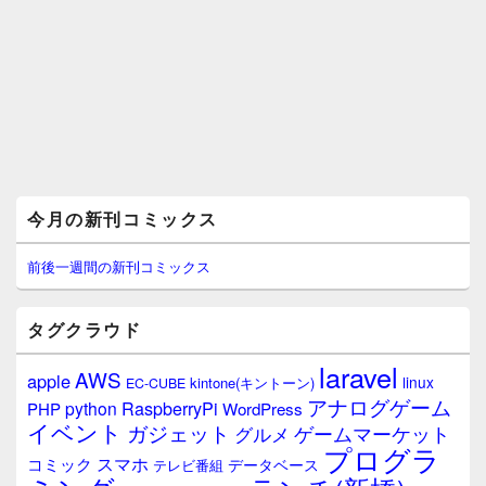
メ
今月の新刊コミックス
イ
ン
サ
前後一週間の新刊コミックス
イ
ド
バ
タグクラウド
ー
ウ
laravel
AWS
apple
ィ
linux
kintone(キントーン)
EC-CUBE
ジ
アナログゲーム
RaspberryPi
python
PHP
WordPress
ェ
イベント
ガジェット
ゲームマーケット
グルメ
ッ
プログラ
ト
スマホ
コミック
データベース
テレビ番組
エ