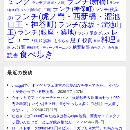
ミング
ランチ(新橋)
ランチ(五反田・大崎)
ランチ
リ
ランチ(神保町)
ア
ランチ(秋葉
(有楽町)
ランチ(浜松町・三田)
ランチ(虎ノ門・西新橋・溜池
原)
山王・神谷町)
ランチ(赤坂・溜池山
レ
王)
ランチ(銀座・築地)
ランチ限定グルメ
料理
ビュー
息子
投資
娘は誰にもやらん
人狼
数学
映
未分類
糖質制限
画
自作アプリ
自作物
機械学習・ディープラーニング
食べ歩き
読書
最近の投稿
chatgptで、ボドゲカフェ運営の恋愛ADVを作ってみた。 イベン
トが分かっている感ある。
2026年7月27日
ウォッカでファイヤーチャーハン！火焰炒飯＆坦坦面セット980
円＠翠雲(すいうん)＠上野。量がめっちゃ多くて絶対に一人前じ
ゃない…。
2026年7月27日
たぬきそば(L)990円＠たぬきは飲み物＠池袋。蕎麦がメチャクチ
ャ固いんだけど、どこが飲み物なん！？
2026年7月8日
ローストポーク200g1430円＠ビストロガブリ＠大門、13時からカ