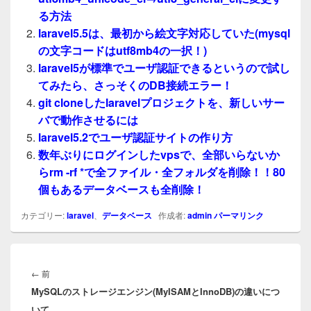
る方法
laravel5.5は、最初から絵文字対応していた(mysql
の文字コードはutf8mb4の一択！)
laravel5が標準でユーザ認証できるというので試し
てみたら、さっそくのDB接続エラー！
git cloneしたlaravelプロジェクトを、新しいサー
バで動作させるには
laravel5.2でユーザ認証サイトの作り方
数年ぶりにログインしたvpsで、全部いらないか
らrm -rf *で全ファイル・全フォルダを削除！！80
個もあるデータベースも全削除！
カテゴリー:
laravel
、
データベース
作成者:
admin
パーマリンク
投
稿
前
←
前
ナ
MySQLのストレージエンジン(MyISAMとInnoDB)の違いにつ
の
ビ
いて
投