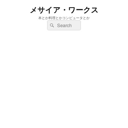
メサイア・ワークス
本とか料理とかコンピュータとか
検
検
索:
索