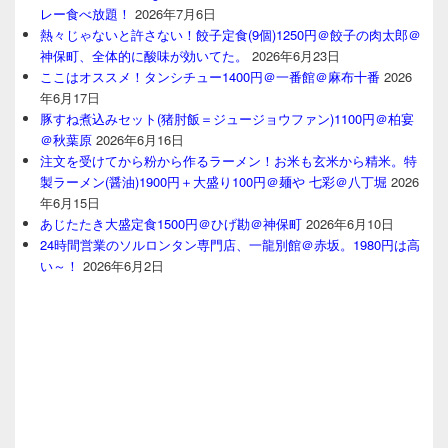
レー食べ放題！
2026年7月6日
熱々じゃないと許さない！餃子定食(9個)1250円＠餃子の肉太郎＠
神保町、全体的に酸味が効いてた。
2026年6月23日
ここはオススメ！タンシチュー1400円＠一番館＠麻布十番
2026
年6月17日
豚すね煮込みセット(猪肘飯＝ジュージョウファン)1100円＠柏宴
＠秋葉原
2026年6月16日
注文を受けてから粉から作るラーメン！お米も玄米から精米。特
製ラーメン(醤油)1900円＋大盛り100円＠麺や 七彩＠八丁堀
2026
年6月15日
あじたたき大盛定食1500円＠ひげ勘＠神保町
2026年6月10日
24時間営業のソルロンタン専門店、一龍別館＠赤坂。1980円は高
い～！
2026年6月2日