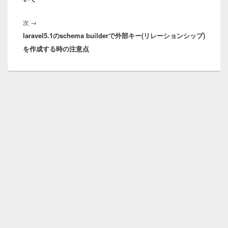
ゲ
稿:
ー
次
次
→
シ
laravel5.1のschema builderで外部キー(リレーションシップ)
の
ョ
を作成する時の注意点
投
ン
稿: