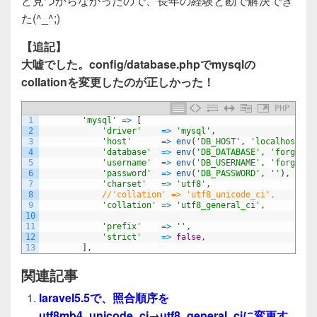
ど見つからなかったので、長年の経験と勘で解決でき
た(^_^;)
【追記】
大嘘でした。config/database.phpでmysqlの
collationを変更したのが正しかった！
PHP
1
'mysql'
=
>
[
2
'driver'
=
>
'mysql'
,
3
'host'
=
>
env
(
'DB_HOST'
,
'localhost'
)
,
4
'database'
=
>
env
(
'DB_DATABASE'
,
'forge'
)
,
5
'username'
=
>
env
(
'DB_USERNAME'
,
'forge'
)
,
6
'password'
=
>
env
(
'DB_PASSWORD'
,
''
)
,
7
'charset'
=
>
'utf8'
,
8
//'collation' => 'utf8_unicode_ci',
9
'collation'
=
>
'utf8_general_ci'
,
10
11
'prefix'
=
>
''
,
12
'strict'
=
>
false
,
13
]
,
関連記事
laravel5.5で、照合順序を
utf8mb4_unicode_ci→utf8_general_ciに変更す