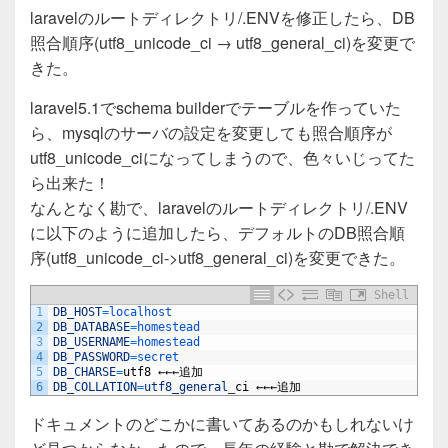
a
wi
n
有
laravelのルートディレクトリ/.ENVを修正したら、DB
c
tt
e
照合順序(utf8_unicode_ci → utf8_general_ci)を変更で
e
er
きた。
b
laravel5.1でschema builderでテーブルを作っていた
o
ら、mysqlのサーバの設定を変更しても照合順序が
o
utf8_unicode_ciになってしまうので、色々いじってた
ら出来た！
k
なんとなく勘で、laravelのルートディレクトリ/.ENV
に以下のように追加したら、デフォルトのDB照合順
序(utf8_unicode_ci->utf8_general_ci)を変更できた。
Shell
1
DB_HOST
=
localhost
2
DB_DATABASE
=
homestead
3
DB_USERNAME
=
homestead
4
DB_PASSWORD
=
secret
5
DB_CHARSE
=
utf8
←←←追加
6
DB_COLLATION
=
utf8_general
_
ci
←←←追加
ドキュメントのどこかに書いてあるのかもしれないけ