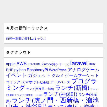
メ
今月の新刊コミックス
イ
ン
サ
前後一週間の新刊コミックス
イ
ド
バ
タグクラウド
ー
ウ
laravel
AWS
apple
ィ
linux
kintone(キントーン)
EC-CUBE
ジ
アナログゲーム
RaspberryPi
python
PHP
WordPress
ェ
イベント
ガジェット
ゲームマーケット
グルメ
ッ
プログラ
ト
スマホ
コミック
データベース
テレビ番組
エ
ミング
ランチ(新橋)
ランチ(五反田・大崎)
ランチ
リ
ランチ(神保町)
ア
ランチ(秋葉
(有楽町)
ランチ(浜松町・三田)
ランチ(虎ノ門・西新橋・溜池
原)
山王・神谷町)
ランチ(赤坂・溜池山