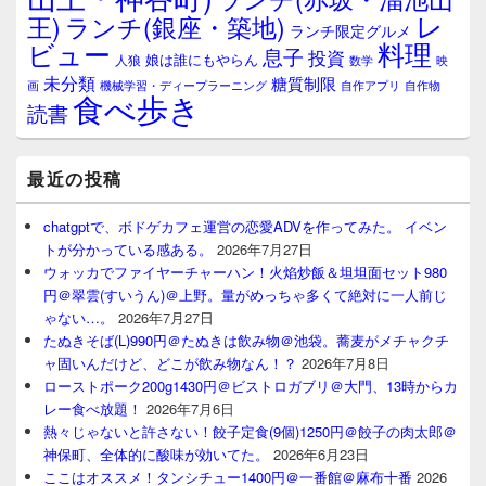
レ
王)
ランチ(銀座・築地)
ランチ限定グルメ
料理
ビュー
息子
投資
娘は誰にもやらん
人狼
数学
映
未分類
糖質制限
画
自作アプリ
自作物
機械学習・ディープラーニング
食べ歩き
読書
最近の投稿
chatgptで、ボドゲカフェ運営の恋愛ADVを作ってみた。 イベン
トが分かっている感ある。
2026年7月27日
ウォッカでファイヤーチャーハン！火焰炒飯＆坦坦面セット980
円＠翠雲(すいうん)＠上野。量がめっちゃ多くて絶対に一人前じ
ゃない…。
2026年7月27日
たぬきそば(L)990円＠たぬきは飲み物＠池袋。蕎麦がメチャクチ
ャ固いんだけど、どこが飲み物なん！？
2026年7月8日
ローストポーク200g1430円＠ビストロガブリ＠大門、13時からカ
レー食べ放題！
2026年7月6日
熱々じゃないと許さない！餃子定食(9個)1250円＠餃子の肉太郎＠
神保町、全体的に酸味が効いてた。
2026年6月23日
ここはオススメ！タンシチュー1400円＠一番館＠麻布十番
2026