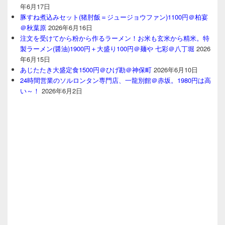
年6月17日
豚すね煮込みセット(猪肘飯＝ジュージョウファン)1100円＠柏宴
＠秋葉原
2026年6月16日
注文を受けてから粉から作るラーメン！お米も玄米から精米。特
製ラーメン(醤油)1900円＋大盛り100円＠麺や 七彩＠八丁堀
2026
年6月15日
あじたたき大盛定食1500円＠ひげ勘＠神保町
2026年6月10日
24時間営業のソルロンタン専門店、一龍別館＠赤坂。1980円は高
い～！
2026年6月2日