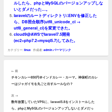
ルしたら、phpとMySQLのバージョンアップしな
いとダメだった…。
laravelのルートディレクトリ/.ENVを修正した
ら、DB照合順序(utf8_unicode_ci →
utf8_general_ci)を変更できた。
cloud9@AWSでlaravel7.5開発
(ec2+php7.2+mysql5.7)してみた。
カテゴリー:
linux
作成者:
admin
パーマリンク
投
稿
前
←
前
ナ
チキンカレー850円＠インドカレー・カーマ。神保町のカレ
の
ビ
ーはジャガイモを丸ごと出すルールなの？
投
ゲ
稿:
ー
次
次
→
シ
数年放置していたVPSに、laravel5.8をインストールした
の
ョ
ら、phpとMySQLのバージョンアップしないとダメだっ
投
ン