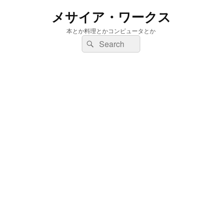
メサイア・ワークス
本とか料理とかコンピュータとか
検
検
索:
索