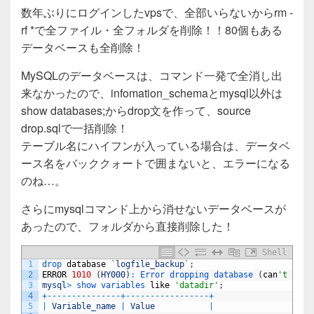
a
wi
n
有
数年ぶりにログインしたvpsで、全部いらないからrm -
c
tt
e
rf *で全ファイル・全フォルダを削除！！80個もある
e
er
データベースも全削除！
b
MySQLのデータベースは、コマンド一発で全消し出
o
来なかったので、infomation_schemaとmysql以外は
o
show databases;からdrop文を作って、source
drop.sqlで一括削除！
k
テーブル名にハイフンが入っている場合は、データベ
ース名をバッククォートで囲まないと、エラーになる
のね…。
さらにmysqlコマンド上から消せないデータベースが
あったので、フォルダから直接削除した！
Shell
1
drop 
database
`
logfile_backup
`
;
2
ERROR
1010
(
HY000
)
:
Error 
dropping 
database
(
can
't rmdi
3
mysql
>
show 
variables 
like
'datadir'
;
4
+
--
--
--
--
--
--
--
-
+
--
--
--
--
--
--
--
--
-
+
5
|
Variable_name
|
Value
|