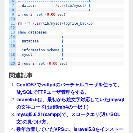
6
+
--
--
--
--
--
--
--
-
+
--
--
--
--
--
--
--
--
-
+
7
|
datadir
|
/
var
/
lib
/
mysql
/
|
8
+
--
--
--
--
--
--
--
-
+
--
--
--
--
--
--
--
--
-
+
9
1
row 
in
set
(
0.00
sec
)
10
11
rm
-
rf
/
var
/
lib
/
mysql
/
logfile_backup
12
13
show 
databases
;
14
+
--
--
--
--
--
--
--
--
--
--
+
15
|
Database
|
16
+
--
--
--
--
--
--
--
--
--
--
+
17
|
information_schema
|
18
|
mysql
|
19
+
--
--
--
--
--
--
--
--
--
--
+
20
2
rows 
in
set
(
0.00
sec
)
関連記事
CentOS7でvsftpdのバーチャルユーザを使って、
MySQLでFTPユーザ管理をする。
laravel5.5は、最初から絵文字対応していた(mysql
の文字コードはutf8mb4の一択！)
mysql5.6.21(xampp)で、スロークエリ(遅いSQL
文)の見つけ方。
数年放置していたVPSに、laravel5.8をインストー