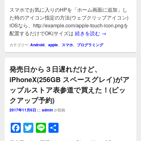
a
wi
n
有
スマホでお気に入りのHPを「ホーム画面に追加」し
c
tt
e
た時のアイコン指定の方法(ウェブクリップアイコン)
e
er
iOSなら、http://example.com/apple-touch-icon.pngを
b
スマホでお気に入
配置するだけでOK(サイズは
続きを読む
→
o
カテゴリー:
Android
、
apple
、
スマホ
、
プログラミング
o
k
発売日から３日遅れだけど、
iPhoneX(256GB スペースグレイ)がア
ップルストア表参道で買えた！(ピッ
クアップ予約)
2017年11月6日
に
admin
が投稿
F
T
Li
共
a
wi
n
有