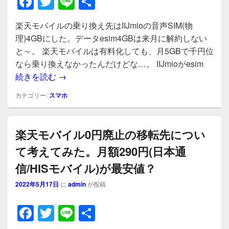
F
T
Li
共
a
wi
n
有
楽天モバイルの乗り換え先はIIJmioの音声SIM(物
c
tt
e
理)4GBにした。データesim4GBは来月に解約しない
e
er
と～。 楽天モバイルは有料化しても、月5GBで千円位
b
なら乗り換えなかったんだけどな…。 IIJmioがesim
楽天モバイルの乗り換え先はIIJmioの音声SIM
続きを読む
→
o
o
カテゴリー:
スマホ
k
楽天モバイル0円廃止の移転先につい
て考えてみた。月額290円(日本通
信/HISモバイル)が最安値？
2022年5月17日
に
admin
が投稿
F
T
Li
共