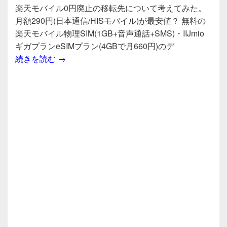
a
wi
n
有
楽天モバイル0円廃止の移転先について考えてみた。
c
tt
e
月額290円(日本通信/HISモバイル)が最安値？ 無料の
e
er
楽天モバイル物理SIM(1GB+音声通話+SMS)・IIJmio
b
ギガプランeSIMプラン(4GBで月660円)のデ
楽天モバイル0円廃止の移転先について考えてみた
続きを読む
→
o
o
k