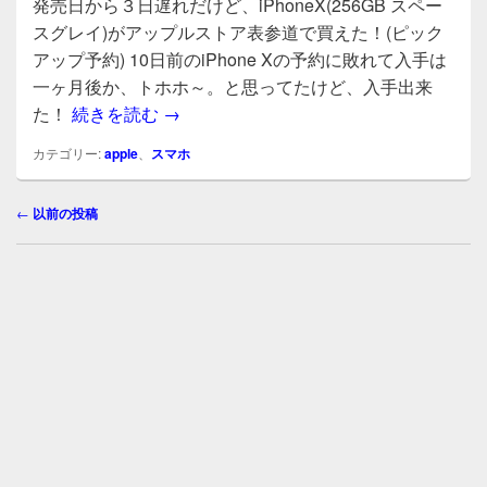
発売日から３日遅れだけど、iPhoneX(256GB スペー
c
tt
e
スグレイ)がアップルストア表参道で買えた！(ピック
e
er
アップ予約) 10日前のiPhone Xの予約に敗れて入手は
b
一ヶ月後か、トホホ～。と思ってたけど、入手出来
発売日から３日遅れだけど、iPhoneX(
た！
続きを読む
→
o
o
カテゴリー:
apple
、
スマホ
k
投
←
以前の投稿
稿
ナ
ビ
ゲ
ー
シ
ョ
ン