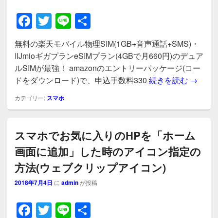
F
T
Li
共
a
wi
n
有
無料の楽天モバイル物理SIM(1GB+音声通話+SMS)・
c
tt
e
IIJmioギガプランeSIMプラン(4GBで月660円)のデュア
e
er
ルSIMが最強！ amazonのエントリーパッケージ(コー
b
無料の楽
ドをダウンロード)で、申込手数料330
続きを読む
→
o
カテゴリー:
スマホ
o
k
スマホでお気に入りのHPを「ホーム
画面に追加」した時のアイコン指定の
方法(ウェブクリップアイコン)
2018年7月4日
に
admin
が投稿
F
T
Li
共