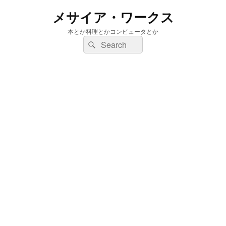
メサイア・ワークス
本とか料理とかコンピュータとか
検
検
索:
索