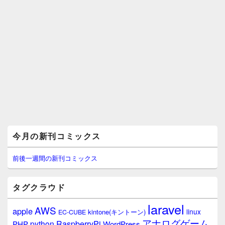
メ
今月の新刊コミックス
イ
ン
サ
前後一週間の新刊コミックス
イ
ド
バ
タグクラウド
ー
ウ
laravel
AWS
apple
ィ
linux
kintone(キントーン)
EC-CUBE
ジ
アナログゲーム
RaspberryPi
python
PHP
WordPress