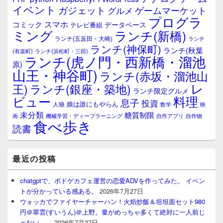
ェ
イベント
ガジェット
ゲームマーケット
グルメ
ッ
プログラ
ト
スマホ
コミック
データベース
テレビ番組
エ
ミング
ランチ(新橋)
ランチ(五反田・大崎)
ランチ
リ
ランチ(神保町)
ア
ランチ(秋葉
(有楽町)
ランチ(浜松町・三田)
ランチ(虎ノ門・西新橋・溜池
原)
山王・神谷町)
ランチ(赤坂・溜池山
レ
王)
ランチ(銀座・築地)
ランチ限定グルメ
料理
ビュー
息子
投資
娘は誰にもやらん
人狼
数学
映
未分類
糖質制限
画
自作アプリ
自作物
機械学習・ディープラーニング
食べ歩き
読書
最近の投稿
chatgptで、ボドゲカフェ運営の恋愛ADVを作ってみた。 イベン
トが分かっている感ある。
2026年7月27日
ウォッカでファイヤーチャーハン！火焰炒飯＆坦坦面セット980
円＠翠雲(すいうん)＠上野。量がめっちゃ多くて絶対に一人前じ
ゃない…。
2026年7月27日