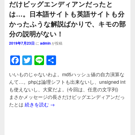
だけビッグエンディアンだったと
は…。日本語サイトも英語サイトも分
かったふうな解説ばかりで、キモの部
分の説明がない！
2019年7月23日
に
admin
が投稿
F
T
Li
共
a
wi
n
有
いいものじゃないわよ。md5ハッシュ値の自力演算な
c
tt
e
んて…。phpは論理シフトも出来ないし、unsigned int
e
er
も使えないし、大変だよ。(今回は、任意の文字列)
b
まさかメッセージの長さだけビッグエンディアンだっ
いいものじゃないわよ。md5ハッシュ
たとは
続きを読む
→
o
o
k