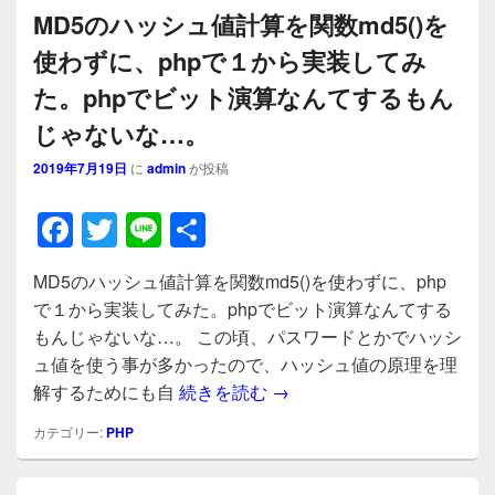
MD5のハッシュ値計算を関数md5()を
使わずに、phpで１から実装してみ
た。phpでビット演算なんてするもん
じゃないな…。
2019年7月19日
に
admin
が投稿
F
T
Li
共
a
wi
n
有
MD5のハッシュ値計算を関数md5()を使わずに、php
c
tt
e
で１から実装してみた。phpでビット演算なんてする
e
er
もんじゃないな…。 この頃、パスワードとかでハッシ
b
ュ値を使う事が多かったので、ハッシュ値の原理を理
MD5のハッシュ値計算を関数
解するためにも自
続きを読む
→
o
o
カテゴリー:
PHP
k