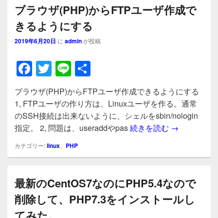
ブラウザ(PHP)からFTPユーザ作成で
きるようにする
2019年6月20日
に
admin
が投稿
F
T
Li
共
a
wi
n
有
ブラウザ(PHP)からFTPユーザ作成できるようにする
c
tt
e
1, FTPユーザの作り方は、Linuxユーザを作る。通常
e
er
のSSH接続は出来ないように、シェルをsbin/nologin
b
ブラウザ(P
指定。 2, 問題は、useraddやpas
続きを読む
→
o
カテゴリー:
linux
、
PHP
o
k
最新のCentOS7なのにPHP5.4なので
削除して、PHP7.3をインストールし
てみた。