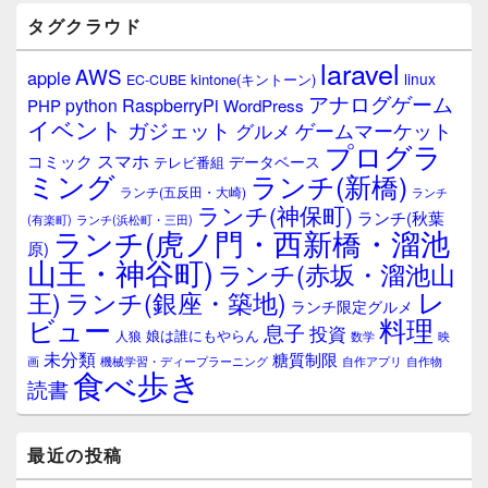
バ
タグクラウド
ー
ウ
laravel
AWS
apple
ィ
linux
kintone(キントーン)
EC-CUBE
ジ
アナログゲーム
RaspberryPi
python
PHP
WordPress
ェ
イベント
ガジェット
ゲームマーケット
グルメ
ッ
プログラ
ト
スマホ
コミック
データベース
テレビ番組
エ
ミング
ランチ(新橋)
ランチ(五反田・大崎)
ランチ
リ
ランチ(神保町)
ア
ランチ(秋葉
(有楽町)
ランチ(浜松町・三田)
ランチ(虎ノ門・西新橋・溜池
原)
山王・神谷町)
ランチ(赤坂・溜池山
レ
王)
ランチ(銀座・築地)
ランチ限定グルメ
料理
ビュー
息子
投資
娘は誰にもやらん
人狼
数学
映
未分類
糖質制限
画
自作アプリ
自作物
機械学習・ディープラーニング
食べ歩き
読書
最近の投稿