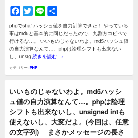
F
T
Li
共
a
wi
n
有
phpでsha1ハッシュ値を自力計算できた！ やっている
c
tt
e
事はmd5と基本的に同じだったので、九割方コピペで
e
er
行けるな…。 いいものじゃないわよ。md5ハッシュ値
b
の自力演算なんて…。phpは論理シフトも出来ない
phpでsha1ハッシュ値を自力計
し、unsig
続きを読む
→
o
o
カテゴリー:
PHP
k
いいものじゃないわよ。md5ハッシ
ュ値の自力演算なんて…。phpは論理
シフトも出来ないし、unsigned intも
使えないし、大変だよ。(今回は、任意
の文字列) まさかメッセージの長さ