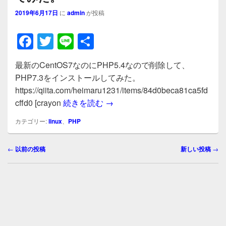
2019年6月17日
に
admin
が投稿
F
T
Li
共
a
wi
n
有
最新のCentOS7なのにPHP5.4なので削除して、
c
tt
e
PHP7.3をインストールしてみた。
e
er
https://qiita.com/heimaru1231/items/84d0beca81ca5fd
b
最新のCentOS7なのにPHP5.
cffd0 [crayon
続きを読む
→
o
カテゴリー:
linux
、
PHP
o
投
k
←
以前の投稿
新しい投稿
→
稿
ナ
ビ
ゲ
ー
シ
ョ