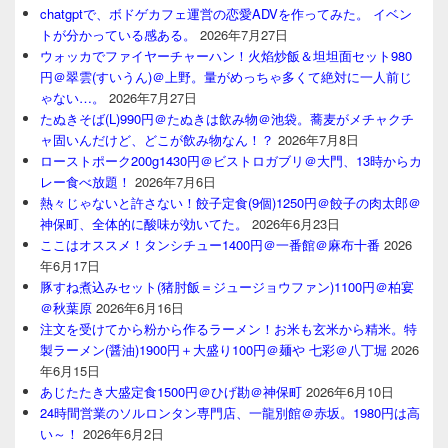
chatgptで、ボドゲカフェ運営の恋愛ADVを作ってみた。 イベン
トが分かっている感ある。
2026年7月27日
ウォッカでファイヤーチャーハン！火焰炒飯＆坦坦面セット980
円＠翠雲(すいうん)＠上野。量がめっちゃ多くて絶対に一人前じ
ゃない…。
2026年7月27日
たぬきそば(L)990円＠たぬきは飲み物＠池袋。蕎麦がメチャクチ
ャ固いんだけど、どこが飲み物なん！？
2026年7月8日
ローストポーク200g1430円＠ビストロガブリ＠大門、13時からカ
レー食べ放題！
2026年7月6日
熱々じゃないと許さない！餃子定食(9個)1250円＠餃子の肉太郎＠
神保町、全体的に酸味が効いてた。
2026年6月23日
ここはオススメ！タンシチュー1400円＠一番館＠麻布十番
2026
年6月17日
豚すね煮込みセット(猪肘飯＝ジュージョウファン)1100円＠柏宴
＠秋葉原
2026年6月16日
注文を受けてから粉から作るラーメン！お米も玄米から精米。特
製ラーメン(醤油)1900円＋大盛り100円＠麺や 七彩＠八丁堀
2026
年6月15日
あじたたき大盛定食1500円＠ひげ勘＠神保町
2026年6月10日
24時間営業のソルロンタン専門店、一龍別館＠赤坂。1980円は高
い～！
2026年6月2日