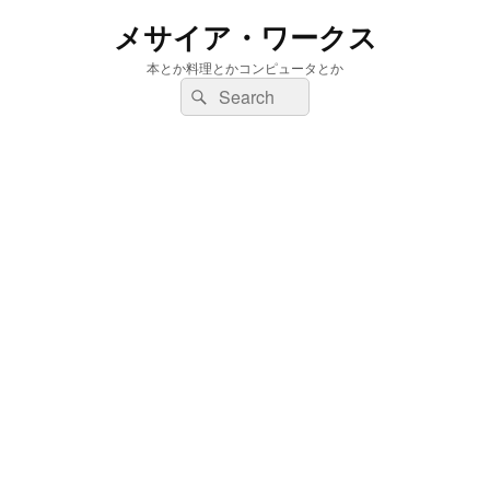
メサイア・ワークス
本とか料理とかコンピュータとか
検
検
索:
索