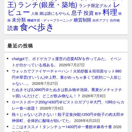
レ
王)
ランチ(銀座・築地)
ランチ限定グルメ
料理
ビュー
息子
投資
娘は誰にもやらん
人狼
数学
映
未分類
糖質制限
画
自作アプリ
自作物
機械学習・ディープラーニング
食べ歩き
読書
最近の投稿
chatgptで、ボドゲカフェ運営の恋愛ADVを作ってみた。 イベン
トが分かっている感ある。
2026年7月27日
ウォッカでファイヤーチャーハン！火焰炒飯＆坦坦面セット980
円＠翠雲(すいうん)＠上野。量がめっちゃ多くて絶対に一人前じ
ゃない…。
2026年7月27日
たぬきそば(L)990円＠たぬきは飲み物＠池袋。蕎麦がメチャクチ
ャ固いんだけど、どこが飲み物なん！？
2026年7月8日
ローストポーク200g1430円＠ビストロガブリ＠大門、13時からカ
レー食べ放題！
2026年7月6日
熱々じゃないと許さない！餃子定食(9個)1250円＠餃子の肉太郎＠
神保町、全体的に酸味が効いてた。
2026年6月23日
ここはオススメ！タンシチュー1400円＠一番館＠麻布十番
2026