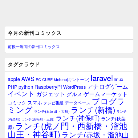
メ
今月の新刊コミックス
イ
ン
サ
前後一週間の新刊コミックス
イ
ド
バ
タグクラウド
ー
ウ
laravel
AWS
apple
ィ
linux
kintone(キントーン)
EC-CUBE
ジ
アナログゲーム
RaspberryPi
python
PHP
WordPress
ェ
イベント
ガジェット
ゲームマーケット
グルメ
ッ
プログラ
ト
スマホ
コミック
データベース
テレビ番組
エ
ミング
ランチ(新橋)
ランチ(五反田・大崎)
ランチ
リ
ランチ(神保町)
ア
ランチ(秋葉
(有楽町)
ランチ(浜松町・三田)
ランチ(虎ノ門・西新橋・溜池
原)
山王・神谷町)
ランチ(赤坂・溜池山