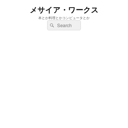
メサイア・ワークス
本とか料理とかコンピュータとか
検
検
索:
索