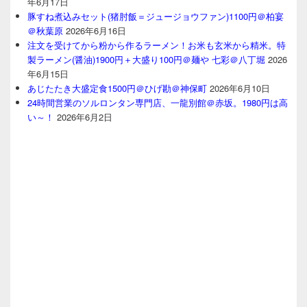
年6月17日
豚すね煮込みセット(猪肘飯＝ジュージョウファン)1100円＠柏宴
＠秋葉原
2026年6月16日
注文を受けてから粉から作るラーメン！お米も玄米から精米。特
製ラーメン(醤油)1900円＋大盛り100円＠麺や 七彩＠八丁堀
2026
年6月15日
あじたたき大盛定食1500円＠ひげ勘＠神保町
2026年6月10日
24時間営業のソルロンタン専門店、一龍別館＠赤坂。1980円は高
い～！
2026年6月2日