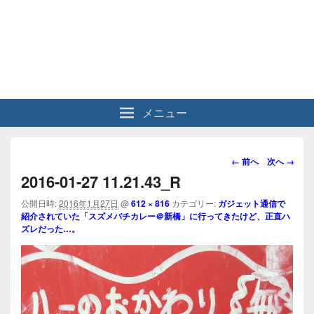
メニュー
画
← 前へ
次へ →
像
2016-01-27 11.21.43_R
ナ
ビ
公開日時:
2016年1月27日
@
612 × 816
カテゴリー:
ガジェット通信で
紹介されていた「スズメバチカレー＠新橋」に行ってきたけど、正直ハ
ゲ
ズレだった…。
ー
シ
ョ
ン