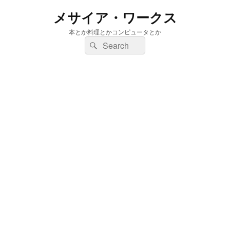
メサイア・ワークス
本とか料理とかコンピュータとか
検
検
索:
索