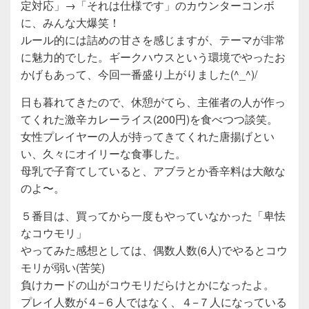
定対応」→「それは仕様です」のカウンターコンボ
に、みんな大爆笑！
ルール的には詰めの甘さを感じますが、テーマが非常
に魅力的でした。ギークハウスという環境でやったお
かげもあって、今回一番盛り上がりました(^_^)/
日も暮れてきたので、休憩がてら、主催者の人が作っ
てくれた激辛カレーライス(200円)を食べつつ談笑。
女性プレイヤーの人が持ってきてくれた唐揚げとい
い、久々にオイリーな食事した。
母乳で子育てしていると、アブラとか香辛料は大敵な
のよ〜。
５番目は、買ってから一度もやっていなかった「卑怯
なコウモリ」
やってみた感想としては、偶数人数(6人)でやるとコウ
モリが弱い(苦笑)
負けカードの山がコウモリだらけとかになったよ。
プレイ人数が４−６人ではなく、４−７人になっている