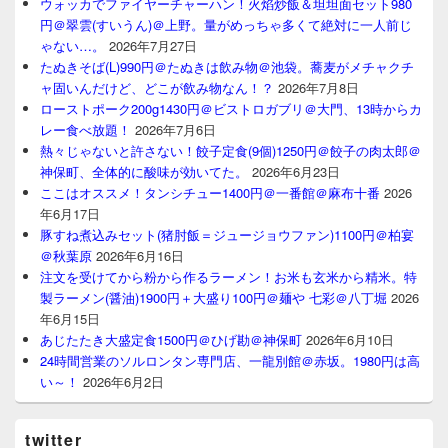
ウォッカでファイヤーチャーハン！火焰炒飯＆坦坦面セット980
円＠翠雲(すいうん)＠上野。量がめっちゃ多くて絶対に一人前じ
ゃない…。
2026年7月27日
たぬきそば(L)990円＠たぬきは飲み物＠池袋。蕎麦がメチャクチ
ャ固いんだけど、どこが飲み物なん！？
2026年7月8日
ローストポーク200g1430円＠ビストロガブリ＠大門、13時からカ
レー食べ放題！
2026年7月6日
熱々じゃないと許さない！餃子定食(9個)1250円＠餃子の肉太郎＠
神保町、全体的に酸味が効いてた。
2026年6月23日
ここはオススメ！タンシチュー1400円＠一番館＠麻布十番
2026
年6月17日
豚すね煮込みセット(猪肘飯＝ジュージョウファン)1100円＠柏宴
＠秋葉原
2026年6月16日
注文を受けてから粉から作るラーメン！お米も玄米から精米。特
製ラーメン(醤油)1900円＋大盛り100円＠麺や 七彩＠八丁堀
2026
年6月15日
あじたたき大盛定食1500円＠ひげ勘＠神保町
2026年6月10日
24時間営業のソルロンタン専門店、一龍別館＠赤坂。1980円は高
い～！
2026年6月2日
twitter