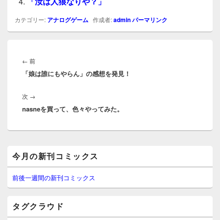
「汝は人狼なりや？」
カテゴリー:
アナログゲーム
作成者:
admin
パーマリンク
投
稿
前
←
前
ナ
「娘は誰にもやらん」の感想を発見！
の
ビ
投
ゲ
次
次
→
稿:
ー
nasneを買って、色々やってみた。
の
シ
投
ョ
稿:
ン
メ
今月の新刊コミックス
イ
ン
サ
前後一週間の新刊コミックス
イ
ド
バ
タグクラウド
ー