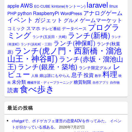
ウ
laravel
AWS
apple
ィ
linux
kintone(キントーン)
EC-CUBE
ジ
アナログゲーム
RaspberryPi
python
PHP
WordPress
ェ
イベント
ガジェット
ゲームマーケット
グルメ
ッ
プログラ
ト
スマホ
コミック
データベース
テレビ番組
エ
ミング
ランチ(新橋)
ランチ(五反田・大崎)
ランチ
リ
ランチ(神保町)
ア
ランチ(秋葉
(有楽町)
ランチ(浜松町・三田)
ランチ(虎ノ門・西新橋・溜池
原)
山王・神谷町)
ランチ(赤坂・溜池山
レ
王)
ランチ(銀座・築地)
ランチ限定グルメ
料理
ビュー
息子
投資
娘は誰にもやらん
人狼
数学
映
未分類
糖質制限
画
自作アプリ
自作物
機械学習・ディープラーニング
食べ歩き
読書
最近の投稿
chatgptで、ボドゲカフェ運営の恋愛ADVを作ってみた。 イベン
トが分かっている感ある。
2026年7月27日