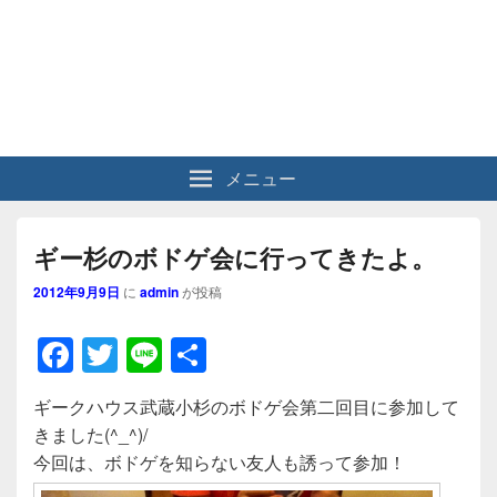
メニュー
ギー杉のボドゲ会に行ってきたよ。
2012年9月9日
に
admin
が投稿
F
T
Li
共
a
wi
n
有
ギークハウス武蔵小杉のボドゲ会第二回目に参加して
c
tt
e
きました(^_^)/
e
er
今回は、ボドゲを知らない友人も誘って参加！
b