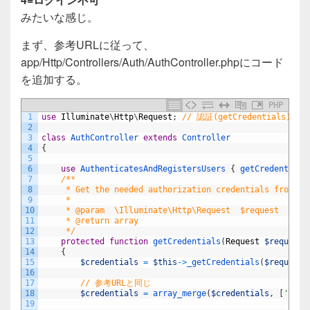
みたいな感じ。
まず、参考URLに従って、
app/Http/Controllers/Auth/AuthController.phpにコード
を追加する。
PHP
1
use
Illuminate
\
Http
\
Request
;
// 認証(getCredentials
2
3
class
AuthController
extends
Controller
4
{
5
6
use
AuthenticatesAndRegistersUsers
{
getCredentials
7
/**
8
     * Get the needed authorization credentials from th
9
     *
10
     * @param  \Illuminate\Http\Request  $request
11
     * @return array
12
     */
13
protected
function
getCredentials
(
Request
$request
)
14
{
15
$credentials
=
$this
->
_getCredentials
(
$request
)
16
17
// 参考URLと同じ
18
$credentials
=
array_merge
(
$credentials
,
[
'acti
19