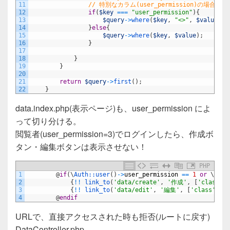
11
// 特別なカラム(user_permission)の
12
if
(
$key
===
"user_permission"
)
{
13
$query
->
where
(
$key
,
"<>"
,
$value
)
;
14
}
else
{
15
$query
->
where
(
$key
,
$value
)
;
16
}
17
18
}
19
}
20
21
return
$query
->
first
(
)
;
22
}
data.index.php(表示ページ)も、user_permission によ
って切り分ける。
閲覧者(user_permission=3)でログインしたら、作成ボ
タン・編集ボタンは表示させない！
PHP
1
@
if
(
\
Auth::
user
(
)
->
user_permission
==
1
or
\
Auth
2
{
!
!
link_to
(
'data/create'
,
'作成'
,
[
'class'
=
3
{
!
!
link_to
(
'data/edit'
,
'編集'
,
[
'class'
=
>
4
@
endif
URLで、直接アクセスされた時も拒否(ルートに戻す)
DataController.php