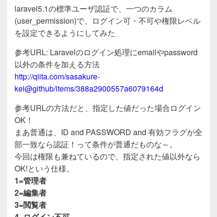
a
wi
n
有
laravel5.1の標準ユーザ認証で、一つのカラム
c
tt
e
(user_permission)で、ログイン可・不可や権限レベル
e
er
を設定できるようにしてみた
b
参考URL: Laravelのログイン処理にemailやpassword
o
以外の条件を加える方法
o
http://qiita.com/sasakure-
kei@github/items/388a2900557a6079164d
k
参考URLの方法だと、指定した値だった場合ログイン
OK！
まあ普通は、ID and PASSWORD and 有効フラグが全
部一致なら認証！って条件が普通だものな～。
今回は権限も兼ねているので、指定された値以外なら
OK!という仕様。
1=管理者
2=編集者
3=閲覧者
4=ログイン不可