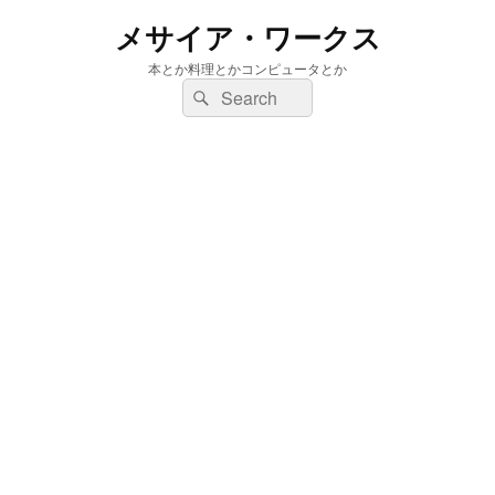
メサイア・ワークス
本とか料理とかコンピュータとか
検
検
索:
索