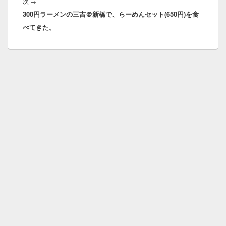
次
次
→
シ
300円ラーメンの三吉＠新橋で、らーめんセット(650円)を食
の
ョ
べてきた。
投
ン
稿: