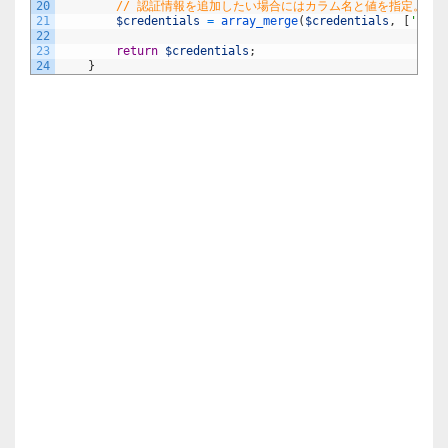
20
// 認証情報を追加したい場合にはカラム名と値を指定。何
21
$credentials
=
array_merge
(
$credentials
,
[
'user
22
23
return
$credentials
;
24
}