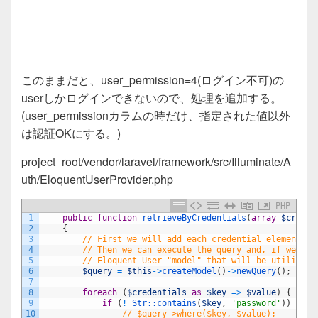
このままだと、user_permission=4(ログイン不可)の
userしかログインできないので、処理を追加する。
(user_permissionカラムの時だけ、指定された値以外
は認証OKにする。)
project_root/vendor/laravel/framework/src/Illuminate/A
uth/EloquentUserProvider.php
PHP
1
public
function
retrieveByCredentials
(
array
$creden
2
{
3
// First we will add each credential element to
4
// Then we can execute the query and, if we fou
5
// Eloquent User "model" that will be utilized 
6
$query
=
$this
->
createModel
(
)
->
newQuery
(
)
;
7
8
foreach
(
$credentials
as
$key
=
>
$value
)
{
9
if
(
!
Str::
contains
(
$key
,
'password'
)
)
{
10
// $query->where($key, $value);