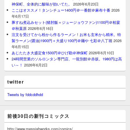
神保町、全体的に酸味が効いてた。
2026年6月23日
ここはオススメ！タンシチュー1400円＠一番館＠麻布十番
2026
年6月17日
豚すね煮込みセット(猪肘飯＝ジュージョウファン)1100円＠柏宴
＠秋葉原
2026年6月16日
注文を受けてから粉から作るラーメン！お米も玄米から精米。特
製ラーメン(醤油)1900円＋大盛り100円＠麺や 七彩＠八丁堀
2026
年6月15日
あじたたき大盛定食1500円＠ひげ勘＠神保町
2026年6月10日
24時間営業のソルロンタン専門店、一龍別館＠赤坂。1980円は高
い～！
2026年6月2日
twitter
Tweets by fddcddhdd
前後30日の新刊コミックス
http://www.messiahworks.com/comics/