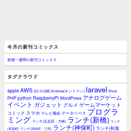
メ
今月の新刊コミックス
イ
ン
サ
前後一週間の新刊コミックス
イ
ド
バ
タグクラウド
ー
ウ
laravel
AWS
apple
ィ
linux
kintone(キントーン)
EC-CUBE
ジ
アナログゲーム
RaspberryPi
python
PHP
WordPress
ェ
イベント
ガジェット
ゲームマーケット
グルメ
ッ
プログラ
ト
スマホ
コミック
データベース
テレビ番組
エ
ミング
ランチ(新橋)
ランチ(五反田・大崎)
ランチ
リ
ランチ(神保町)
ア
ランチ(秋葉
(有楽町)
ランチ(浜松町・三田)