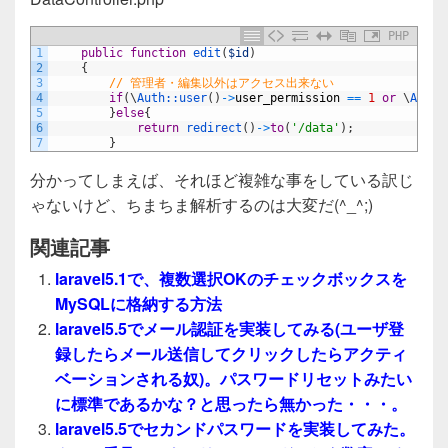
PHP
1
public
function
edit
(
$id
)
2
{
3
// 管理者・編集以外はアクセス出来ない
4
if
(
\
Auth::
user
(
)
->
user_permission
==
1
or
\
Auth:
5
}
else
{
6
return
redirect
(
)
->
to
(
'/data'
)
;
7
}
分かってしまえば、それほど複雑な事をしている訳じ
ゃないけど、ちまちま解析するのは大変だ(^_^;)
関連記事
laravel5.1で、複数選択OKのチェックボックスを
MySQLに格納する方法
laravel5.5でメール認証を実装してみる(ユーザ登
録したらメール送信してクリックしたらアクティ
ベーションされる奴)。パスワードリセットみたい
に標準であるかな？と思ったら無かった・・・。
laravel5.5でセカンドパスワードを実装してみた。