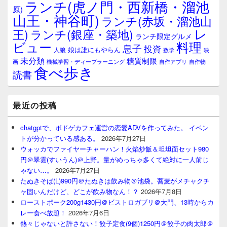
ランチ(虎ノ門・西新橋・溜池
原)
山王・神谷町)
ランチ(赤坂・溜池山
レ
王)
ランチ(銀座・築地)
ランチ限定グルメ
料理
ビュー
息子
投資
娘は誰にもやらん
人狼
数学
映
未分類
糖質制限
画
自作アプリ
自作物
機械学習・ディープラーニング
食べ歩き
読書
最近の投稿
chatgptで、ボドゲカフェ運営の恋愛ADVを作ってみた。 イベン
トが分かっている感ある。
2026年7月27日
ウォッカでファイヤーチャーハン！火焰炒飯＆坦坦面セット980
円＠翠雲(すいうん)＠上野。量がめっちゃ多くて絶対に一人前じ
ゃない…。
2026年7月27日
たぬきそば(L)990円＠たぬきは飲み物＠池袋。蕎麦がメチャクチ
ャ固いんだけど、どこが飲み物なん！？
2026年7月8日
ローストポーク200g1430円＠ビストロガブリ＠大門、13時からカ
レー食べ放題！
2026年7月6日
熱々じゃないと許さない！餃子定食(9個)1250円＠餃子の肉太郎＠