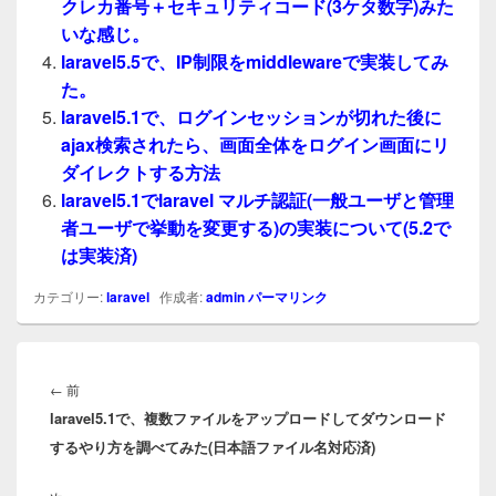
クレカ番号＋セキュリティコード(3ケタ数字)みた
いな感じ。
laravel5.5で、IP制限をmiddlewareで実装してみ
た。
laravel5.1で、ログインセッションが切れた後に
ajax検索されたら、画面全体をログイン画面にリ
ダイレクトする方法
laravel5.1でlaravel マルチ認証(一般ユーザと管理
者ユーザで挙動を変更する)の実装について(5.2で
は実装済)
カテゴリー:
laravel
作成者:
admin
パーマリンク
投
稿
前
←
前
ナ
laravel5.1で、複数ファイルをアップロードしてダウンロード
の
ビ
するやり方を調べてみた(日本語ファイル名対応済)
投
ゲ
稿:
ー