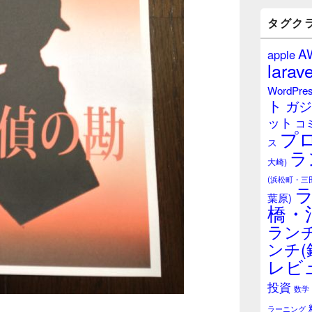
バ
ー
タグク
ウ
ィ
A
apple
ジ
larave
ェ
ッ
WordPre
ト
ト
ガジ
エ
ット
リ
コ
プ
ア
ス
ラ
大崎)
(浜松町・三
葉原)
橋・
ランチ
ンチ(
レビ
投資
数学
ラーニング