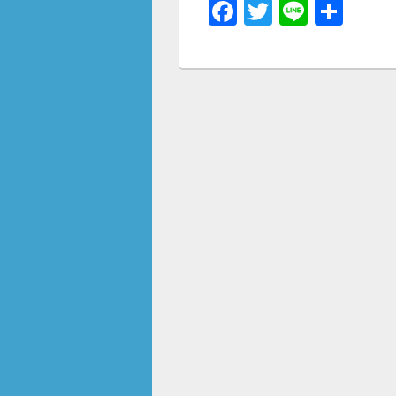
F
T
Li
共
a
wi
n
有
c
tt
e
e
er
b
o
o
k