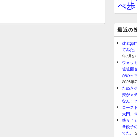
べ歩
最近の
chat
てみた
年7月2
ウォッ
坦坦面セ
がめっ
2026年
たぬきそ
麦がメ
なん！
ロースト
大門、1
熱々じゃ
＠餃子
てた。