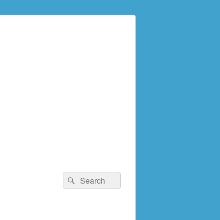
検
検
索:
索