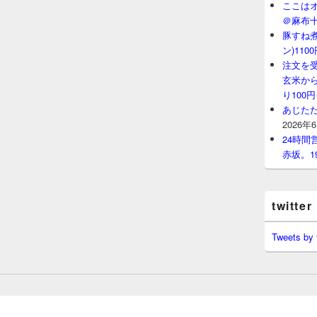
ここはオ
＠麻布
豚すね
ン)11
注文を
玄米から
り100
あじたた
2026年
24時
赤坂。1
twitter
Tweets by