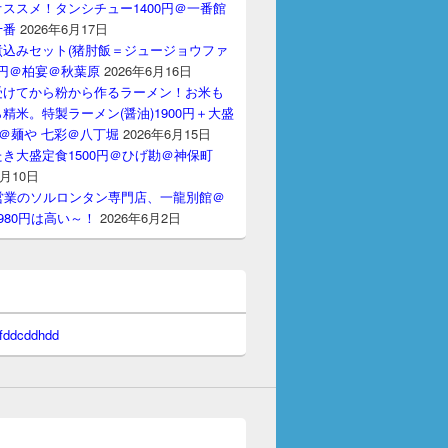
ススメ！タンシチュー1400円＠一番館
十番
2026年6月17日
煮込みセット(猪肘飯＝ジュージョウファ
00円＠柏宴＠秋葉原
2026年6月16日
受けてから粉から作るラーメン！お米も
精米。特製ラーメン(醤油)1900円＋大盛
円＠麺や 七彩＠八丁堀
2026年6月15日
き大盛定食1500円＠ひげ勘＠神保町
6月10日
間営業のソルロンタン専門店、一龍別館＠
980円は高い～！
2026年6月2日
 fddcddhdd