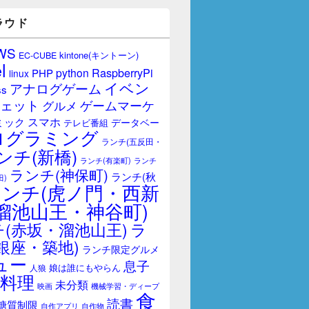
ラウド
WS
kintone(キントーン)
EC-CUBE
l
RaspberryPi
python
PHP
linux
イベン
アナログゲーム
ss
ェット
ゲームマーケ
グルメ
スマホ
ミック
データベー
テレビ番組
ログラミング
ランチ(五反田・
ンチ(新橋)
ランチ(有楽町)
ランチ
ランチ(神保町)
ランチ(秋
田)
ランチ(虎ノ門・西新
溜池山王・神谷町)
(赤坂・溜池山王)
ラ
銀座・築地)
ランチ限定グルメ
ュー
息子
娘は誰にもやらん
人狼
料理
未分類
映画
機械学習・ディープ
食
読書
糖質制限
自作アプリ
自作物