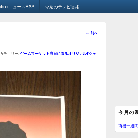
ahooニュースRSS
今週のテレビ番組
画
← 前へ
像
ナ
ビ
カテゴリー:
ゲームマーケット当日に着るオリジナルTシャ
ゲ
ー
シ
ョ
ン
メ
今月の
イ
ン
サ
前後一週
イ
ド