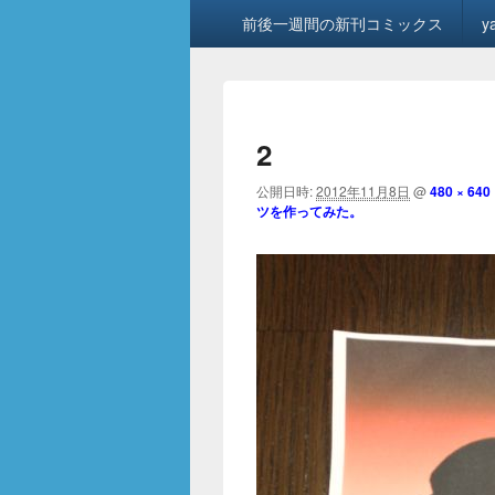
メ
前後一週間の新刊コミックス
y
イ
ン
メ
ニ
ュ
2
ー
公開日時:
2012年11月8日
@
480 × 640
ツを作ってみた。