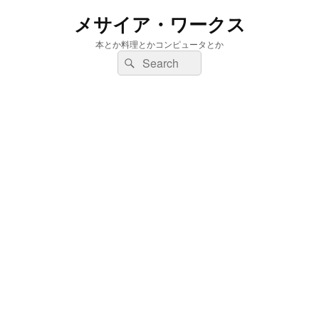
メサイア・ワークス
本とか料理とかコンピュータとか
検
検
索:
索