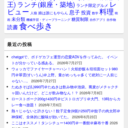
レ
王)
ランチ(銀座・築地)
ランチ限定グルメ
料理
ビュー
息子
投資
娘は誰にもやらん
人狼
数学
映
未分類
糖質制限
画
自作アプリ
自作物
機械学習・ディープラーニング
食べ歩き
読書
最近の投稿
chatgptで、ボドゲカフェ運営の恋愛ADVを作ってみた。 イベン
トが分かっている感ある。
2026年7月27日
ウォッカでファイヤーチャーハン！火焰炒飯＆坦坦面セット980
円＠翠雲(すいうん)＠上野。量がめっちゃ多くて絶対に一人前じ
ゃない…。
2026年7月27日
たぬきそば(L)990円＠たぬきは飲み物＠池袋。蕎麦がメチャクチ
ャ固いんだけど、どこが飲み物なん！？
2026年7月8日
ローストポーク200g1430円＠ビストロガブリ＠大門、13時からカ
レー食べ放題！
2026年7月6日
熱々じゃないと許さない！餃子定食(9個)1250円＠餃子の肉太郎＠
神保町、全体的に酸味が効いてた。
2026年6月23日
ここはオススメ！タンシチュー1400円＠一番館＠麻布十番
2026