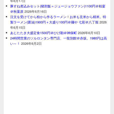
年6月17日
豚すね煮込みセット(猪肘飯＝ジュージョウファン)1100円＠柏宴
＠秋葉原
2026年6月16日
注文を受けてから粉から作るラーメン！お米も玄米から精米。特
製ラーメン(醤油)1900円＋大盛り100円＠麺や 七彩＠八丁堀
2026
年6月15日
あじたたき大盛定食1500円＠ひげ勘＠神保町
2026年6月10日
24時間営業のソルロンタン専門店、一龍別館＠赤坂。1980円は高
い～！
2026年6月2日