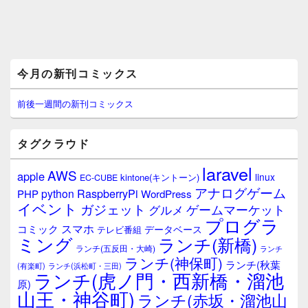
メ
今月の新刊コミックス
イ
ン
サ
前後一週間の新刊コミックス
イ
ド
バ
タグクラウド
ー
ウ
laravel
AWS
apple
ィ
linux
kintone(キントーン)
EC-CUBE
ジ
アナログゲーム
RaspberryPi
python
PHP
WordPress
ェ
イベント
ガジェット
ゲームマーケット
グルメ
ッ
プログラ
ト
スマホ
コミック
データベース
テレビ番組
エ
ミング
ランチ(新橋)
ランチ(五反田・大崎)
ランチ
リ
ランチ(神保町)
ア
ランチ(秋葉
(有楽町)
ランチ(浜松町・三田)
ランチ(虎ノ門・西新橋・溜池
原)
山王・神谷町)
ランチ(赤坂・溜池山