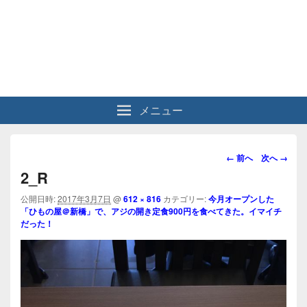
メニュー
画
← 前へ
次へ →
像
2_R
ナ
ビ
公開日時:
2017年3月7日
@
612 × 816
カテゴリー:
今月オープンした
「ひもの屋＠新橋」で、アジの開き定食900円を食べてきた。イマイチ
ゲ
だった！
ー
シ
ョ
ン