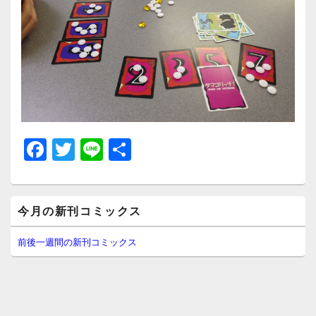
F
T
Li
共
a
wi
n
有
c
tt
e
メ
e
er
今月の新刊コミックス
イ
ン
b
サ
前後一週間の新刊コミックス
イ
o
ド
o
バ
ー
k
ウ
ィ