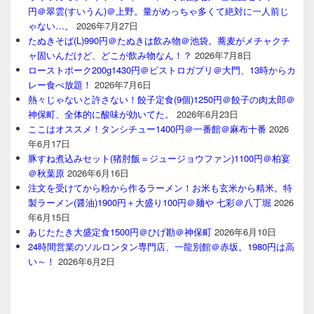
円＠翠雲(すいうん)＠上野。量がめっちゃ多くて絶対に一人前じ
ゃない…。
2026年7月27日
たぬきそば(L)990円＠たぬきは飲み物＠池袋。蕎麦がメチャクチ
ャ固いんだけど、どこが飲み物なん！？
2026年7月8日
ローストポーク200g1430円＠ビストロガブリ＠大門、13時からカ
レー食べ放題！
2026年7月6日
熱々じゃないと許さない！餃子定食(9個)1250円＠餃子の肉太郎＠
神保町、全体的に酸味が効いてた。
2026年6月23日
ここはオススメ！タンシチュー1400円＠一番館＠麻布十番
2026
年6月17日
豚すね煮込みセット(猪肘飯＝ジュージョウファン)1100円＠柏宴
＠秋葉原
2026年6月16日
注文を受けてから粉から作るラーメン！お米も玄米から精米。特
製ラーメン(醤油)1900円＋大盛り100円＠麺や 七彩＠八丁堀
2026
年6月15日
あじたたき大盛定食1500円＠ひげ勘＠神保町
2026年6月10日
24時間営業のソルロンタン専門店、一龍別館＠赤坂。1980円は高
い～！
2026年6月2日