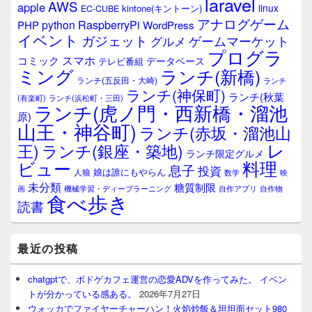
laravel
AWS
apple
linux
kintone(キントーン)
EC-CUBE
アナログゲーム
RaspberryPi
python
PHP
WordPress
イベント
ガジェット
ゲームマーケット
グルメ
プログラ
スマホ
コミック
データベース
テレビ番組
ミング
ランチ(新橋)
ランチ(五反田・大崎)
ランチ
ランチ(神保町)
ランチ(秋葉
(有楽町)
ランチ(浜松町・三田)
ランチ(虎ノ門・西新橋・溜池
原)
山王・神谷町)
ランチ(赤坂・溜池山
レ
王)
ランチ(銀座・築地)
ランチ限定グルメ
料理
ビュー
息子
投資
娘は誰にもやらん
人狼
数学
映
未分類
糖質制限
画
自作アプリ
自作物
機械学習・ディープラーニング
食べ歩き
読書
最近の投稿
chatgptで、ボドゲカフェ運営の恋愛ADVを作ってみた。 イベン
トが分かっている感ある。
2026年7月27日
ウォッカでファイヤーチャーハン！火焰炒飯＆坦坦面セット980