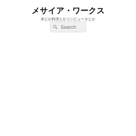
メサイア・ワークス
本とか料理とかコンピュータとか
検
検
索:
索