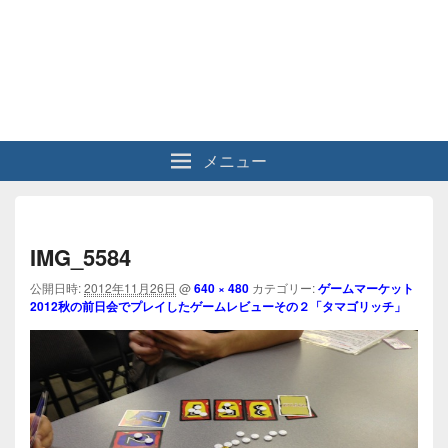
メニュー
画
像
IMG_5584
ナ
公開日時:
2012年11月26日
@
640 × 480
カテゴリー:
ゲームマーケット
ビ
2012秋の前日会でプレイしたゲームレビューその２「タマゴリッチ」
ゲ
ー
シ
ョ
ン