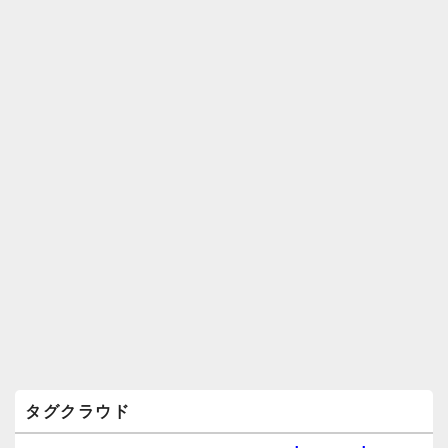
ジ
ェ
ッ
ト
エ
リ
ア
タグクラウド