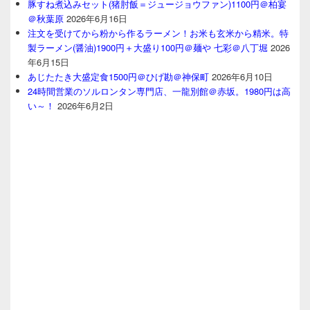
豚すね煮込みセット(猪肘飯＝ジュージョウファン)1100円＠柏宴
＠秋葉原
2026年6月16日
注文を受けてから粉から作るラーメン！お米も玄米から精米。特
製ラーメン(醤油)1900円＋大盛り100円＠麺や 七彩＠八丁堀
2026
年6月15日
あじたたき大盛定食1500円＠ひげ勘＠神保町
2026年6月10日
24時間営業のソルロンタン専門店、一龍別館＠赤坂。1980円は高
い～！
2026年6月2日