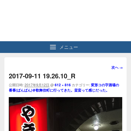
メニュー
画
次へ →
像
2017-09-11 19.26.10_R
ナ
ビ
公開日時:
2017年9月12日
@
612 × 816
カテゴリー:
変形コの字酒場の
番番(ばんばん)＠歌舞伎町に行ってきた。蛮蛮って感じだった。
ゲ
ー
シ
ョ
ン