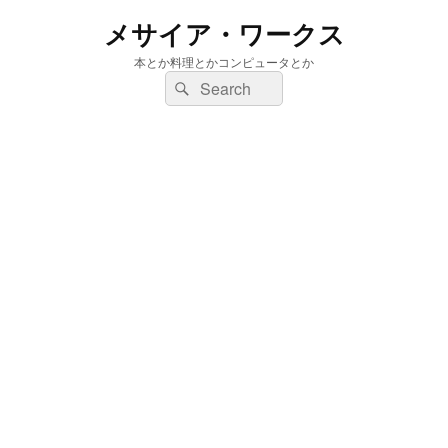
メサイア・ワークス
本とか料理とかコンピュータとか
検
検
索:
索