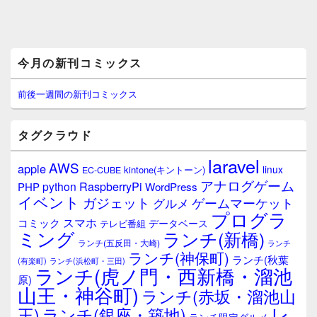
メ
今月の新刊コミックス
イ
ン
サ
前後一週間の新刊コミックス
イ
ド
バ
タグクラウド
ー
ウ
laravel
AWS
apple
ィ
linux
kintone(キントーン)
EC-CUBE
ジ
アナログゲーム
RaspberryPi
python
PHP
WordPress
ェ
イベント
ガジェット
ゲームマーケット
グルメ
ッ
プログラ
ト
スマホ
コミック
データベース
テレビ番組
エ
ミング
ランチ(新橋)
ランチ(五反田・大崎)
ランチ
リ
ランチ(神保町)
ア
ランチ(秋葉
(有楽町)
ランチ(浜松町・三田)
ランチ(虎ノ門・西新橋・溜池
原)
山王・神谷町)
ランチ(赤坂・溜池山
レ
王)
ランチ(銀座・築地)