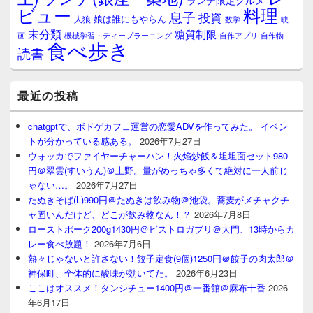
ランチ限定グルメ
料理
ビュー
息子
投資
娘は誰にもやらん
人狼
数学
映
未分類
糖質制限
画
自作アプリ
自作物
機械学習・ディープラーニング
食べ歩き
読書
最近の投稿
chatgptで、ボドゲカフェ運営の恋愛ADVを作ってみた。 イベン
トが分かっている感ある。
2026年7月27日
ウォッカでファイヤーチャーハン！火焰炒飯＆坦坦面セット980
円＠翠雲(すいうん)＠上野。量がめっちゃ多くて絶対に一人前じ
ゃない…。
2026年7月27日
たぬきそば(L)990円＠たぬきは飲み物＠池袋。蕎麦がメチャクチ
ャ固いんだけど、どこが飲み物なん！？
2026年7月8日
ローストポーク200g1430円＠ビストロガブリ＠大門、13時からカ
レー食べ放題！
2026年7月6日
熱々じゃないと許さない！餃子定食(9個)1250円＠餃子の肉太郎＠
神保町、全体的に酸味が効いてた。
2026年6月23日
ここはオススメ！タンシチュー1400円＠一番館＠麻布十番
2026
年6月17日