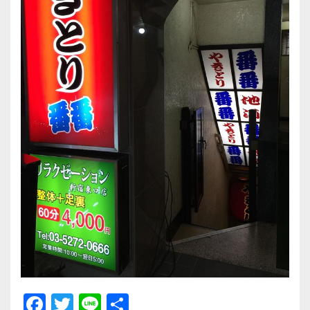
F
T
Li
共