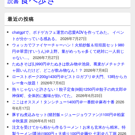
読書
最近の投稿
chatgptで、ボドゲカフェ運営の恋愛ADVを作ってみた。 イベン
トが分かっている感ある。
2026年7月27日
ウォッカでファイヤーチャーハン！火焰炒飯＆坦坦面セット980
円＠翠雲(すいうん)＠上野。量がめっちゃ多くて絶対に一人前じ
ゃない…。
2026年7月27日
たぬきそば(L)990円＠たぬきは飲み物＠池袋。蕎麦がメチャクチ
ャ固いんだけど、どこが飲み物なん！？
2026年7月8日
ローストポーク200g1430円＠ビストロガブリ＠大門、13時からカ
レー食べ放題！
2026年7月6日
熱々じゃないと許さない！餃子定食(9個)1250円＠餃子の肉太郎＠
神保町、全体的に酸味が効いてた。
2026年6月23日
ここはオススメ！タンシチュー1400円＠一番館＠麻布十番
2026
年6月17日
豚すね煮込みセット(猪肘飯＝ジュージョウファン)1100円＠柏宴
＠秋葉原
2026年6月16日
注文を受けてから粉から作るラーメン！お米も玄米から精米。特
製ラーメン(醤油)1900円＋大盛り100円＠麺や 七彩＠八丁堀
2026