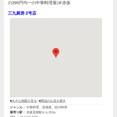
c
tt
e
の390円均一の中華料理屋)＠赤坂
e
er
三九厨房 2号店
b
o
o
k