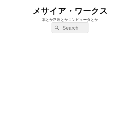
メサイア・ワークス
本とか料理とかコンピュータとか
検
検
索:
索