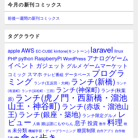
メ
今月の新刊コミックス
イ
ン
サ
前後一週間の新刊コミックス
イ
ド
バ
タグクラウド
ー
ウ
laravel
AWS
apple
ィ
linux
kintone(キントーン)
EC-CUBE
ジ
アナログゲーム
RaspberryPi
python
PHP
WordPress
ェ
イベント
ガジェット
ゲームマーケット
グルメ
ッ
プログラ
ト
スマホ
コミック
データベース
テレビ番組
エ
ミング
ランチ(新橋)
ランチ(五反田・大崎)
ランチ
リ
ランチ(神保町)
ア
ランチ(秋葉
(有楽町)
ランチ(浜松町・三田)
ランチ(虎ノ門・西新橋・溜池
原)
山王・神谷町)
ランチ(赤坂・溜池山
レ
王)
ランチ(銀座・築地)
ランチ限定グルメ
料理
ビュー
息子
投資
娘は誰にもやらん
人狼
数学
映
未分類
糖質制限
画
自作アプリ
自作物
機械学習・ディープラーニング
食べ歩き