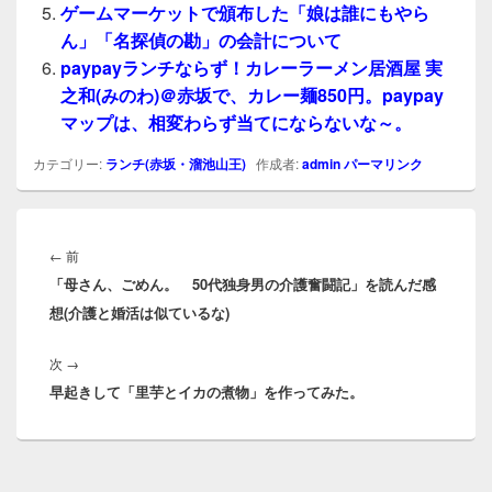
ゲームマーケットで頒布した「娘は誰にもやら
ん」「名探偵の勘」の会計について
paypayランチならず！カレーラーメン居酒屋 実
之和(みのわ)＠赤坂で、カレー麺850円。paypay
マップは、相変わらず当てにならないな～。
カテゴリー:
ランチ(赤坂・溜池山王)
作成者:
admin
パーマリンク
投
稿
前
←
前
ナ
「母さん、ごめん。 50代独身男の介護奮闘記」を読んだ感
の
ビ
想(介護と婚活は似ているな)
投
ゲ
稿:
ー
次
次
→
シ
早起きして「里芋とイカの煮物」を作ってみた。
の
ョ
投
ン
稿: