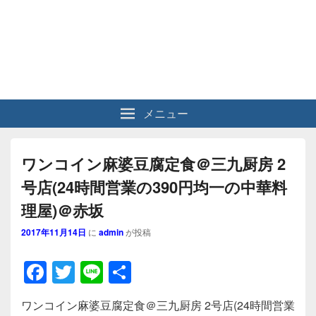
メニュー
ワンコイン麻婆豆腐定食＠三九厨房 2
号店(24時間営業の390円均一の中華料
理屋)＠赤坂
2017年11月14日
に
admin
が投稿
F
T
Li
共
a
wi
n
有
ワンコイン麻婆豆腐定食＠三九厨房 2号店(24時間営業